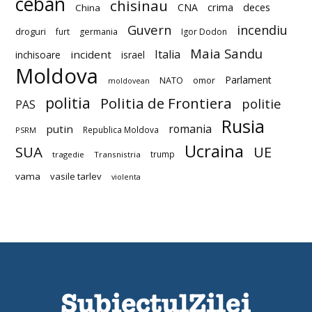
ceban
chisinau
deces
CNA
crima
China
Guvern
incendiu
droguri
furt
germania
Igor Dodon
Maia Sandu
Italia
incident
inchisoare
israel
Moldova
Parlament
NATO
omor
moldovean
politia
Politia de Frontiera
politie
PAS
Rusia
romania
putin
Republica Moldova
PSRM
Ucraina
SUA
UE
trump
tragedie
Transnistria
vama
vasile tarlev
violenta