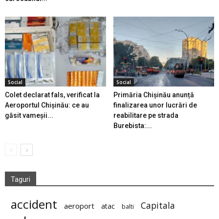
Social
Social
Colet declarat fals, verificat la
Primăria Chișinău anunță
Aeroportul Chișinău: ce au
finalizarea unor lucrări de
găsit vameșii...
reabilitare pe strada
Burebista:...
Taguri
accident
Capitala
aeroport
atac
balti