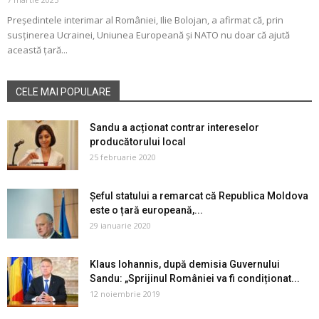
Președintele interimar al României, Ilie Bolojan, a afirmat că, prin
susținerea Ucrainei, Uniunea Europeană și NATO nu doar că ajută
această țară...
CELE MAI POPULARE
Sandu a acționat contrar intereselor
producătorului local
25 februarie 2020
Șeful statului a remarcat că Republica Moldova
este o țară europeană,...
29 ianuarie 2020
Klaus Iohannis, după demisia Guvernului
Sandu: „Sprijinul României va fi condiționat...
12 noiembrie 2019