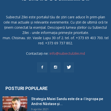
Subiectul Zilei este portalul tău de știri care aduce în prim-plan
cele mai actuale și relevante evenimente. Cu știri de ultimă oră te
ținem conectat la esențial. Descoperă lumea știrilor cu Subiectul
Zilei - unde informația primește prioritate.
mun. Chisinau. str. Vasile Lupu 30 of 2. tel. of. +373 69 403 700. tel
red. +373 69 737 802.
Contactați-ne:
info@subiectulzilei.md
POSTURI POPULARE
Strategia Maiei Sandu este de a-l îngropa pe
Andrei Năstase și...
9 aprilie 2021