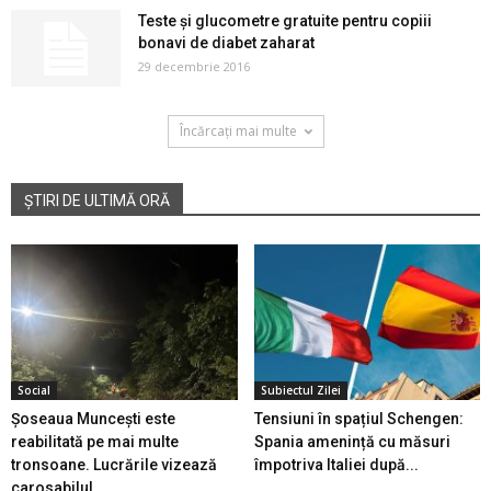
Teste şi glucometre gratuite pentru copiii
bonavi de diabet zaharat
29 decembrie 2016
Încărcați mai multe
ȘTIRI DE ULTIMĂ ORĂ
Social
Subiectul Zilei
Șoseaua Muncești este
Tensiuni în spațiul Schengen:
reabilitată pe mai multe
Spania amenință cu măsuri
tronsoane. Lucrările vizează
împotriva Italiei după...
carosabilul...