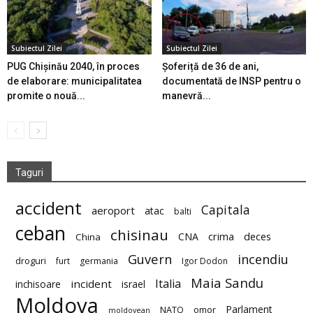
Subiectul Zilei
Subiectul Zilei
PUG Chișinău 2040, în proces
Șoferiță de 36 de ani,
de elaborare: municipalitatea
documentată de INSP pentru o
promite o nouă...
manevră...
Taguri
accident
Capitala
aeroport
atac
balti
ceban
chisinau
deces
CNA
crima
China
Guvern
incendiu
droguri
furt
germania
Igor Dodon
Maia Sandu
Italia
incident
inchisoare
israel
Moldova
Parlament
NATO
omor
moldovean