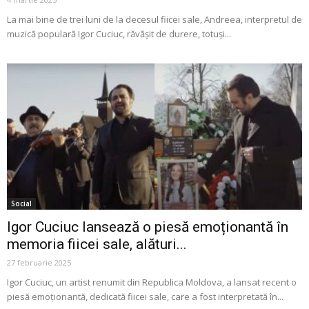
La mai bine de trei luni de la decesul fiicei sale, Andreea, interpretul de
muzică populară Igor Cuciuc, răvășit de durere, totuși...
Social
Igor Cuciuc lansează o piesă emoționantă în
memoria fiicei sale, alături...
27 februarie 2025
Igor Cuciuc, un artist renumit din Republica Moldova, a lansat recent o
piesă emoționantă, dedicată fiicei sale, care a fost interpretată în...