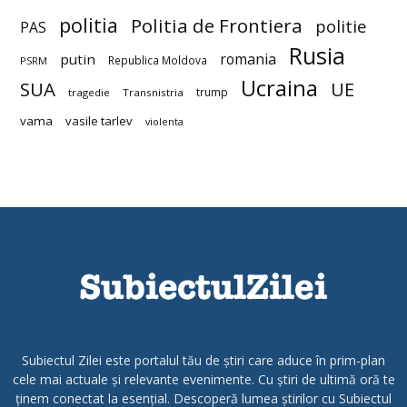
politia
Politia de Frontiera
politie
PAS
Rusia
romania
putin
Republica Moldova
PSRM
Ucraina
SUA
UE
trump
tragedie
Transnistria
vama
vasile tarlev
violenta
Subiectul Zilei este portalul tău de știri care aduce în prim-plan
cele mai actuale și relevante evenimente. Cu știri de ultimă oră te
ținem conectat la esențial. Descoperă lumea știrilor cu Subiectul