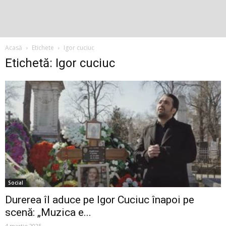
Acasă
Etichete
Igor cuciuc
Etichetă: Igor cuciuc
Social
Durerea îl aduce pe Igor Cuciuc înapoi pe
scenă: „Muzica e...
4 martie 2025