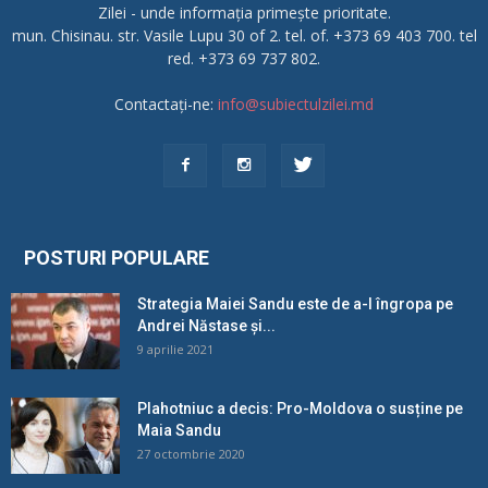
Zilei - unde informația primește prioritate.
mun. Chisinau. str. Vasile Lupu 30 of 2. tel. of. +373 69 403 700. tel
red. +373 69 737 802.
Contactați-ne:
info@subiectulzilei.md
POSTURI POPULARE
Strategia Maiei Sandu este de a-l îngropa pe
Andrei Năstase și...
9 aprilie 2021
Plahotniuc a decis: Pro-Moldova o susține pe
Maia Sandu
27 octombrie 2020