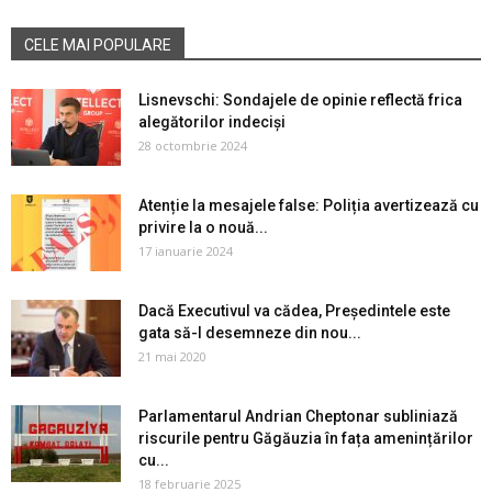
CELE MAI POPULARE
Lisnevschi: Sondajele de opinie reflectă frica
alegătorilor indeciși
28 octombrie 2024
Atenție la mesajele false: Poliția avertizează cu
privire la o nouă...
17 ianuarie 2024
Dacă Executivul va cădea, Președintele este
gata să-l desemneze din nou...
21 mai 2020
Parlamentarul Andrian Cheptonar subliniază
riscurile pentru Găgăuzia în fața amenințărilor
cu...
18 februarie 2025