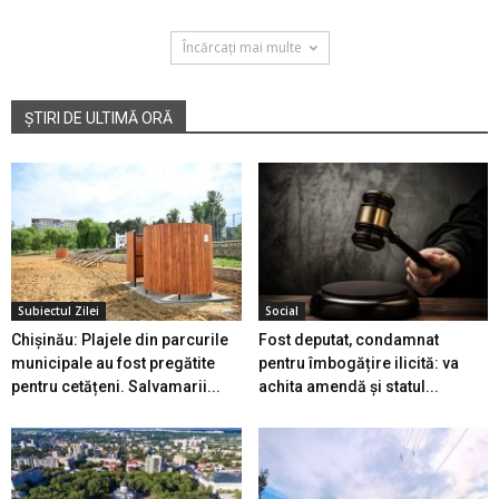
Încărcați mai multe
ȘTIRI DE ULTIMĂ ORĂ
Subiectul Zilei
Social
Chișinău: Plajele din parcurile
Fost deputat, condamnat
municipale au fost pregătite
pentru îmbogățire ilicită: va
pentru cetățeni. Salvamarii...
achita amendă și statul...