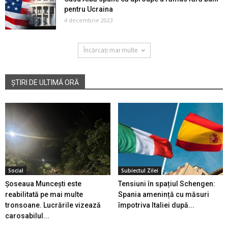
pentru Ucraina
4 decembrie 2023
Încărcați mai multe
ȘTIRI DE ULTIMĂ ORĂ
Social
Subiectul Zilei
Șoseaua Muncești este
Tensiuni în spațiul Schengen:
reabilitată pe mai multe
Spania amenință cu măsuri
tronsoane. Lucrările vizează
împotriva Italiei după...
carosabilul...