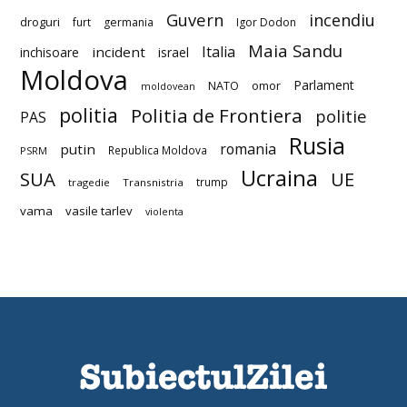
Guvern
incendiu
droguri
furt
germania
Igor Dodon
Maia Sandu
Italia
incident
inchisoare
israel
Moldova
Parlament
NATO
omor
moldovean
politia
Politia de Frontiera
politie
PAS
Rusia
romania
putin
Republica Moldova
PSRM
Ucraina
SUA
UE
trump
tragedie
Transnistria
vama
vasile tarlev
violenta