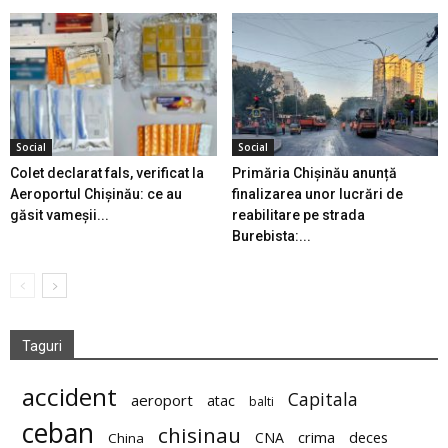
Social
Social
Colet declarat fals, verificat la
Primăria Chișinău anunță
Aeroportul Chișinău: ce au
finalizarea unor lucrări de
găsit vameșii...
reabilitare pe strada
Burebista:...
Taguri
accident
Capitala
aeroport
atac
balti
ceban
chisinau
deces
CNA
crima
China