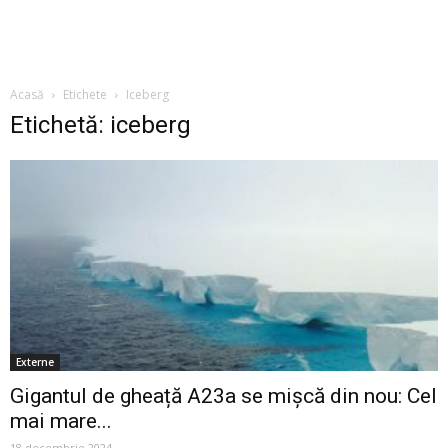
Acasă
Etichete
Iceberg
Etichetă: iceberg
Externe
Gigantul de gheață A23a se mișcă din nou: Cel
mai mare...
18 decembrie 2024