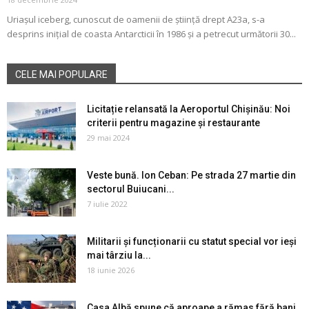
Uriașul iceberg, cunoscut de oamenii de știință drept A23a, s-a
desprins inițial de coasta Antarcticii în 1986 și a petrecut următorii 30...
CELE MAI POPULARE
Licitație relansată la Aeroportul Chișinău: Noi
criterii pentru magazine și restaurante
29 mai 2024
Veste bună. Ion Ceban: Pe strada 27 martie din
sectorul Buiucani...
7 iulie 2022
Militarii și funcționarii cu statut special vor ieși
mai târziu la...
18 iunie 2026
Casa Albă spune că aproape a rămas fără bani