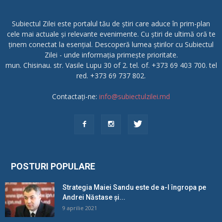
Subiectul Zilei este portalul tău de știri care aduce în prim-plan
cele mai actuale și relevante evenimente. Cu știri de ultimă oră te
ținem conectat la esențial. Descoperă lumea știrilor cu Subiectul
Zilei - unde informația primește prioritate.
mun. Chisinau. str. Vasile Lupu 30 of 2. tel. of. +373 69 403 700. tel
red. +373 69 737 802.
Contactați-ne:
info@subiectulzilei.md
POSTURI POPULARE
Strategia Maiei Sandu este de a-l îngropa pe
Andrei Năstase și...
9 aprilie 2021