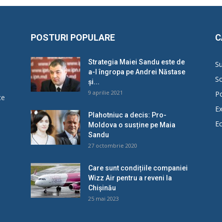
POSTURI POPULARE
C
Strategia Maiei Sandu este de
Su
a-l îngropa pe Andrei Năstase
So
și...
9 aprilie 2021
Po
ce
Ex
Plahotniuc a decis: Pro-
E
Moldova o susține pe Maia
u
Sandu
27 octombrie 2020
Care sunt condițiile companiei
Wizz Air pentru a reveni la
Chișinău
25 mai 2023