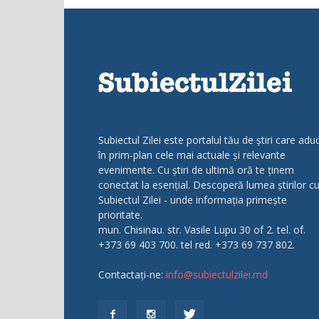
Subiectul Zilei este portalul tău de știri care adu
în prim-plan cele mai actuale și relevante
evenimente. Cu știri de ultimă oră te ținem
conectat la esențial. Descoperă lumea știrilor c
Subiectul Zilei - unde informația primește
prioritate.
mun. Chisinau. str. Vasile Lupu 30 of 2. tel. of.
+373 69 403 700. tel red. +373 69 737 802.
Contactați-ne:
info@subiectulzilei.md