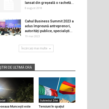
lansat din greşeală o rachetă...
8 august 2018
Cahul Business Summit 2023 a
adus împreună antreprenori,
autorități publice, specialiști...
19 mai 2023
Încărcați mai multe
ȘTIRI DE ULTIMĂ ORĂ
ocial
Subiectul Zilei
seaua Muncești este
Tensiuni în spațiul