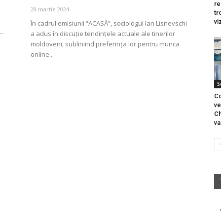
re
28 martie 2024
tr
vi
În cadrul emisiunii “ACASĂ”, sociologul Ian Lisnevschi
..
a adus în discuție tendințele actuale ale tinerilor
moldoveni, subliniind preferința lor pentru munca
online...
S
Co
ve
Ch
va