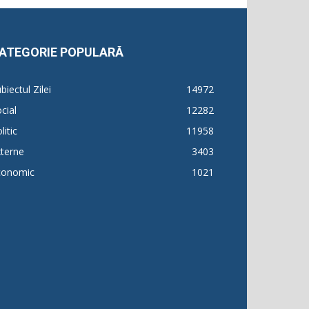
ATEGORIE POPULARĂ
biectul Zilei
14972
cial
12282
litic
11958
terne
3403
conomic
1021