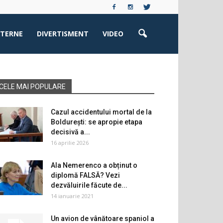
XTERNE
DIVERTISMENT
VIDEO
CELE MAI POPULARE
Cazul accidentului mortal de la
Boldurești: se apropie etapa
decisivă a...
16 aprilie 2026
Ala Nemerenco a obținut o
diplomă FALSĂ? Vezi
dezvăluirile făcute de...
14 ianuarie 2021
Un avion de vânătoare spaniol a