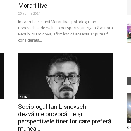
Morari.live
25 aprilie 2024
În cadrul emisiunii Morari.live, politologul Ian
Lisnevschi a dezvăluit o perspectivă intrigantă asupra
Republicii Moldova, afirmând că aceasta ar putea fi
considerată...
Social
Sociologul Ian Lisnevschi
dezvăluie provocările și
perspectivele tinerilor care preferă
S
munca...
Șo