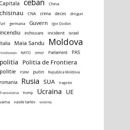
ceban
Capitala
China
chisinau
deces
CNA
crima
droguri
Guvern
furt
germania
Igor Dodon
incendiu
incident
inchisoare
israel
Moldova
Maia Sandu
Italia
PAS
Parlament
NATO
omor
moldovean
politia
Politia de Frontiera
politie
putin
Republica Moldova
PSRM
Rusia
SUA
romania
tragedie
Ucraina
UE
trump
Transnistria
vama
vasile tarlev
violenta