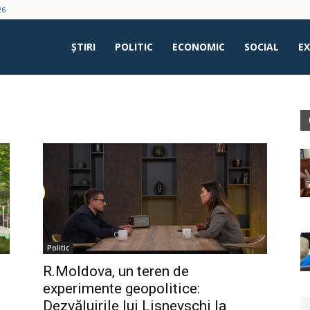
26
ŞTIRI
POLITIC
ECONOMIC
SOCIAL
E
Politic
R.Moldova, un teren de
experimente geopolitice:
Dezvăluirile lui Lisnevschi la