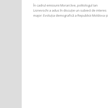
În cadrul emisiunii Morari.live, politologul Ian
Lisnevschi a adus în discuție un subiect de interes
major: Evoluția demografică a Republicii Moldova și.