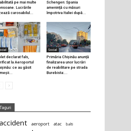
abilitată pe mai multe
Schengen: Spania
onsoane. Lucrările
amenință cu măsuri
zează carosabilul...
împotriva Italiei după...
ocial
Social
let declarat fals,
Primăria Chișinău anunță
rificat la Aeroportul
finalizarea unor lucrări
ișinău: ce au găsit
de reabilitare pe strada
meșii...
Burebista:...
Taguri
accident
aeroport
atac
balti