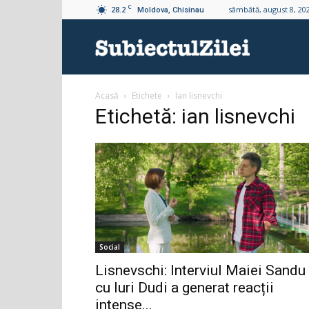
C
28.2
sâmbătă, august 8, 20
Moldova, Chisinau
Subiectul
Acasă
Etichete
Ian lisnevchi
Zilei
Etichetă: ian lisnevchi
Social
Lisnevschi: Interviul Maiei Sandu
cu Iuri Dudi a generat reacții
intense...