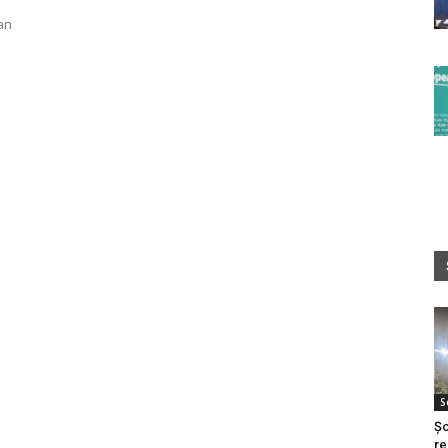
an
S
Șo
re