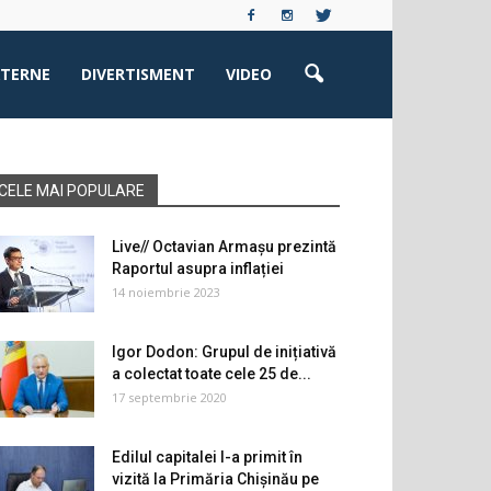
XTERNE
DIVERTISMENT
VIDEO
CELE MAI POPULARE
Live// Octavian Armașu prezintă
Raportul asupra inflației
14 noiembrie 2023
Igor Dodon: Grupul de inițiativă
a colectat toate cele 25 de...
17 septembrie 2020
Edilul capitalei l-a primit în
vizită la Primăria Chișinău pe