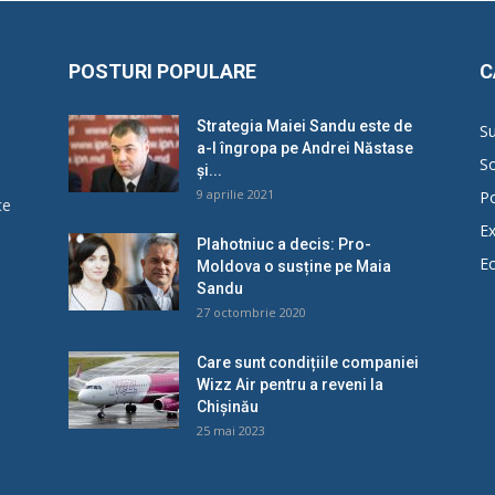
POSTURI POPULARE
C
Strategia Maiei Sandu este de
Su
a-l îngropa pe Andrei Năstase
So
și...
9 aprilie 2021
Po
ce
Ex
Plahotniuc a decis: Pro-
E
Moldova o susține pe Maia
u
Sandu
27 octombrie 2020
Care sunt condițiile companiei
Wizz Air pentru a reveni la
Chișinău
25 mai 2023