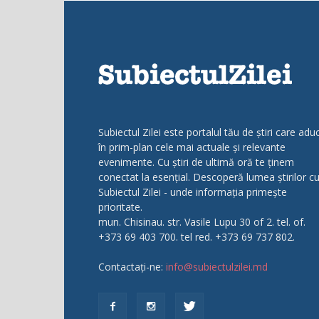
Subiectul Zilei este portalul tău de știri care adu
în prim-plan cele mai actuale și relevante
evenimente. Cu știri de ultimă oră te ținem
conectat la esențial. Descoperă lumea știrilor c
Subiectul Zilei - unde informația primește
prioritate.
mun. Chisinau. str. Vasile Lupu 30 of 2. tel. of.
+373 69 403 700. tel red. +373 69 737 802.
Contactați-ne:
info@subiectulzilei.md