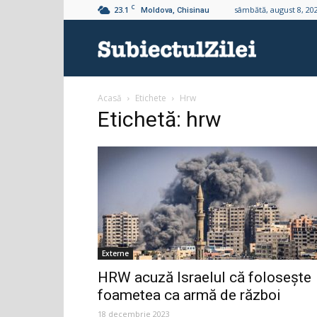
C
23.1
sâmbătă, august 8, 20
Moldova, Chisinau
Subiectul
Acasă
Etichete
Hrw
Zilei
Etichetă: hrw
Externe
HRW acuză Israelul că folosește
foametea ca armă de război
18 decembrie 2023