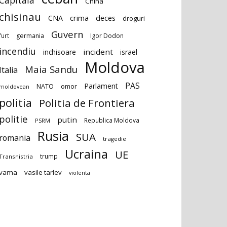
Capitala
China
chisinau
deces
CNA
crima
droguri
Guvern
furt
germania
Igor Dodon
incendiu
incident
inchisoare
israel
Moldova
Maia Sandu
Italia
PAS
Parlament
NATO
omor
moldovean
politia
Politia de Frontiera
politie
putin
Republica Moldova
PSRM
Rusia
SUA
romania
tragedie
Ucraina
UE
trump
Transnistria
vama
vasile tarlev
violenta