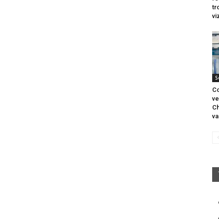
tr
vi
S
Co
ve
Ch
va