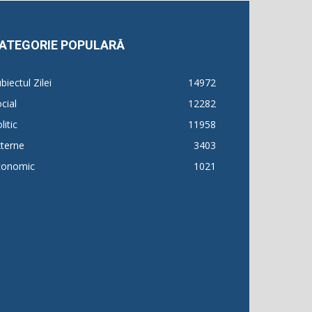
ATEGORIE POPULARĂ
biectul Zilei
14972
cial
12282
litic
11958
terne
3403
conomic
1021