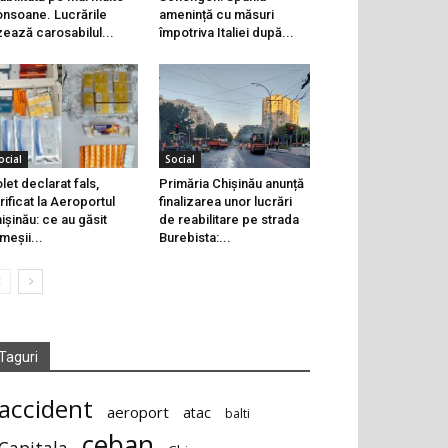
onsoane. Lucrările
amenință cu măsuri
zează carosabilul...
împotriva Italiei după...
ocial
Social
let declarat fals,
Primăria Chișinău anunță
rificat la Aeroportul
finalizarea unor lucrări
ișinău: ce au găsit
de reabilitare pe strada
meșii...
Burebista:...
Taguri
accident
aeroport
atac
balti
ceban