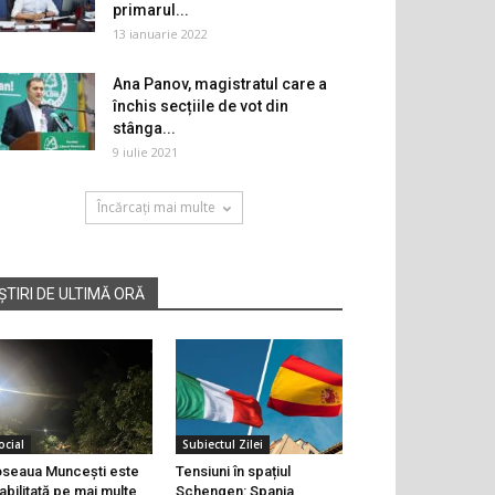
primarul...
13 ianuarie 2022
Ana Panov, magistratul care a
închis secțiile de vot din
stânga...
9 iulie 2021
Încărcați mai multe
ȘTIRI DE ULTIMĂ ORĂ
ocial
Subiectul Zilei
seaua Muncești este
Tensiuni în spațiul
abilitată pe mai multe
Schengen: Spania