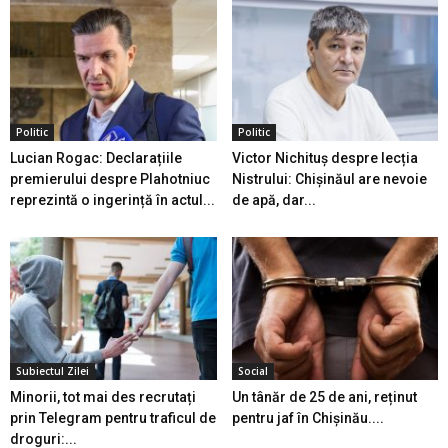
Politic
Politic
Lucian Rogac: Declarațiile
Victor Nichituș despre lecția
premierului despre Plahotniuc
Nistrului: Chișinăul are nevoie
reprezintă o ingerință în actul...
de apă, dar...
Subiectul Zilei
Social
Minorii, tot mai des recrutați
Un tânăr de 25 de ani, reținut
prin Telegram pentru traficul de
pentru jaf în Chișinău....
droguri:...