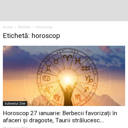
Acasă
Etichete
Horoscop
Etichetă: horoscop
Subiectul Zilei
Horoscop 27 ianuarie: Berbecii favorizați în
afaceri și dragoste, Taurii strălucesc...
29 ianuarie 2024