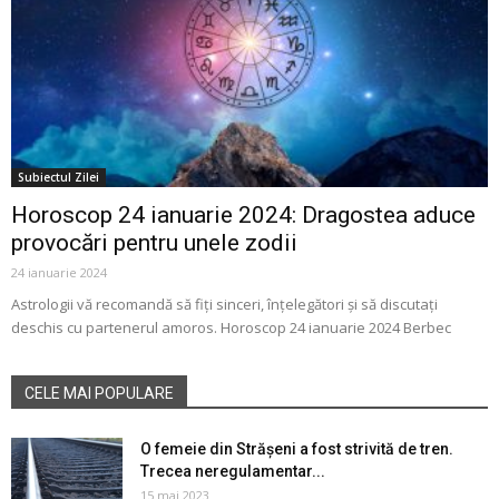
Subiectul Zilei
Horoscop 24 ianuarie 2024: Dragostea aduce
provocări pentru unele zodii
24 ianuarie 2024
Astrologii vă recomandă să fiţi sinceri, înţelegători şi să discutaţi
deschis cu partenerul amoros. Horoscop 24 ianuarie 2024 Berbec
CELE MAI POPULARE
O femeie din Strășeni a fost strivită de tren.
Trecea neregulamentar...
15 mai 2023