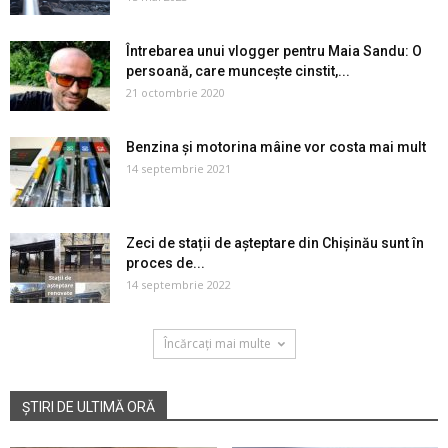
Întrebarea unui vlogger pentru Maia Sandu: O
persoană, care muncește cinstit,...
21 octombrie 2020
Benzina și motorina mâine vor costa mai mult
14 septembrie 2021
Zeci de stații de așteptare din Chișinău sunt în
proces de...
14 septembrie 2022
Încărcați mai multe
ȘTIRI DE ULTIMĂ ORĂ