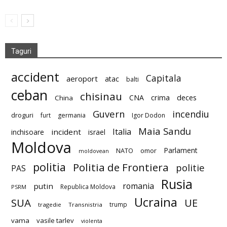
Taguri
accident
Capitala
aeroport
atac
balti
ceban
chisinau
deces
CNA
crima
China
Guvern
incendiu
droguri
furt
germania
Igor Dodon
Maia Sandu
Italia
incident
inchisoare
israel
Moldova
Parlament
NATO
omor
moldovean
politia
Politia de Frontiera
politie
PAS
Rusia
romania
putin
Republica Moldova
PSRM
Ucraina
SUA
UE
trump
tragedie
Transnistria
vama
vasile tarlev
violenta