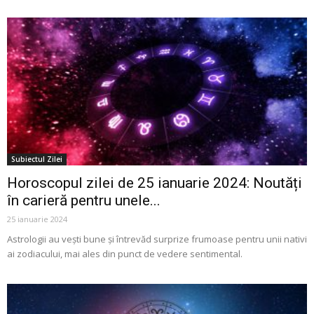
Subiectul Zilei
Horoscopul zilei de 25 ianuarie 2024: Noutăți
în carieră pentru unele...
25 ianuarie 2024
Astrologii au veşti bune şi întrevăd surprize frumoase pentru unii nativi
ai zodiacului, mai ales din punct de vedere sentimental.