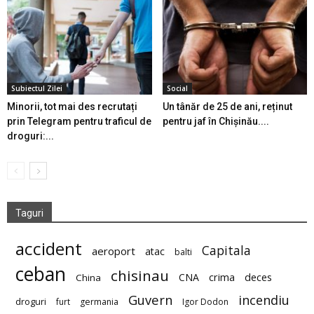
Subiectul Zilei
Social
Minorii, tot mai des recrutați
Un tânăr de 25 de ani, reținut
prin Telegram pentru traficul de
pentru jaf în Chișinău....
droguri:...
Taguri
accident
Capitala
aeroport
atac
balti
ceban
chisinau
deces
CNA
crima
China
Guvern
incendiu
droguri
furt
germania
Igor Dodon