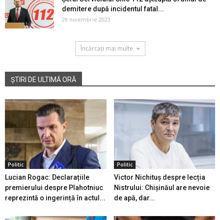
demitere după incidentul fatal...
29 noiembrie 2023
Încărcați mai multe
ȘTIRI DE ULTIMĂ ORĂ
Politic
Politic
Lucian Rogac: Declarațiile
Victor Nichituș despre lecția
premierului despre Plahotniuc
Nistrului: Chișinăul are nevoie
reprezintă o ingerință în actul...
de apă, dar...