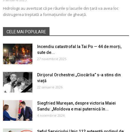
Hidrologii au avertizat că pe râurile și lacurile din țară va avea loc
distrugerea treptată a formațiunilor de gheață.
CELE MAI POPULARE
Incendiu catastrofal la Tai Po — 44 de morți,
sute de...
27 noiembrie 2025
Dirijorul Orchestrei „Ciocârlia” s-a stins din
viață
22 ianuarie 2026
Siegfried Mureșan, despre victoria Maiei
Sandu: „Moldova e mai puternică în...
4 noiembrie 2024
Șeful Serviciului Unic 112 așteaptă ordinul de