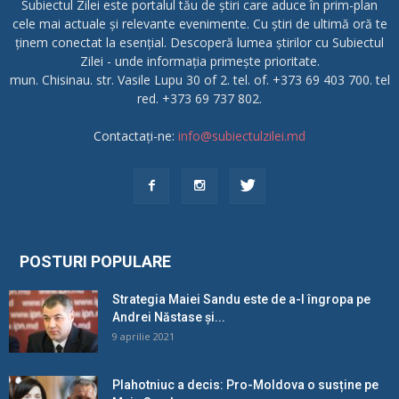
Subiectul Zilei este portalul tău de știri care aduce în prim-plan
cele mai actuale și relevante evenimente. Cu știri de ultimă oră te
ținem conectat la esențial. Descoperă lumea știrilor cu Subiectul
Zilei - unde informația primește prioritate.
mun. Chisinau. str. Vasile Lupu 30 of 2. tel. of. +373 69 403 700. tel
red. +373 69 737 802.
Contactați-ne:
info@subiectulzilei.md
POSTURI POPULARE
Strategia Maiei Sandu este de a-l îngropa pe
Andrei Năstase și...
9 aprilie 2021
Plahotniuc a decis: Pro-Moldova o susține pe