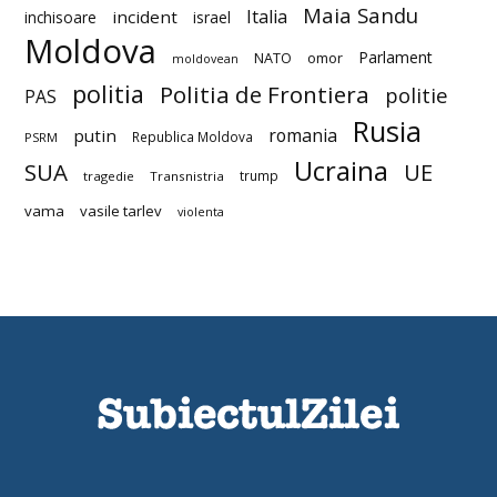
Maia Sandu
Italia
incident
inchisoare
israel
Moldova
Parlament
NATO
omor
moldovean
politia
Politia de Frontiera
politie
PAS
Rusia
romania
putin
Republica Moldova
PSRM
Ucraina
SUA
UE
trump
tragedie
Transnistria
vama
vasile tarlev
violenta