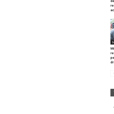
de
re
ac
S
Mi
re
pe
dr