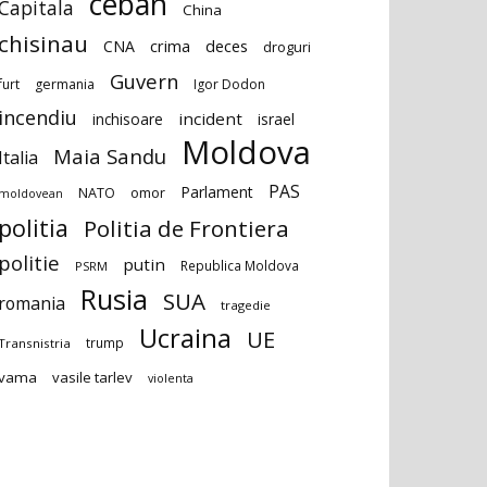
ceban
Capitala
China
chisinau
deces
CNA
crima
droguri
Guvern
furt
germania
Igor Dodon
incendiu
incident
inchisoare
israel
Moldova
Maia Sandu
Italia
PAS
Parlament
NATO
omor
moldovean
politia
Politia de Frontiera
politie
putin
Republica Moldova
PSRM
Rusia
SUA
romania
tragedie
Ucraina
UE
trump
Transnistria
vama
vasile tarlev
violenta