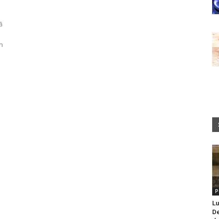
ă
în
P
Lu
De