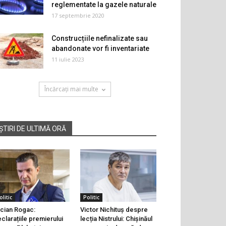
reglementate la gazele naturale
17 septembrie 2020
Construcțiile nefinalizate sau
abandonate vor fi inventariate
11 iulie 2023
Încărcați mai multe
ȘTIRI DE ULTIMĂ ORĂ
olitic
Politic
cian Rogac:
Victor Nichituș despre
clarațiile premierului
lecția Nistrului: Chișinăul