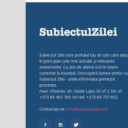
Subiectul Zilei este portalul tău de știri care adu
în prim-plan cele mai actuale și relevante
evenimente. Cu știri de ultimă oră te ținem
conectat la esențial. Descoperă lumea știrilor c
Subiectul Zilei - unde informația primește
prioritate.
mun. Chisinau. str. Vasile Lupu 30 of 2. tel. of.
+373 69 403 700. tel red. +373 69 737 802.
Contactați-ne:
info@subiectulzilei.md