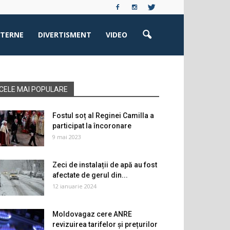
XTERNE
DIVERTISMENT
VIDEO
CELE MAI POPULARE
Fostul soț al Reginei Camilla a
participat la încoronare
9 mai 2023
Zeci de instalații de apă au fost
afectate de gerul din...
12 ianuarie 2024
Moldovagaz cere ANRE
revizuirea tarifelor și prețurilor