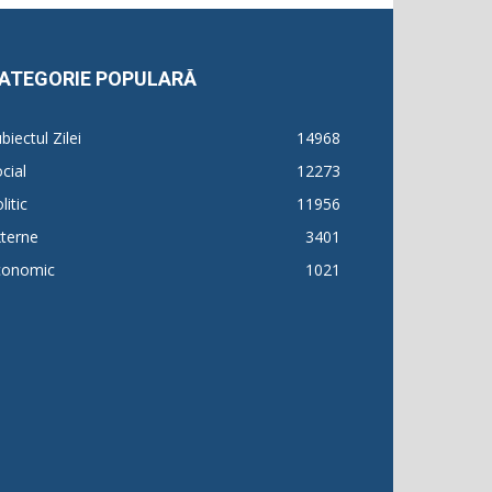
ATEGORIE POPULARĂ
biectul Zilei
14968
cial
12273
litic
11956
terne
3401
conomic
1021