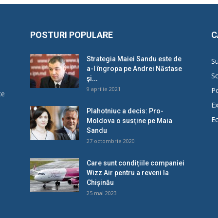
POSTURI POPULARE
C
Strategia Maiei Sandu este de
Su
a-l îngropa pe Andrei Năstase
So
și...
9 aprilie 2021
Po
ce
Ex
Plahotniuc a decis: Pro-
E
Moldova o susține pe Maia
u
Sandu
27 octombrie 2020
Care sunt condițiile companiei
Wizz Air pentru a reveni la
Chișinău
25 mai 2023