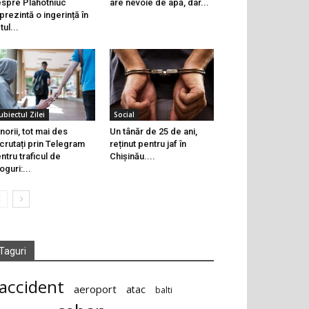
spre Plahotniuc
are nevoie de apă, dar...
prezintă o ingerință în
tul...
ubiectul Zilei
Social
norii, tot mai des
Un tânăr de 25 de ani,
crutați prin Telegram
reținut pentru jaf în
ntru traficul de
Chișinău....
oguri:...
Taguri
accident
aeroport
atac
balti