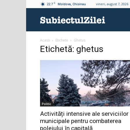
C
22.7
vineri, august 7, 2026
Moldova, Chisinau
Subiectul
Acasă
Etichete
Ghetus
Zilei
Etichetă: ghetus
Politic
Activități intensive ale serviciilor
municipale pentru combaterea
poleiului în capitală