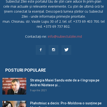
Subiectul Zilei este portalul tău de știri care aduce în prim-plan
cele mai actuale și relevante evenimente. Cu știri de ultimă oră te
ținem conectat la esențial. Descoperă lumea știrilor cu Subiectul
Zilei - unde informația primește prioritate.
mun. Chisinau. str. Vasile Lupu 30 of 2. tel. of. +373 69 403 700. tel
red. +373 69 737 802.
Contactați-ne:
info@subiectulzilei.md
POSTURI POPULARE
Strategia Maiei Sandu este de a-l îngropa pe
Andrei Năstase și...
9 aprilie 2021
Plahotniuc a decis: Pro-Moldova o susține pe