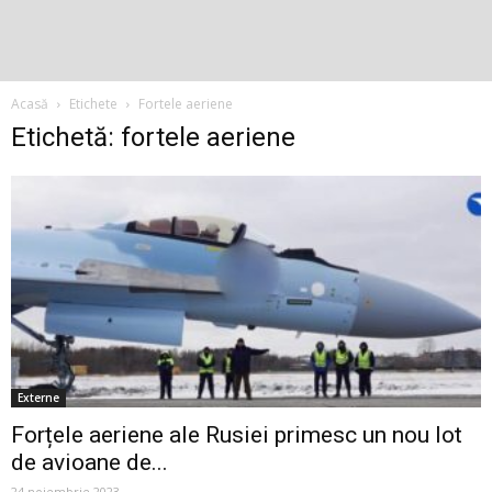
Acasă
Etichete
Fortele aeriene
Etichetă: fortele aeriene
Externe
Forțele aeriene ale Rusiei primesc un nou lot
de avioane de...
24 noiembrie 2023