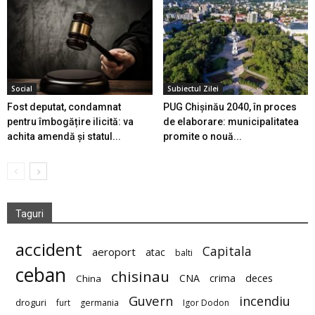
Social
Subiectul Zilei
Fost deputat, condamnat
PUG Chișinău 2040, în proces
pentru îmbogățire ilicită: va
de elaborare: municipalitatea
achita amendă și statul...
promite o nouă...
Taguri
accident
Capitala
aeroport
atac
balti
ceban
chisinau
deces
CNA
crima
China
Guvern
incendiu
droguri
furt
germania
Igor Dodon