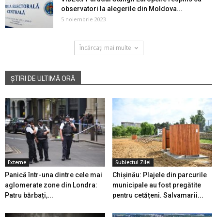
observatori la alegerile din Moldova...
5 noiembrie 2023
Încărcați mai multe
ȘTIRI DE ULTIMĂ ORĂ
Externe
Subiectul Zilei
Panică într-una dintre cele mai
Chișinău: Plajele din parcurile
aglomerate zone din Londra:
municipale au fost pregătite
Patru bărbați,...
pentru cetățeni. Salvamarii...