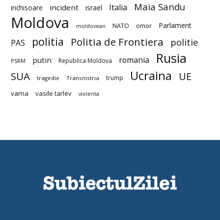
Maia Sandu
Italia
incident
inchisoare
israel
Moldova
Parlament
NATO
omor
moldovean
politia
Politia de Frontiera
politie
PAS
Rusia
romania
putin
Republica Moldova
PSRM
Ucraina
SUA
UE
trump
tragedie
Transnistria
vama
vasile tarlev
violenta