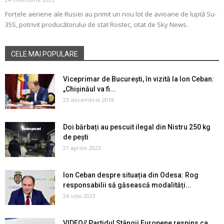
Forțele aeriene ale Rusiei au primit un nou lot de avioane de luptă Su-
35S, potrivit producătorului de stat Rostec, citat de Sky News.
CELE MAI POPULARE
Viceprimar de București, în vizită la Ion Ceban:
„Chișinăul va fi...
23 decembrie 2019
Doi bărbați au pescuit ilegal din Nistru 250 kg
de pești
21 aprilie 2023
Ion Ceban despre situația din Odesa: Rog
responsabilii să găsească modalități...
24 iulie 2023
VIDEO// Partidul Stângii Europene respins ca