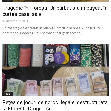
Tragedie în Florești: Un bărbat s-a împușcat în
curtea casei sale
30 decembrie 2024
Un caz tragic s-a produs în raionul Florești în seara zilei de ieri, 29
decembrie. Cadavrul unui bărbat a fost găsit zăcând...
Social
Rețea de jocuri de noroc ilegale, destructurată
la Florești: Droguri și...