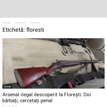
Acasă
Etichete
Floresti
Etichetă: floresti
Social
Arsenal ilegal descoperit la Florești: Doi
bărbați, cercetați penal
2 iunie 2025