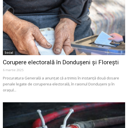
Social
Corupere electorală în Dondușeni și Florești
6 martie 2025
Procuratura Generală a anunțat că a trimis în instanță două dosare
penale legate de coruperea electorală, în raionul Dondușeni și în
orașul...