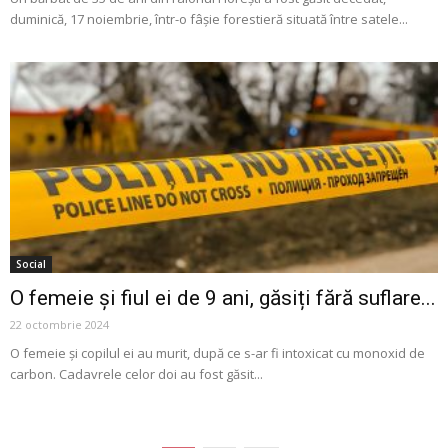
duminică, 17 noiembrie, într-o fâșie forestieră situată între satele...
Social
O femeie și fiul ei de 9 ani, găsiți fără suflare...
22 octombrie 2024
O femeie și copilul ei au murit, după ce s-ar fi intoxicat cu monoxid de
carbon. Cadavrele celor doi au fost găsit...