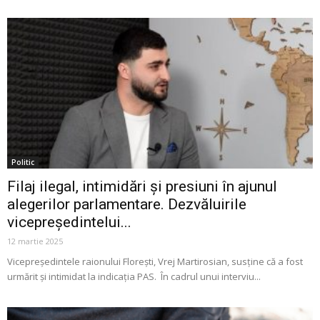
Politic
Filaj ilegal, intimidări și presiuni în ajunul
alegerilor parlamentare. Dezvăluirile
vicepreședintelui...
12 martie 2025
Vicepreședintele raionului Florești, Vrej Martirosian, susține că a fost
urmărit și intimidat la indicația PAS. În cadrul unui interviu...