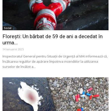
Social
Florești: Un bărbat de 59 de ani a decedat în
urma...
14 ianuarie 2025
Inspectoratul General pentru Situații de Urgență al MAI informează că,
încălcarea regulilor de apărare împotriva incendiilor la utilizarea
surselor de încălzit a...