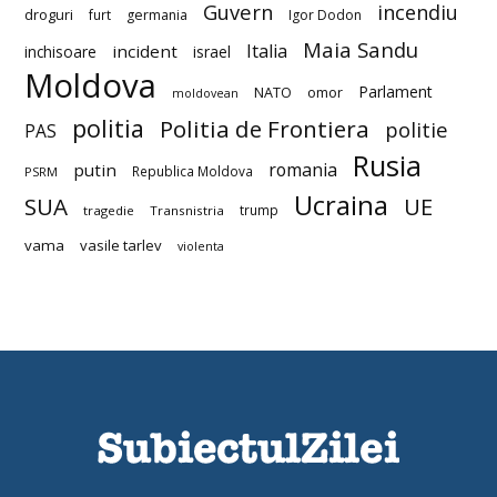
Guvern
incendiu
droguri
furt
germania
Igor Dodon
Maia Sandu
Italia
incident
inchisoare
israel
Moldova
Parlament
NATO
omor
moldovean
politia
Politia de Frontiera
politie
PAS
Rusia
romania
putin
Republica Moldova
PSRM
Ucraina
SUA
UE
trump
tragedie
Transnistria
vama
vasile tarlev
violenta