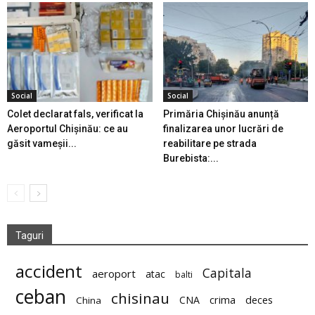
Social
Social
Colet declarat fals, verificat la
Primăria Chișinău anunță
Aeroportul Chișinău: ce au
finalizarea unor lucrări de
găsit vameșii...
reabilitare pe strada
Burebista:...
Taguri
accident
Capitala
aeroport
atac
balti
ceban
chisinau
deces
CNA
crima
China