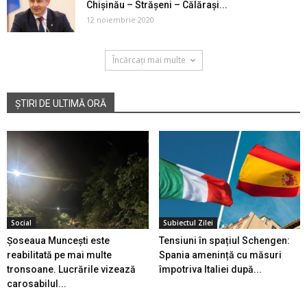
Chișinău – Strășeni – Călărași...
12 noiembrie 2020
Încărcați mai multe
ȘTIRI DE ULTIMĂ ORĂ
Social
Subiectul Zilei
Șoseaua Muncești este
Tensiuni în spațiul Schengen:
reabilitată pe mai multe
Spania amenință cu măsuri
tronsoane. Lucrările vizează
împotriva Italiei după...
carosabilul...