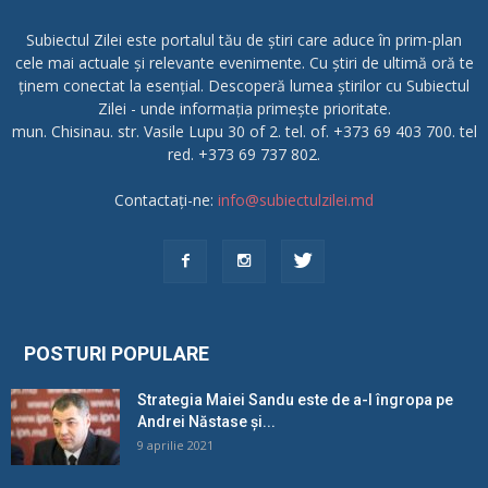
Subiectul Zilei este portalul tău de știri care aduce în prim-plan
cele mai actuale și relevante evenimente. Cu știri de ultimă oră te
ținem conectat la esențial. Descoperă lumea știrilor cu Subiectul
Zilei - unde informația primește prioritate.
mun. Chisinau. str. Vasile Lupu 30 of 2. tel. of. +373 69 403 700. tel
red. +373 69 737 802.
Contactați-ne:
info@subiectulzilei.md
POSTURI POPULARE
Strategia Maiei Sandu este de a-l îngropa pe
Andrei Năstase și...
9 aprilie 2021