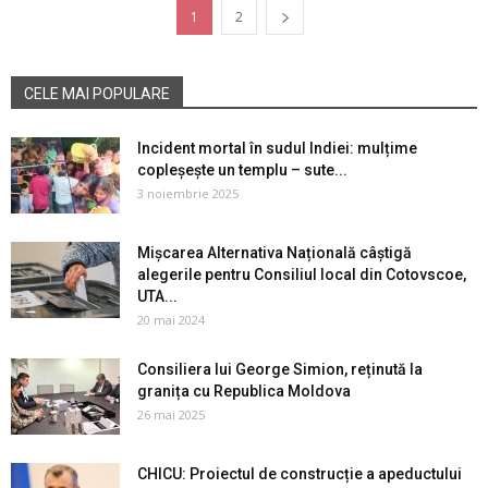
1
2
CELE MAI POPULARE
Incident mortal în sudul Indiei: mulțime
copleșește un templu – sute...
3 noiembrie 2025
Mișcarea Alternativa Națională câștigă
alegerile pentru Consiliul local din Cotovscoe,
UTA...
20 mai 2024
Consiliera lui George Simion, reținută la
granița cu Republica Moldova
26 mai 2025
CHICU: Proiectul de construcție a apeductului