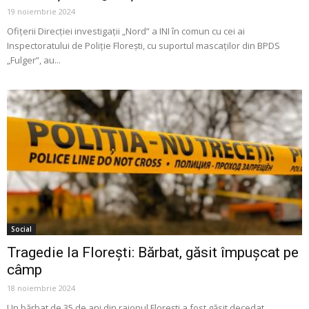
19 noiembrie 2024
Ofițerii Direcției investigații „Nord” a INI în comun cu cei ai
Inspectoratului de Poliție Florești, cu suportul mascaților din BPDS
„Fulger”, au...
Social
Tragedie la Florești: Bărbat, găsit împușcat pe
câmp
18 noiembrie 2024
Un bărbat de 35 de ani din raionul Florești a fost găsit decedat,