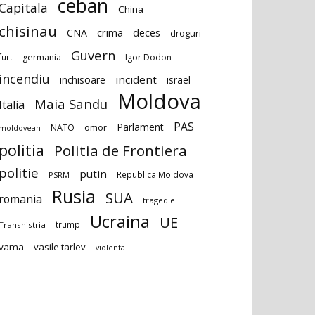
ceban
Capitala
China
chisinau
deces
CNA
crima
droguri
Guvern
furt
germania
Igor Dodon
incendiu
incident
inchisoare
israel
Moldova
Maia Sandu
Italia
PAS
Parlament
NATO
omor
moldovean
politia
Politia de Frontiera
politie
putin
Republica Moldova
PSRM
Rusia
SUA
romania
tragedie
Ucraina
UE
trump
Transnistria
vama
vasile tarlev
violenta