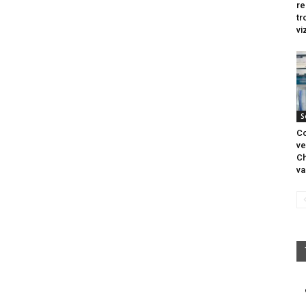
re
tr
vi
S
Co
ve
Ch
va