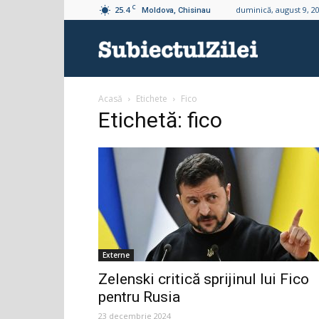
C
25.4
duminică, august 9, 2
Moldova, Chisinau
Subiectul
Acasă
Etichete
Fico
Zilei
Etichetă: fico
Externe
Zelenski critică sprijinul lui Fico
pentru Rusia
23 decembrie 2024