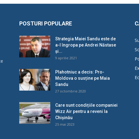
POSTURI POPULARE
C
Strategia Maiei Sandu este de
Su
a-l îngropa pe Andrei Năstase
So
și...
9 aprilie 2021
Po
ce
Ex
Plahotniuc a decis: Pro-
E
Moldova o susține pe Maia
u
Sandu
27 octombrie 2020
Care sunt condițiile companiei
Wizz Air pentru a reveni la
Chișinău
25 mai 2023