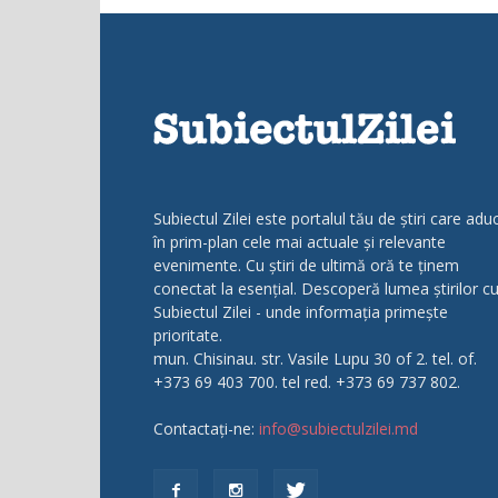
Subiectul Zilei este portalul tău de știri care adu
în prim-plan cele mai actuale și relevante
evenimente. Cu știri de ultimă oră te ținem
conectat la esențial. Descoperă lumea știrilor c
Subiectul Zilei - unde informația primește
prioritate.
mun. Chisinau. str. Vasile Lupu 30 of 2. tel. of.
+373 69 403 700. tel red. +373 69 737 802.
Contactați-ne:
info@subiectulzilei.md