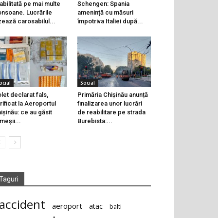
abilitată pe mai multe
Schengen: Spania
onsoane. Lucrările
amenință cu măsuri
zează carosabilul...
împotriva Italiei după...
ocial
Social
let declarat fals,
Primăria Chișinău anunță
rificat la Aeroportul
finalizarea unor lucrări
ișinău: ce au găsit
de reabilitare pe strada
meșii...
Burebista:...
Taguri
accident
aeroport
atac
balti