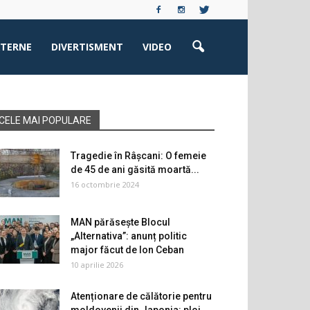
XTERNE
DIVERTISMENT
VIDEO
CELE MAI POPULARE
Tragedie în Râșcani: O femeie
de 45 de ani găsită moartă...
16 octombrie 2024
MAN părăsește Blocul
„Alternativa”: anunț politic
major făcut de Ion Ceban
10 aprilie 2026
Atenționare de călătorie pentru