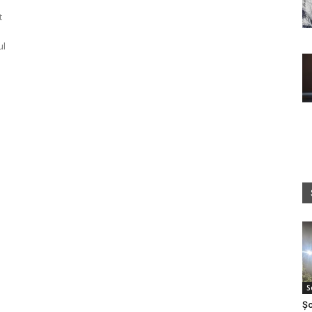
t
ul
S
Șo