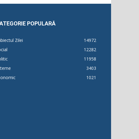
ATEGORIE POPULARĂ
biectul Zilei
14972
cial
12282
litic
11958
terne
3403
conomic
1021