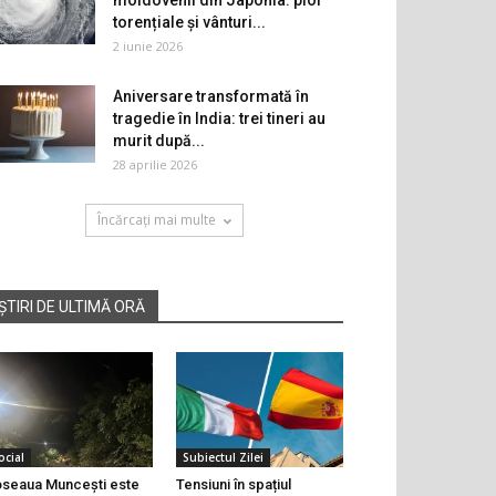
moldovenii din Japonia: ploi
torențiale și vânturi...
2 iunie 2026
Aniversare transformată în
tragedie în India: trei tineri au
murit după...
28 aprilie 2026
Încărcați mai multe
ȘTIRI DE ULTIMĂ ORĂ
ocial
Subiectul Zilei
seaua Muncești este
Tensiuni în spațiul