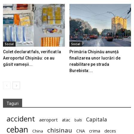
Social
Social
Colet declarat fals, verificat la
Primăria Chișinău anunță
Aeroportul Chișinău: ce au
finalizarea unor lucrări de
găsit vameșii...
reabilitare pe strada
Burebista:...
Taguri
accident
Capitala
aeroport
atac
balti
ceban
chisinau
deces
CNA
crima
China