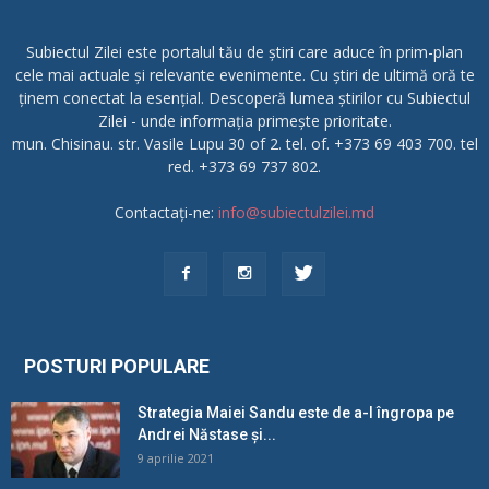
Subiectul Zilei este portalul tău de știri care aduce în prim-plan
cele mai actuale și relevante evenimente. Cu știri de ultimă oră te
ținem conectat la esențial. Descoperă lumea știrilor cu Subiectul
Zilei - unde informația primește prioritate.
mun. Chisinau. str. Vasile Lupu 30 of 2. tel. of. +373 69 403 700. tel
red. +373 69 737 802.
Contactați-ne:
info@subiectulzilei.md
POSTURI POPULARE
Strategia Maiei Sandu este de a-l îngropa pe
Andrei Năstase și...
9 aprilie 2021