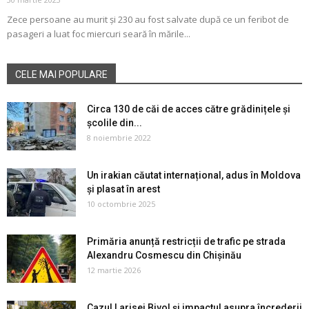
Zece persoane au murit și 230 au fost salvate după ce un feribot de
pasageri a luat foc miercuri seară în mările...
CELE MAI POPULARE
Circa 130 de căi de acces către grădinițele și
școlile din...
8 noiembrie 2022
Un irakian căutat internațional, adus în Moldova
și plasat în arest
10 octombrie 2025
Primăria anunță restricții de trafic pe strada
Alexandru Cosmescu din Chișinău
12 martie 2026
Cazul Larisei Bivol și impactul asupra încrederii