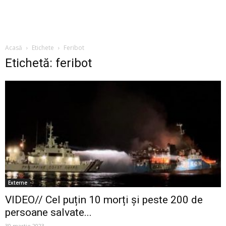
Acasă
Etichete
Feribot
Etichetă: feribot
Externe
VIDEO// Cel puțin 10 morți și peste 200 de
persoane salvate...
30 martie 2023