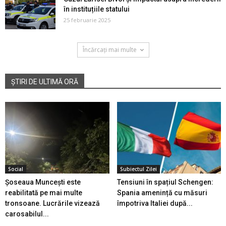
în instituțiile statului
25 februarie 2025
Încărcați mai multe
ȘTIRI DE ULTIMĂ ORĂ
Social
Subiectul Zilei
Șoseaua Muncești este
Tensiuni în spațiul Schengen:
reabilitată pe mai multe
Spania amenință cu măsuri
tronsoane. Lucrările vizează
împotriva Italiei după...
carosabilul...