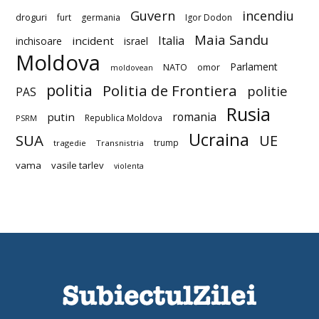
Guvern
incendiu
droguri
furt
germania
Igor Dodon
Maia Sandu
Italia
incident
inchisoare
israel
Moldova
Parlament
NATO
omor
moldovean
politia
Politia de Frontiera
politie
PAS
Rusia
romania
putin
Republica Moldova
PSRM
Ucraina
SUA
UE
trump
tragedie
Transnistria
vama
vasile tarlev
violenta