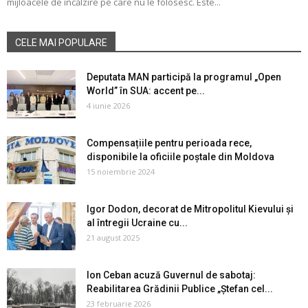
mijloacele de încălzire pe care nu le folosesc. Este...
CELE MAI POPULARE
Deputata MAN participă la programul „Open
World” în SUA: accent pe...
4 iunie 2026
Compensațiile pentru perioada rece,
disponibile la oficiile poștale din Moldova
15 noiembrie 2024
Igor Dodon, decorat de Mitropolitul Kievului și
al întregii Ucraine cu...
21 august 2025
Ion Ceban acuză Guvernul de sabotaj:
Reabilitarea Grădinii Publice „Ștefan cel...
23 februarie 2026