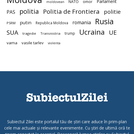
Parlament
NATO
omor
moldovean
politia
Politia de Frontiera
politie
PAS
Rusia
romania
putin
Republica Moldova
PSRM
Ucraina
SUA
UE
trump
tragedie
Transnistria
vama
vasile tarlev
violenta
Subiectul Zilei este portalul tău de știri care aduce în prim-plan
cele mai actuale și relevante evenimente. Cu știri de ultimă oră te