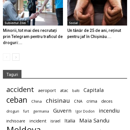
Subiectul Zilei
Social
Minorii, tot mai des recrutați
Un tânăr de 25 de ani, reținut
prin Telegram pentru traficul de
pentru jaf în Chișinău....
droguri:...
Taguri
accident
Capitala
aeroport
atac
balti
ceban
chisinau
deces
CNA
crima
China
Guvern
incendiu
droguri
furt
germania
Igor Dodon
Maia Sandu
Italia
incident
inchisoare
israel
Moldova