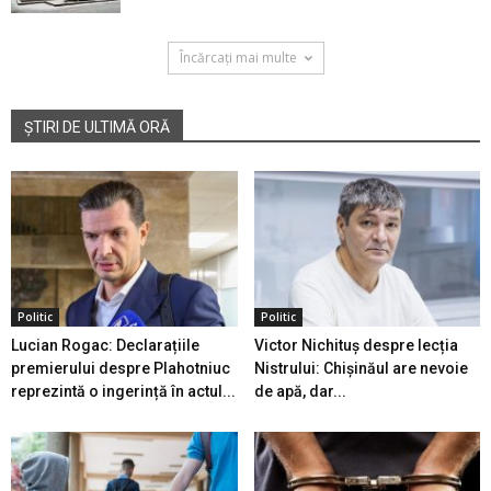
Încărcați mai multe
ȘTIRI DE ULTIMĂ ORĂ
Politic
Politic
Lucian Rogac: Declarațiile
Victor Nichituș despre lecția
premierului despre Plahotniuc
Nistrului: Chișinăul are nevoie
reprezintă o ingerință în actul...
de apă, dar...