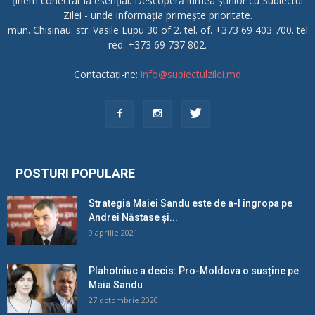
ținem conectat la esențial. Descoperă lumea știrilor cu Subiectul
Zilei - unde informația primește prioritate.
mun. Chisinau. str. Vasile Lupu 30 of 2. tel. of. +373 69 403 700. tel
red. +373 69 737 802.
Contactați-ne:
info@subiectulzilei.md
POSTURI POPULARE
Strategia Maiei Sandu este de a-l îngropa pe
Andrei Năstase și...
9 aprilie 2021
Plahotniuc a decis: Pro-Moldova o susține pe
Maia Sandu
27 octombrie 2020