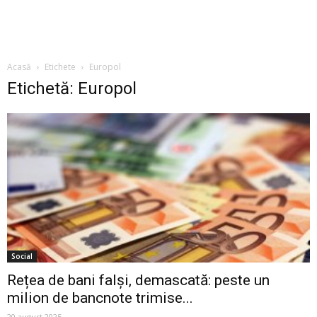
Acasă
Etichete
Europol
Etichetă: Europol
Social
Rețea de bani falși, demascată: peste un
milion de bancnote trimise...
20 august 2025