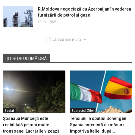
R.Moldova negociază cu Azerbaijan în vederea
furnizării de petrol și gaze
29 mai 2023
Încărcați mai multe
ȘTIRI DE ULTIMĂ ORĂ
Social
Subiectul Zilei
Șoseaua Muncești este
Tensiuni în spațiul Schengen:
reabilitată pe mai multe
Spania amenință cu măsuri
tronsoane. Lucrările vizează
împotriva Italiei după...