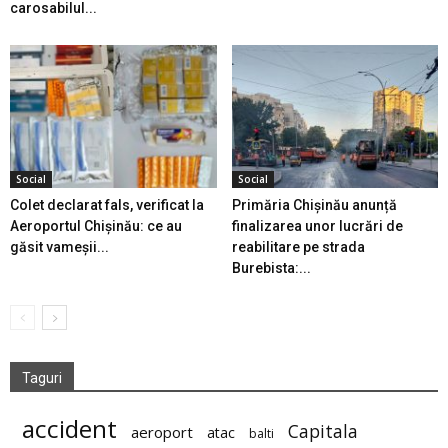
carosabilul...
Social
Social
Colet declarat fals, verificat la
Primăria Chișinău anunță
Aeroportul Chișinău: ce au
finalizarea unor lucrări de
găsit vameșii...
reabilitare pe strada
Burebista:...
Taguri
accident
Capitala
aeroport
atac
balti