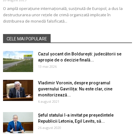
O amplă operațiune internațională, susținută de Europol, a dus la
destructurarea unor rețele de crimă organizată implicate în
distribuirea de monedă falsificată...
CELE MAI POPULARE
Cazul șocant din Boldurești: judecătorii se
apropie de o decizie finală...
13 mai 2026
Vladimir Voronin, despre programul
guvernului Gavrilița: Nu este clar, cine
monitorizează...
6 august 2021
Șeful statului l-a invitat pe președintele
Republicii Letonia, Egil Levits, să...
26 august 2020