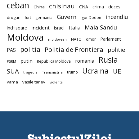
ceban
chisinau
deces
CNA
crima
China
Guvern
incendiu
droguri
furt
germania
Igor Dodon
Maia Sandu
Italia
incident
inchisoare
israel
Moldova
Parlament
NATO
omor
moldovean
politia
Politia de Frontiera
politie
PAS
Rusia
romania
putin
Republica Moldova
PSRM
Ucraina
SUA
UE
trump
tragedie
Transnistria
vama
vasile tarlev
violenta