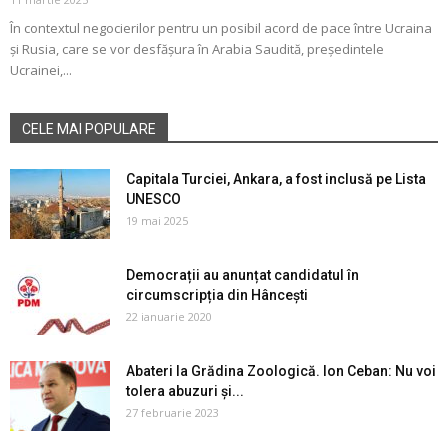
În contextul negocierilor pentru un posibil acord de pace între Ucraina
și Rusia, care se vor desfășura în Arabia Saudită, președintele
Ucrainei,...
CELE MAI POPULARE
Capitala Turciei, Ankara, a fost inclusă pe Lista
UNESCO
19 mai 2025
Democrații au anunțat candidatul în
circumscripția din Hâncești
22 ianuarie 2020
Abateri la Grădina Zoologică. Ion Ceban: Nu voi
tolera abuzuri și...
27 februarie 2023