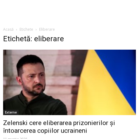
Acasă
Etichete
Eliberare
Etichetă: eliberare
Externe
Zelenski cere eliberarea prizonierilor și
întoarcerea copiilor ucraineni
11 martie 2025