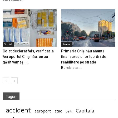
Social
Social
Colet declarat fals, verificat la
Primăria Chișinău anunță
Aeroportul Chișinău: ce au
finalizarea unor lucrări de
găsit vameșii...
reabilitare pe strada
Burebista:...
Taguri
accident
Capitala
aeroport
atac
balti