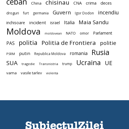
ceban
chisinau
deces
CNA
crima
China
Guvern
incendiu
droguri
furt
germania
Igor Dodon
Maia Sandu
Italia
incident
inchisoare
israel
Moldova
Parlament
NATO
omor
moldovean
politia
Politia de Frontiera
politie
PAS
Rusia
romania
putin
Republica Moldova
PSRM
Ucraina
SUA
UE
trump
tragedie
Transnistria
vama
vasile tarlev
violenta