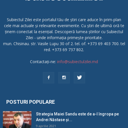
Subiectul Zilei este portalul tău de știri care aduce în prim-plan
cele mai actuale și relevante evenimente. Cu știri de ultimă oră te
ținem conectat la esențial. Descoperă lumea știrilor cu Subiectul
Zilei - unde informația primește prioritate.
mun. Chisinau. str. Vasile Lupu 30 of 2. tel. of. +373 69 403 700. tel
red. +373 69 737 802.
Contactați-ne:
info@subiectulzilei.md
POSTURI POPULARE
Strategia Maiei Sandu este de a-l îngropa pe
Andrei Năstase și...
9 aprilie 2021