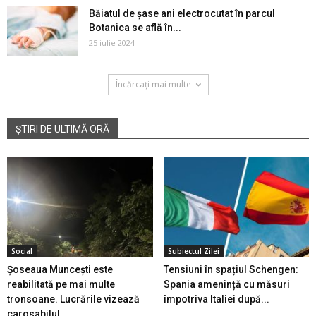
Băiatul de șase ani electrocutat în parcul
Botanica se află în...
25 iulie 2024
Încărcați mai multe
ȘTIRI DE ULTIMĂ ORĂ
Social
Subiectul Zilei
Șoseaua Muncești este
Tensiuni în spațiul Schengen:
reabilitată pe mai multe
Spania amenință cu măsuri
tronsoane. Lucrările vizează
împotriva Italiei după...
carosabilul...