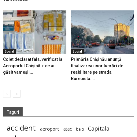
Social
Social
Colet declarat fals, verificat la
Primăria Chișinău anunță
Aeroportul Chișinău: ce au
finalizarea unor lucrări de
găsit vameșii...
reabilitare pe strada
Burebista:...
Taguri
accident
Capitala
aeroport
atac
balti