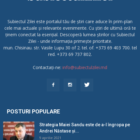
Subiectul Zilei este portalul tău de știri care aduce în prim-plan
cele mai actuale și relevante evenimente. Cu știri de ultimă oră te
ținem conectat la esențial. Descoperă lumea știrilor cu Subiectul
Zilei - unde informația primește prioritate.
mun. Chisinau. str. Vasile Lupu 30 of 2. tel. of. +373 69 403 700. tel
red. +373 69 737 802.
Contactați-ne:
info@subiectulzilei.md
POSTURI POPULARE
Strategia Maiei Sandu este de a-l îngropa pe
Andrei Năstase și...
9 aprilie 2021