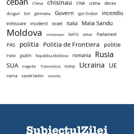
ceban
chisinau
deces
CNA
crima
China
Guvern
incendiu
droguri
furt
germania
Igor Dodon
Maia Sandu
Italia
incident
inchisoare
israel
Moldova
Parlament
NATO
omor
moldovean
politia
Politia de Frontiera
politie
PAS
Rusia
romania
putin
Republica Moldova
PSRM
Ucraina
SUA
UE
trump
tragedie
Transnistria
vama
vasile tarlev
violenta