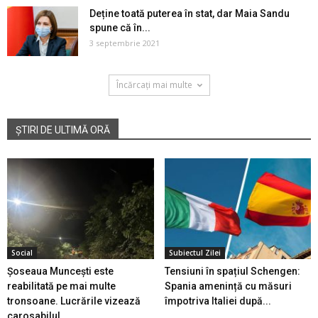
Deține toată puterea în stat, dar Maia Sandu
spune că în...
3 septembrie 2021
Încărcați mai multe
ȘTIRI DE ULTIMĂ ORĂ
Social
Subiectul Zilei
Șoseaua Muncești este
Tensiuni în spațiul Schengen:
reabilitată pe mai multe
Spania amenință cu măsuri
tronsoane. Lucrările vizează
împotriva Italiei după...
carosabilul...