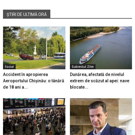
ȘTIRI DE ULTIMĂ ORĂ
Social
Subiectul Zilei
Accident în apropierea
Dunărea, afectată de nivelul
Aeroportului Chișinău: o tânără
extrem de scăzut al apei: nave
de 18 ani a...
blocate...