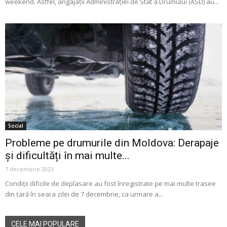
weekend. Astfel, angajații Administrației de Stat a Drumului (ASD) au...
Social
Probleme pe drumurile din Moldova: Derapaje
și dificultăți în mai multe...
7 decembrie 2023
Condiții dificile de deplasare au fost înregistrate pe mai multe trasee
din țară în seara zilei de 7 decembrie, ca urmare a...
CELE MAI POPULARE