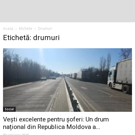
Acasă
Etichete
Drumuri
Etichetă: drumuri
Social
Vești excelente pentru șoferi: Un drum
național din Republica Moldova a...
30 ianuarie 2025