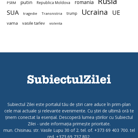
Rusia
romania
putin
Republica Moldova
PSRM
Ucraina
SUA
UE
trump
tragedie
Transnistria
vama
vasile tarlev
violenta
Subiectul Zilei este portalul tău de știri care aduce în prim-plan
cele mai actuale și relevante evenimente. Cu știri de ultimă oră te
ținem conectat la esențial. Descoperă lumea știrilor cu Subiectul
Zilei - unde informația primește prioritate.
mun. Chisinau. str. Vasile Lupu 30 of 2. tel. of. +373 69 403 700. tel
red. +373 69 737 802.