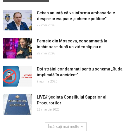
Ceban anunță că va informa ambasadele
despre presupuse „scheme politice”
27 mai 2026
Femeie din Moscova, condamnată la
închisoare după un videoclip cu o...
28 mai 2026
Doi străini condamnați pentru schema „Ruda
implicată în accident”
9 aprilie 2025
LIVE// Ședința Consiliului Superior al
Procurorilor
23 martie 2023
Încărcați mai multe