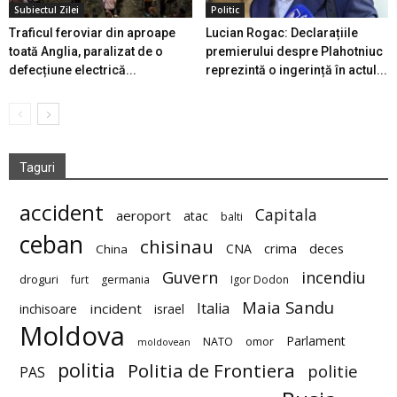
Subiectul Zilei
Politic
Traficul feroviar din aproape
Lucian Rogac: Declarațiile
toată Anglia, paralizat de o
premierului despre Plahotniuc
defecțiune electrică...
reprezintă o ingerință în actul...
Taguri
accident
Capitala
aeroport
atac
balti
ceban
chisinau
deces
CNA
crima
China
Guvern
incendiu
droguri
furt
germania
Igor Dodon
Maia Sandu
Italia
incident
inchisoare
israel
Moldova
Parlament
NATO
omor
moldovean
politia
Politia de Frontiera
politie
PAS