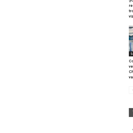
Șo
re
tr
vi
S
Co
ve
Ch
va