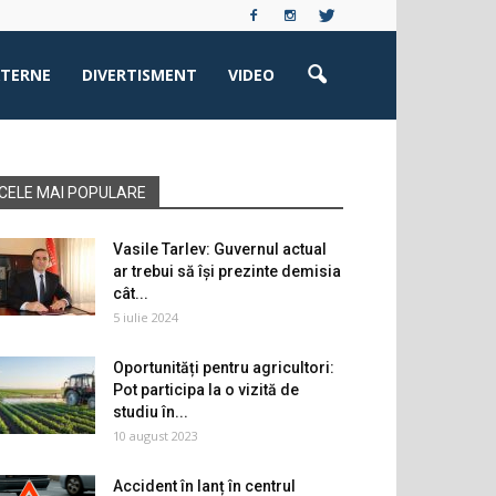
XTERNE
DIVERTISMENT
VIDEO
CELE MAI POPULARE
Vasile Tarlev: Guvernul actual
ar trebui să își prezinte demisia
cât...
5 iulie 2024
Oportunități pentru agricultori:
Pot participa la o vizită de
studiu în...
10 august 2023
Accident în lanț în centrul