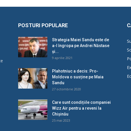
POSTURI POPULARE
C
Strategia Maiei Sandu este de
Su
a-l îngropa pe Andrei Năstase
So
și...
9 aprilie 2021
Po
ce
Ex
Plahotniuc a decis: Pro-
E
Moldova o susține pe Maia
u
Sandu
27 octombrie 2020
Care sunt condițiile companiei
Wizz Air pentru a reveni la
Chișinău
25 mai 2023