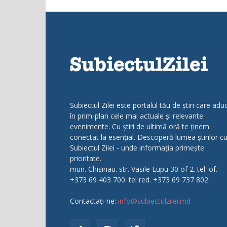
Subiectul Zilei este portalul tău de știri care adu
în prim-plan cele mai actuale și relevante
evenimente. Cu știri de ultimă oră te ținem
conectat la esențial. Descoperă lumea știrilor c
Subiectul Zilei - unde informația primește
prioritate.
mun. Chisinau. str. Vasile Lupu 30 of 2. tel. of.
+373 69 403 700. tel red. +373 69 737 802.
Contactați-ne:
info@subiectulzilei.md