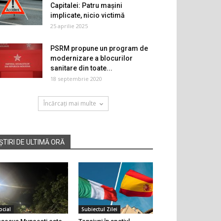
Capitalei: Patru mașini
implicate, nicio victimă
25 aprilie 2025
PSRM propune un program de
modernizare a blocurilor
sanitare din toate...
18 septembrie 2020
Încărcați mai multe
ȘTIRI DE ULTIMĂ ORĂ
ocial
Subiectul Zilei