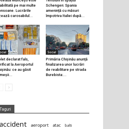
seaua Muncești este
Tensiuni în spațiul
abilitată pe mai multe
Schengen: Spania
onsoane. Lucrările
amenință cu măsuri
zează carosabilul...
împotriva Italiei după...
ocial
Social
let declarat fals,
Primăria Chișinău anunță
rificat la Aeroportul
finalizarea unor lucrări
ișinău: ce au găsit
de reabilitare pe strada
meșii...
Burebista:...
Taguri
accident
aeroport
atac
balti