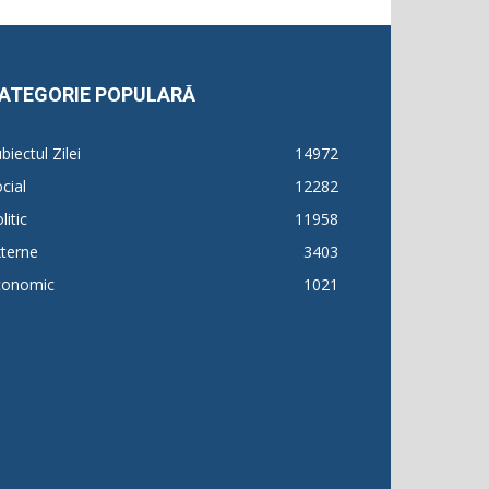
ATEGORIE POPULARĂ
biectul Zilei
14972
cial
12282
litic
11958
terne
3403
conomic
1021