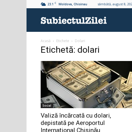
C
23.1
sâmbătă, august 8, 20
Moldova, Chisinau
Subiectul
Acasă
Etichete
Dolari
Zilei
Etichetă: dolari
Social
Valiză încărcată cu dolari,
depistată pe Aeroportul
Internațional Chișinău