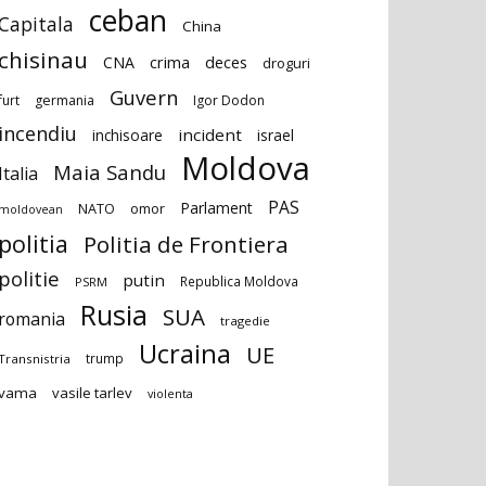
ceban
Capitala
China
chisinau
deces
CNA
crima
droguri
Guvern
furt
germania
Igor Dodon
incendiu
incident
inchisoare
israel
Moldova
Maia Sandu
Italia
PAS
Parlament
NATO
omor
moldovean
politia
Politia de Frontiera
politie
putin
Republica Moldova
PSRM
Rusia
SUA
romania
tragedie
Ucraina
UE
trump
Transnistria
vama
vasile tarlev
violenta