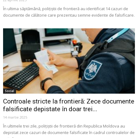
În ultima săptămână, polițiștii de frontieră au identificat 14 cazuri de
documente de călătorie care prezentau semne evidente de falsificare.
Social
Controale stricte la frontieră: Zece documente
falsificate depistate în doar trei...
14 martie 2025
În ultimele trei zile, polițiștii de frontieră din Republica Moldova au
depistat zece cazuri de documente falsificate în cadrul controalelor de