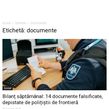
Acasă
Etichete
Documente
Etichetă: documente
Social
Bilanț săptămânal: 14 documente falsificate,
depistate de polițiștii de frontieră
22 aprilie 2025