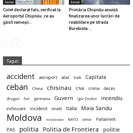
Social
Social
Colet declarat fals, verificat la
Primăria Chișinău anunță
Aeroportul Chișinău: ce au
finalizarea unor lucrări de
găsit vameșii...
reabilitare pe strada
Burebista:...
Taguri
accident
Capitala
aeroport
atac
balti
ceban
chisinau
deces
CNA
crima
China
Guvern
incendiu
droguri
furt
germania
Igor Dodon
Maia Sandu
Italia
incident
inchisoare
israel
Moldova
Parlament
NATO
omor
moldovean
politia
Politia de Frontiera
politie
PAS