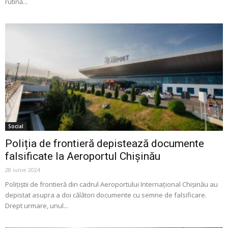
rutină...
Social
Poliția de frontieră depistează documente
falsificate la Aeroportul Chișinău
28 iunie 2024
Polițiștii de frontieră din cadrul Aeroportului Internațional Chișinău au
depistat asupra a doi călători documente cu semne de falsificare.
Drept urmare, unul...