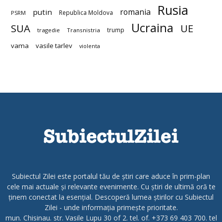
Rusia
romania
putin
Republica Moldova
PSRM
Ucraina
SUA
UE
trump
tragedie
Transnistria
vama
vasile tarlev
violenta
Subiectul Zilei este portalul tău de știri care aduce în prim-plan
cele mai actuale și relevante evenimente. Cu știri de ultimă oră te
ținem conectat la esențial. Descoperă lumea știrilor cu Subiectul
Zilei - unde informația primește prioritate.
mun. Chisinau. str. Vasile Lupu 30 of 2. tel. of. +373 69 403 700. tel