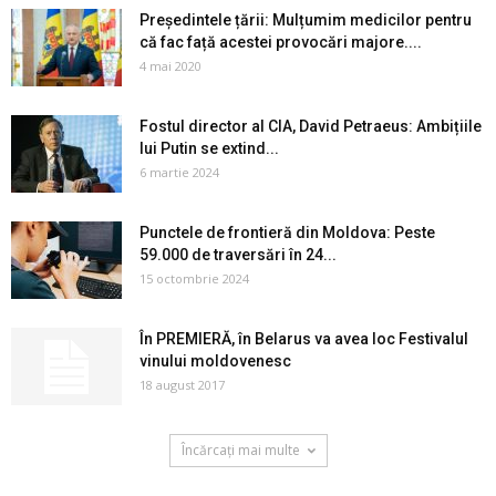
Președintele țării: Mulțumim medicilor pentru
că fac față acestei provocări majore....
4 mai 2020
Fostul director al CIA, David Petraeus: Ambițiile
lui Putin se extind...
6 martie 2024
Punctele de frontieră din Moldova: Peste
59.000 de traversări în 24...
15 octombrie 2024
În PREMIERĂ, în Belarus va avea loc Festivalul
vinului moldovenesc
18 august 2017
Încărcați mai multe