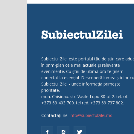
Subiectul Zilei este portalul tău de știri care adu
în prim-plan cele mai actuale și relevante
evenimente. Cu știri de ultimă oră te ținem
conectat la esențial. Descoperă lumea știrilor c
Subiectul Zilei - unde informația primește
prioritate.
mun. Chisinau. str. Vasile Lupu 30 of 2. tel. of.
+373 69 403 700. tel red. +373 69 737 802.
Contactați-ne:
info@subiectulzilei.md