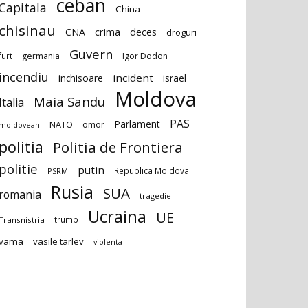
ceban
Capitala
China
chisinau
deces
CNA
crima
droguri
Guvern
furt
germania
Igor Dodon
incendiu
incident
inchisoare
israel
Moldova
Maia Sandu
Italia
PAS
Parlament
NATO
omor
moldovean
politia
Politia de Frontiera
politie
putin
Republica Moldova
PSRM
Rusia
SUA
romania
tragedie
Ucraina
UE
trump
Transnistria
vama
vasile tarlev
violenta