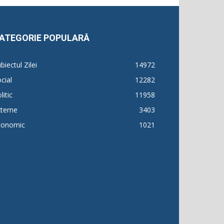
ATEGORIE POPULARĂ
biectul Zilei
14972
cial
12282
litic
11958
terne
3403
conomic
1021