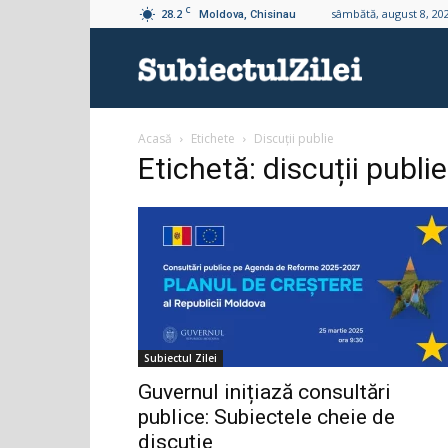
C
28.2
sâmbătă, august 8, 20
Moldova, Chisinau
Subiectul
Acasă
Etichete
Discuții publie
Zilei
Etichetă: discuții publie
Subiectul Zilei
Guvernul inițiază consultări
publice: Subiectele cheie de
discuție