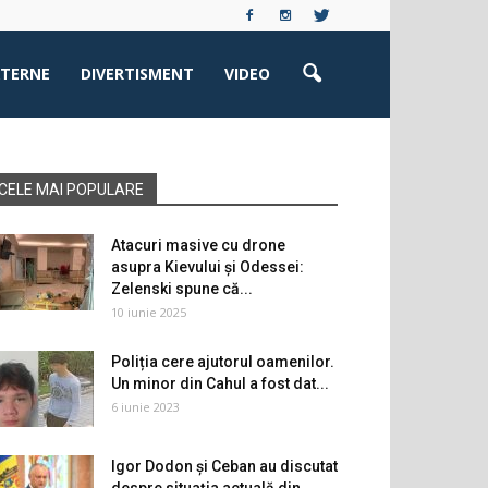
XTERNE
DIVERTISMENT
VIDEO
CELE MAI POPULARE
Atacuri masive cu drone
asupra Kievului și Odessei:
Zelenski spune că...
10 iunie 2025
Poliția cere ajutorul oamenilor.
Un minor din Cahul a fost dat...
6 iunie 2023
Igor Dodon și Ceban au discutat