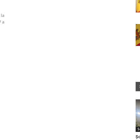
 la
7 a
S
Șo