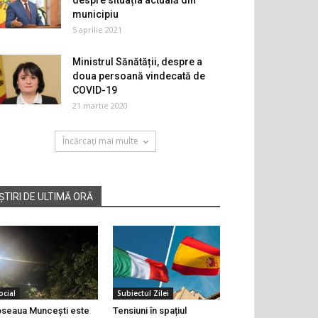
despre situația actuală din
municipiu
5 aprilie 2021
Ministrul Sănătății, despre a
doua persoană vindecată de
COVID-19
21 martie 2020
Încărcați mai multe
ȘTIRI DE ULTIMĂ ORĂ
ocial
Subiectul Zilei
seaua Muncești este
Tensiuni în spațiul