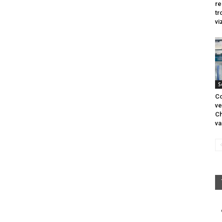
re
tr
vi
S
Co
ve
Ch
va