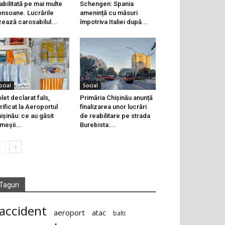
abilitată pe mai multe
Schengen: Spania
onsoane. Lucrările
amenință cu măsuri
zează carosabilul...
împotriva Italiei după...
ocial
Social
let declarat fals,
Primăria Chișinău anunță
rificat la Aeroportul
finalizarea unor lucrări
ișinău: ce au găsit
de reabilitare pe strada
meșii...
Burebista:...
Taguri
accident
aeroport
atac
balti