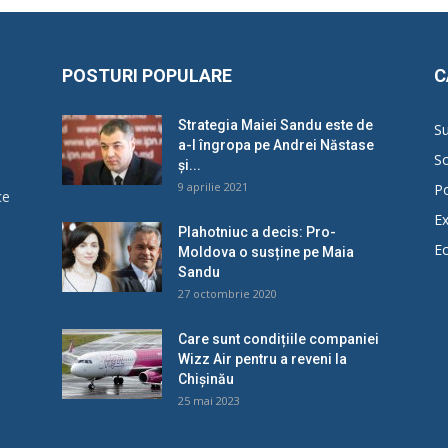
POSTURI POPULARE
C
Strategia Maiei Sandu este de
Su
a-l îngropa pe Andrei Năstase
So
și...
9 aprilie 2021
Po
ce
Ex
Plahotniuc a decis: Pro-
E
Moldova o susține pe Maia
u
Sandu
27 octombrie 2020
Care sunt condițiile companiei
Wizz Air pentru a reveni la
Chișinău
25 mai 2023