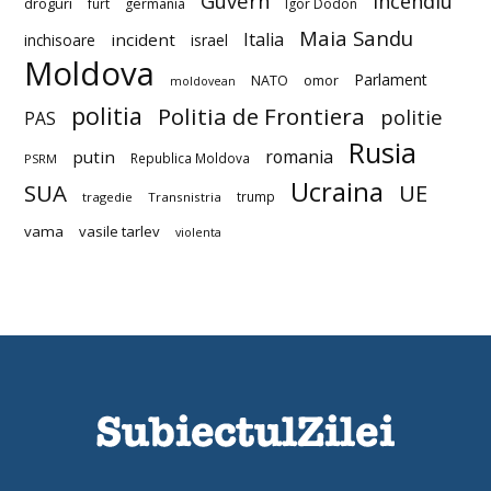
Guvern
incendiu
droguri
furt
germania
Igor Dodon
Maia Sandu
Italia
incident
inchisoare
israel
Moldova
Parlament
NATO
omor
moldovean
politia
Politia de Frontiera
politie
PAS
Rusia
romania
putin
Republica Moldova
PSRM
Ucraina
SUA
UE
trump
tragedie
Transnistria
vama
vasile tarlev
violenta