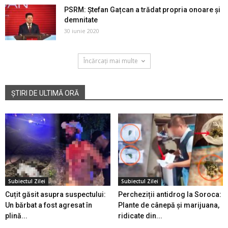
PSRM: Ștefan Gațcan a trădat propria onoare și
demnitate
30 iunie 2020
Încărcați mai multe
ȘTIRI DE ULTIMĂ ORĂ
Subiectul Zilei
Subiectul Zilei
Cuțit găsit asupra suspectului:
Percheziții antidrog la Soroca:
Un bărbat a fost agresat în
Plante de cânepă și marijuana,
plină...
ridicate din...