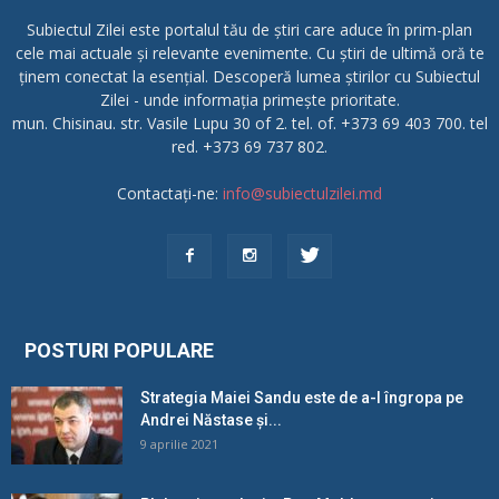
Subiectul Zilei este portalul tău de știri care aduce în prim-plan
cele mai actuale și relevante evenimente. Cu știri de ultimă oră te
ținem conectat la esențial. Descoperă lumea știrilor cu Subiectul
Zilei - unde informația primește prioritate.
mun. Chisinau. str. Vasile Lupu 30 of 2. tel. of. +373 69 403 700. tel
red. +373 69 737 802.
Contactați-ne:
info@subiectulzilei.md
POSTURI POPULARE
Strategia Maiei Sandu este de a-l îngropa pe
Andrei Năstase și...
9 aprilie 2021