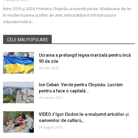
Între 2019 și 2024, Primăria Chișinău a investit peste 18 milioane de lei
în modernizarea școlilor de arte, îmbunătățind infrastructura
educațională și...
CELE MAI POPULARE
Ucraina a prelungit legea marțială pentru încă
90 de zile
28 iulie 2023
Ion Ceban: Verde pentru Chișinău. Lucrăm
pentru a face o capitală...
18 martie 2021
VIDEO // Igor Dodon le-a mulțumit artiștilor și
oamenilor de cultură,...
24 august 2020