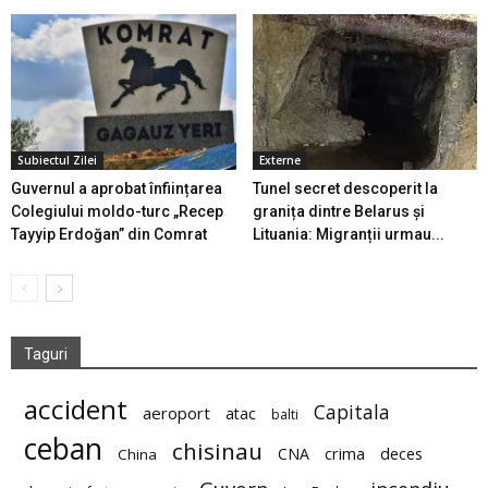
Subiectul Zilei
Externe
Guvernul a aprobat înființarea
Tunel secret descoperit la
Colegiului moldo-turc „Recep
granița dintre Belarus și
Tayyip Erdoğan” din Comrat
Lituania: Migranții urmau...
Taguri
accident
Capitala
aeroport
atac
balti
ceban
chisinau
deces
CNA
crima
China