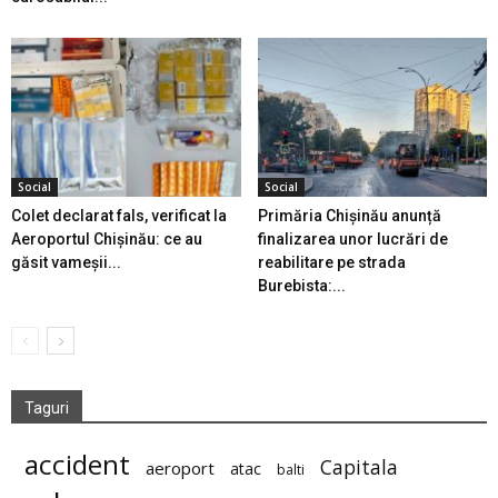
Social
Social
Colet declarat fals, verificat la
Primăria Chișinău anunță
Aeroportul Chișinău: ce au
finalizarea unor lucrări de
găsit vameșii...
reabilitare pe strada
Burebista:...
Taguri
accident
Capitala
aeroport
atac
balti