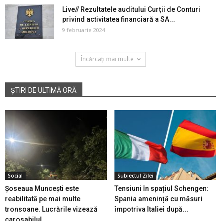
Live// Rezultatele auditului Curții de Conturi
privind activitatea financiară a SA...
9 februarie 2024
Încărcați mai multe
ȘTIRI DE ULTIMĂ ORĂ
Social
Subiectul Zilei
Șoseaua Muncești este
Tensiuni în spațiul Schengen:
reabilitată pe mai multe
Spania amenință cu măsuri
tronsoane. Lucrările vizează
împotriva Italiei după...
carosabilul...