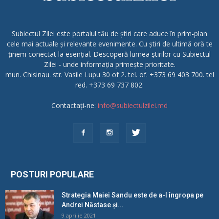
Subiectul Zilei este portalul tău de știri care aduce în prim-plan
cele mai actuale și relevante evenimente. Cu știri de ultimă oră te
ținem conectat la esențial. Descoperă lumea știrilor cu Subiectul
Zilei - unde informația primește prioritate.
mun. Chisinau. str. Vasile Lupu 30 of 2. tel. of. +373 69 403 700. tel
red. +373 69 737 802.
Contactați-ne:
info@subiectulzilei.md
POSTURI POPULARE
Strategia Maiei Sandu este de a-l îngropa pe
Andrei Năstase și...
9 aprilie 2021