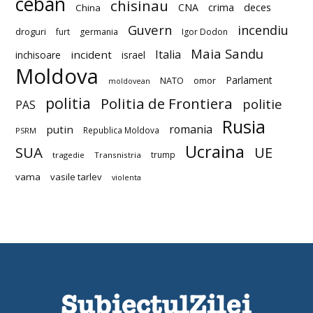
ceban
chisinau
deces
CNA
crima
China
Guvern
incendiu
droguri
furt
germania
Igor Dodon
Maia Sandu
Italia
incident
inchisoare
israel
Moldova
Parlament
NATO
omor
moldovean
politia
Politia de Frontiera
politie
PAS
Rusia
romania
putin
Republica Moldova
PSRM
Ucraina
SUA
UE
trump
tragedie
Transnistria
vama
vasile tarlev
violenta