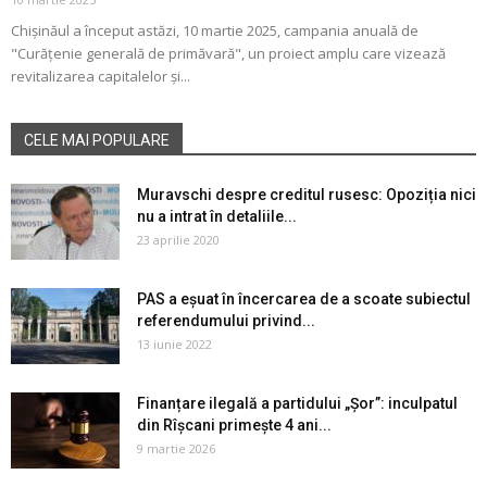
Chișinăul a început astăzi, 10 martie 2025, campania anuală de
"Curățenie generală de primăvară", un proiect amplu care vizează
revitalizarea capitalelor și...
CELE MAI POPULARE
Muravschi despre creditul rusesc: Opoziția nici
nu a intrat în detaliile...
23 aprilie 2020
PAS a eșuat în încercarea de a scoate subiectul
referendumului privind...
13 iunie 2022
Finanțare ilegală a partidului „Șor”: inculpatul
din Rîșcani primește 4 ani...
9 martie 2026