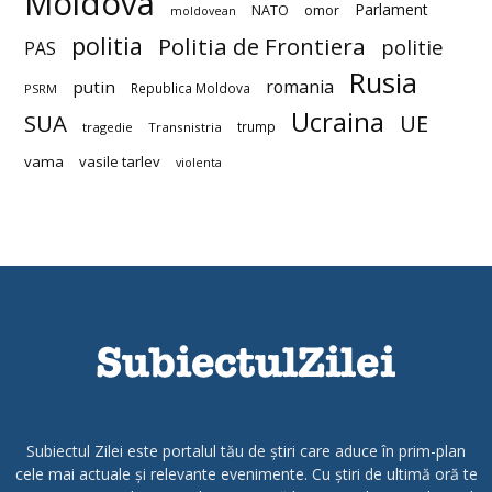
Moldova
Parlament
NATO
omor
moldovean
politia
Politia de Frontiera
politie
PAS
Rusia
romania
putin
Republica Moldova
PSRM
Ucraina
SUA
UE
trump
tragedie
Transnistria
vama
vasile tarlev
violenta
Subiectul Zilei este portalul tău de știri care aduce în prim-plan
cele mai actuale și relevante evenimente. Cu știri de ultimă oră te