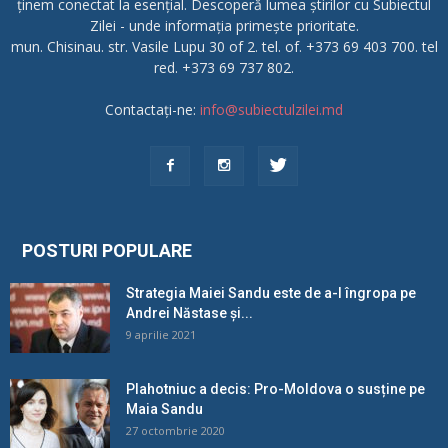
ținem conectat la esențial. Descoperă lumea știrilor cu Subiectul
Zilei - unde informația primește prioritate.
mun. Chisinau. str. Vasile Lupu 30 of 2. tel. of. +373 69 403 700. tel
red. +373 69 737 802.
Contactați-ne:
info@subiectulzilei.md
POSTURI POPULARE
Strategia Maiei Sandu este de a-l îngropa pe
Andrei Năstase și...
9 aprilie 2021
Plahotniuc a decis: Pro-Moldova o susține pe
Maia Sandu
27 octombrie 2020