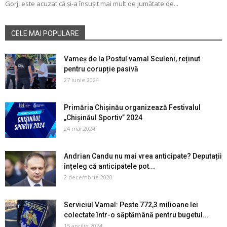
Gorj, este acuzat că și-a însușit mai mult de jumătate de...
CELE MAI POPULARE
Vameș de la Postul vamal Sculeni, reținut
pentru corupție pasivă
27 iunie 2024
Primăria Chișinău organizează Festivalul
„Chișinăul Sportiv” 2024
24 mai 2024
Andrian Candu nu mai vrea anticipate? Deputații
înțeleg că anticipatele pot...
2 decembrie 2020
Serviciul Vamal: Peste 772,3 milioane lei
colectate într-o săptămână pentru bugetul...
15 aprilie 2024