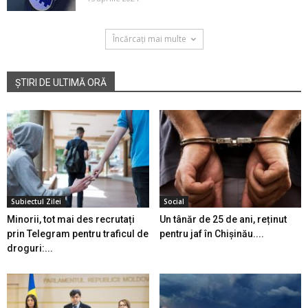
Încărcați mai multe
ȘTIRI DE ULTIMĂ ORĂ
Subiectul Zilei
Social
Minorii, tot mai des recrutați
Un tânăr de 25 de ani, reținut
prin Telegram pentru traficul de
pentru jaf în Chișinău....
droguri:...