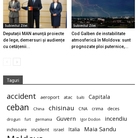
Subiectul Zilei
Subiectul Zilei
Deputații MAN anunță proiecte
Cod Galben de instabilitate
de lege, demersuri și audiențe
atmosferică în Moldova: sunt
cu cetățenii...
prognozate ploi puternice,...
Taguri
accident
Capitala
aeroport
atac
balti
ceban
chisinau
deces
CNA
crima
China
Guvern
incendiu
droguri
furt
germania
Igor Dodon
Maia Sandu
Italia
incident
inchisoare
israel