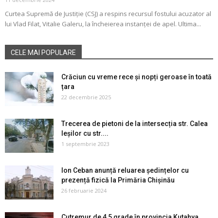
Curtea Supremă de Justiție (CSJ) a respins recursul fostului acuzator al
lui Vlad Filat, Vitalie Galeru, la încheierea instanței de apel. Ultima...
CELE MAI POPULARE
Crăciun cu vreme rece și nopți geroase în toată
țara
22 decembrie 2025
Trecerea de pietoni de la intersecția str. Calea
Ieșilor cu str....
1 septembrie 2023
Ion Ceban anunță reluarea ședințelor cu
prezență fizică la Primăria Chișinău
26 februarie 2024
Cutremur de 4,5 grade în provincia Kutahya,