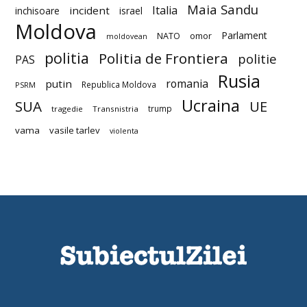
Maia Sandu
Italia
incident
inchisoare
israel
Moldova
Parlament
NATO
omor
moldovean
politia
Politia de Frontiera
politie
PAS
Rusia
romania
putin
Republica Moldova
PSRM
Ucraina
SUA
UE
trump
tragedie
Transnistria
vama
vasile tarlev
violenta