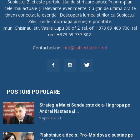
Subiectul Zilei este portalul tău de știri care aduce în prim-plan
cele mai actuale și relevante evenimente. Cu știri de ultimă oră te
ținem conectat la esențial. Descoperă lumea știrilor cu Subiectul
Zilei - unde informația primește prioritate.
mun. Chisinau. str. Vasile Lupu 30 of 2. tel. of. +373 69 403 700. tel
red. +373 69 737 802.
Contactați-ne:
info@subiectulzilei.md
POSTURI POPULARE
Strategia Maiei Sandu este de a-l îngropa pe
Andrei Năstase și...
9 aprilie 2021
Plahotniuc a decis: Pro-Moldova o susține pe