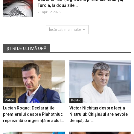
Turcia, la două zile...
25 aprilie 2025
Încărcați mai multe
ȘTIRI DE ULTIMĂ ORĂ
Politic
Politic
Lucian Rogac: Declarațiile
Victor Nichituș despre lecția
premierului despre Plahotniuc
Nistrului: Chișinăul are nevoie
reprezintă o ingerință în actul...
de apă, dar...