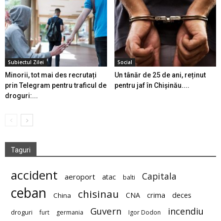
Subiectul Zilei
Social
Minorii, tot mai des recrutați
Un tânăr de 25 de ani, reținut
prin Telegram pentru traficul de
pentru jaf în Chișinău....
droguri:...
Taguri
accident
Capitala
aeroport
atac
balti
ceban
chisinau
deces
CNA
crima
China
Guvern
incendiu
droguri
furt
germania
Igor Dodon