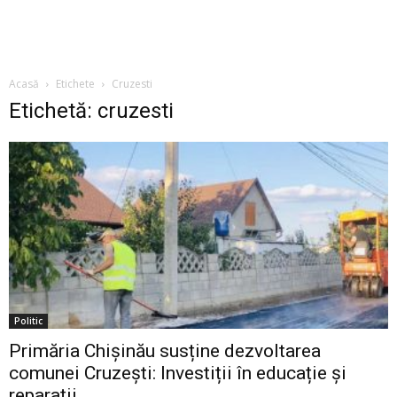
Acasă
Etichete
Cruzesti
Etichetă: cruzesti
Politic
Primăria Chișinău susține dezvoltarea
comunei Cruzești: Investiții în educație și
reparații...