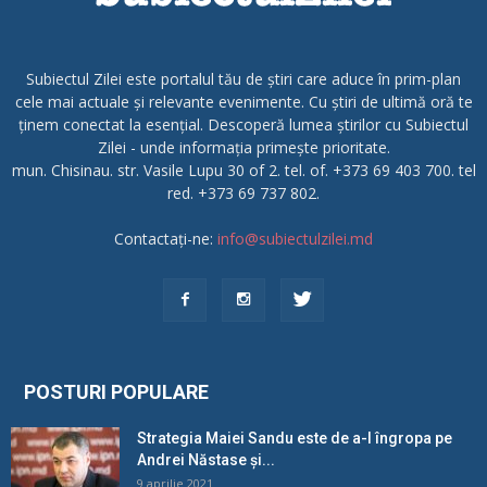
Subiectul Zilei este portalul tău de știri care aduce în prim-plan
cele mai actuale și relevante evenimente. Cu știri de ultimă oră te
ținem conectat la esențial. Descoperă lumea știrilor cu Subiectul
Zilei - unde informația primește prioritate.
mun. Chisinau. str. Vasile Lupu 30 of 2. tel. of. +373 69 403 700. tel
red. +373 69 737 802.
Contactați-ne:
info@subiectulzilei.md
POSTURI POPULARE
Strategia Maiei Sandu este de a-l îngropa pe
Andrei Năstase și...
9 aprilie 2021