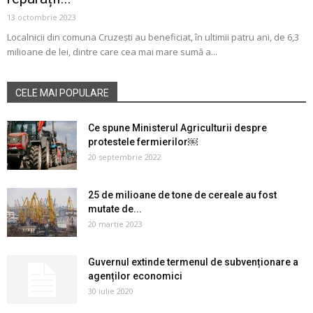
13 octombrie 2023
Localnicii din comuna Cruzești au beneficiat, în ultimii patru ani, de 6,3
milioane de lei, dintre care cea mai mare sumă a...
CELE MAI POPULARE
Ce spune Ministerul Agriculturii despre
protestele fermierilor￼
20 septembrie 2022
25 de milioane de tone de cereale au fost
mutate de...
20 martie 2023
Guvernul extinde termenul de subvenționare a
agenților economici
30 iulie 2020