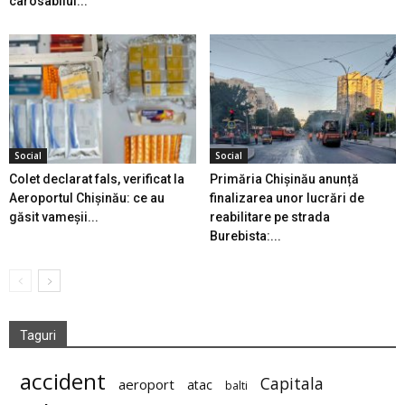
carosabilul...
Social
Social
Colet declarat fals, verificat la
Primăria Chișinău anunță
Aeroportul Chișinău: ce au
finalizarea unor lucrări de
găsit vameșii...
reabilitare pe strada
Burebista:...
Taguri
accident
Capitala
aeroport
atac
balti