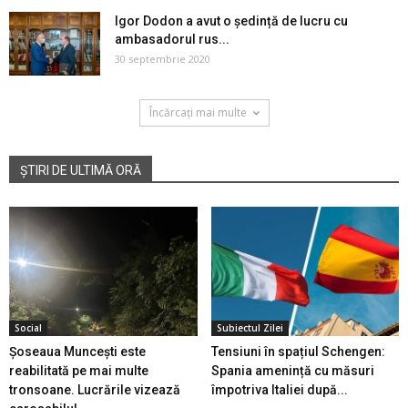
Igor Dodon a avut o ședință de lucru cu
ambasadorul rus...
30 septembrie 2020
Încărcați mai multe
ȘTIRI DE ULTIMĂ ORĂ
Social
Subiectul Zilei
Șoseaua Muncești este
Tensiuni în spațiul Schengen:
reabilitată pe mai multe
Spania amenință cu măsuri
tronsoane. Lucrările vizează
împotriva Italiei după...