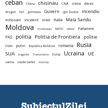
ceban
chisinau
deces
CNA
crima
China
Guvern
incendiu
droguri
furt
germania
Igor Dodon
Maia Sandu
Italia
incident
inchisoare
israel
Moldova
Parlament
NATO
omor
moldovean
politia
Politia de Frontiera
politie
PAS
Rusia
romania
putin
Republica Moldova
PSRM
Ucraina
SUA
UE
trump
tragedie
Transnistria
vama
vasile tarlev
violenta