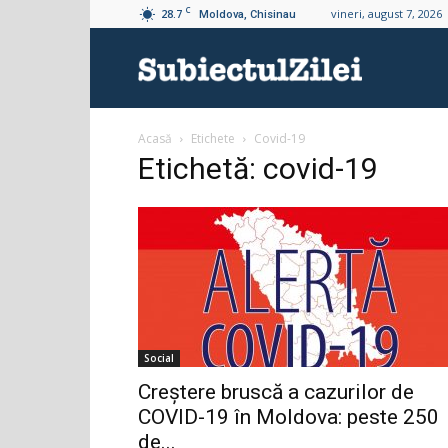
C
28.7
vineri, august 7, 2026
Moldova, Chisinau
Subiectul
Acasă
Etichete
Covid-19
Zilei
Etichetă: covid-19
Social
Creștere bruscă a cazurilor de
COVID-19 în Moldova: peste 250
de...