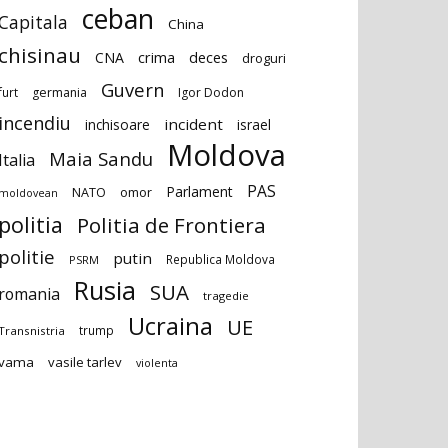
ceban
Capitala
China
chisinau
deces
CNA
crima
droguri
Guvern
furt
germania
Igor Dodon
incendiu
incident
inchisoare
israel
Moldova
Maia Sandu
Italia
PAS
Parlament
NATO
omor
moldovean
politia
Politia de Frontiera
politie
putin
Republica Moldova
PSRM
Rusia
SUA
romania
tragedie
Ucraina
UE
trump
Transnistria
vama
vasile tarlev
violenta