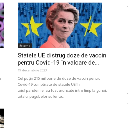
Externe
Statele UE distrug doze de vaccin
pentru Covid-19 în valoare de...
19 decembrie 2023
e
Cel puțin 215 milioane de doze de vaccin pentru
Covid-19 cumpărate de statele UE în
toiul pandemiei au fost aruncate între timp la gunoi,
totalul pagubelor suferite...