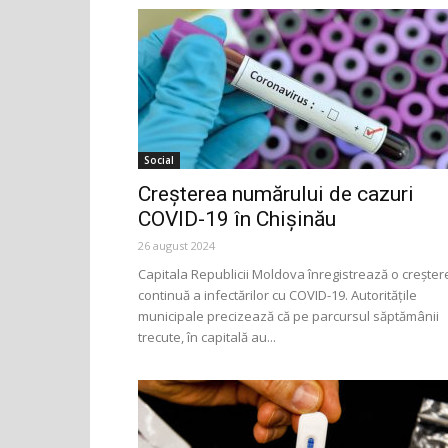
Social
Creșterea numărului de cazuri
COVID-19 în Chișinău
26 august 2024
Capitala Republicii Moldova înregistrează o creșter
continuă a infectărilor cu COVID-19. Autoritățile
municipale precizează că pe parcursul săptămânii
trecute, în capitală au...