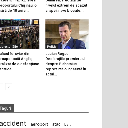
cident în apropierea
Dunărea, afectată de
roportului Chișinău: o
nivelul extrem de scăzut
nără de 18 ani a...
al apei: nave blocate...
ubiectul Zilei
Politic
aficul feroviar din
Lucian Rogac:
roape toată Anglia,
Declarațiile premierului
ralizat de o defecțiune
despre Plahotniuc
ectrică...
reprezintă o ingerință în
actul...
Taguri
accident
aeroport
atac
balti