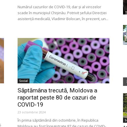
Numărul cazurilor de COVID-19, dar și al virozelor
scade în municipiul Chișinău. Potrivit șefului Direcției
asistență medicală, Vladimir Bolocan, în prezent, un...
Social
Săptămâna trecută, Moldova a
raportat peste 80 de cazuri de
COVID-19
23 octombrie 2024
În prima săptămână din octombrie, în Republica
S
6
Moldova au fost înregistrate 87 de cazuri de COVID-