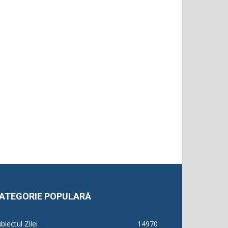
ATEGORIE POPULARĂ
biectul Zilei
14970