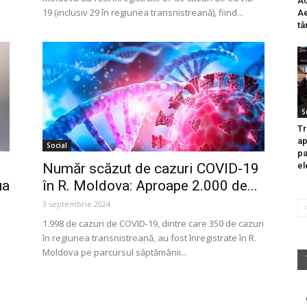
Ac
19 (inclusiv 29 în regiunea transnistreană), fiind...
Ae
tâ
S
Tr
ap
Social
pa
Număr scăzut de cazuri COVID-19
el
ua
în R. Moldova: Aproape 2.000 de...
3 septembrie 2024
1.998 de cazuri de COVID-19, dintre care 350 de cazuri
în regiunea transnistreană, au fost înregistrate în R.
Moldova pe parcursul săptămânii...