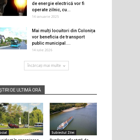
de energie electrică vor fi
operate zilnic, cu...
14 ianuarie 2025
Mai mulți locuitori din Colonița
vor beneficia de transport
public municipal....
14 iulie 2026
Încărcați mai multe
ȘTIRI DE ULTIMĂ ORĂ
ocial
Subiectul Zilei