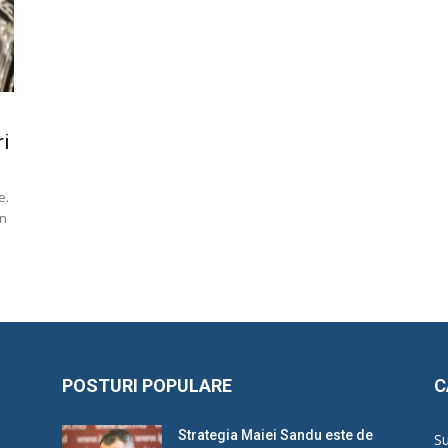
i
e.
on
POSTURI POPULARE
C
Strategia Maiei Sandu este de
Su