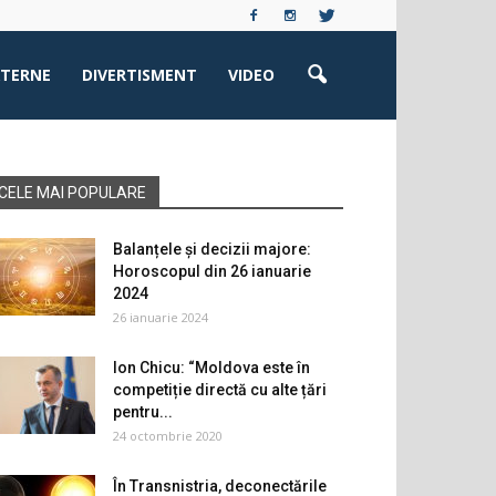
XTERNE
DIVERTISMENT
VIDEO
CELE MAI POPULARE
Balanțele și decizii majore:
Horoscopul din 26 ianuarie
2024
26 ianuarie 2024
Ion Chicu: “Moldova este în
competiție directă cu alte țări
pentru...
24 octombrie 2020
În Transnistria, deconectările