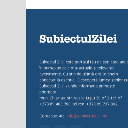
Subiectul Zilei este portalul tău de știri care adu
în prim-plan cele mai actuale și relevante
evenimente. Cu știri de ultimă oră te ținem
conectat la esențial. Descoperă lumea știrilor c
Subiectul Zilei - unde informația primește
prioritate.
mun. Chisinau. str. Vasile Lupu 30 of 2. tel. of.
+373 69 403 700. tel red. +373 69 737 802.
Contactați-ne:
info@subiectulzilei.md