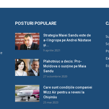
POSTURI POPULARE
C
Strategia Maiei Sandu este de
Su
a-l îngropa pe Andrei Năstase
So
și...
9 aprilie 2021
Po
ce
Ex
Plahotniuc a decis: Pro-
E
Moldova o susține pe Maia
u
Sandu
27 octombrie 2020
Care sunt condițiile companiei
Wizz Air pentru a reveni la
Chișinău
25 mai 2023