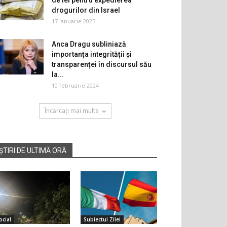
de lei pentru expedierea
drogurilor din Israel
17 ianuarie 2025
Anca Dragu subliniază
importanța integrității și
transparenței în discursul său
la...
10 februarie 2024
Încărcați mai multe
ȘTIRI DE ULTIMĂ ORĂ
ocial
Subiectul Zilei