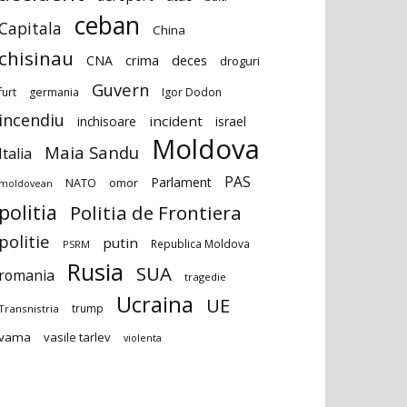
ceban
Capitala
China
chisinau
deces
CNA
crima
droguri
Guvern
furt
germania
Igor Dodon
incendiu
incident
inchisoare
israel
Moldova
Maia Sandu
Italia
PAS
Parlament
NATO
omor
moldovean
politia
Politia de Frontiera
politie
putin
Republica Moldova
PSRM
Rusia
SUA
romania
tragedie
Ucraina
UE
trump
Transnistria
vama
vasile tarlev
violenta