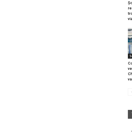
Șo
re
tr
vi
S
Co
ve
Ch
va