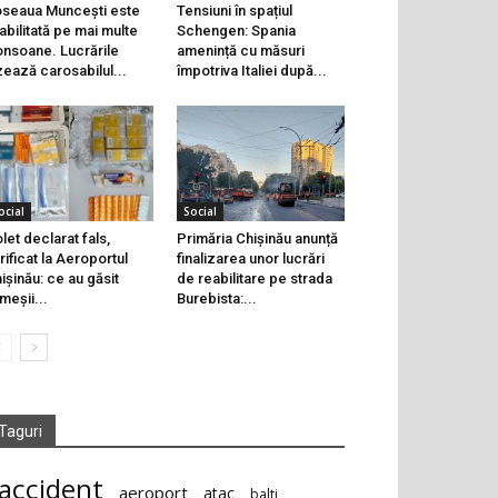
seaua Muncești este
Tensiuni în spațiul
abilitată pe mai multe
Schengen: Spania
onsoane. Lucrările
amenință cu măsuri
zează carosabilul...
împotriva Italiei după...
ocial
Social
let declarat fals,
Primăria Chișinău anunță
rificat la Aeroportul
finalizarea unor lucrări
ișinău: ce au găsit
de reabilitare pe strada
meșii...
Burebista:...
Taguri
accident
aeroport
atac
balti