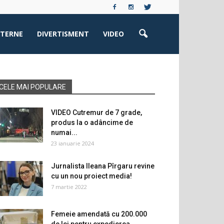
XTERNE
DIVERTISMENT
VIDEO
CELE MAI POPULARE
VIDEO Cutremur de 7 grade,
produs la o adâncime de
numai...
23 ianuarie 2024
Jurnalista Ileana Pîrgaru revine
cu un nou proiect media!
7 martie 2022
Femeie amendată cu 200.000