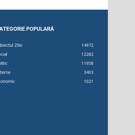
ATEGORIE POPULARĂ
biectul Zilei
14972
cial
12282
litic
11958
terne
3403
conomic
1021