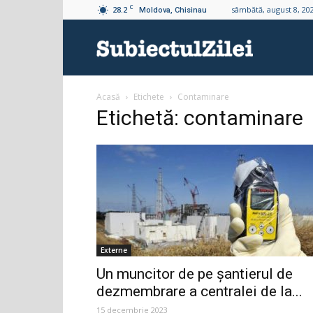
C
28.2
sâmbătă, august 8, 20
Moldova, Chisinau
Subiectul
Acasă
Etichete
Contaminare
Zilei
Etichetă: contaminare
Externe
Un muncitor de pe șantierul de
dezmembrare a centralei de la...
15 decembrie 2023