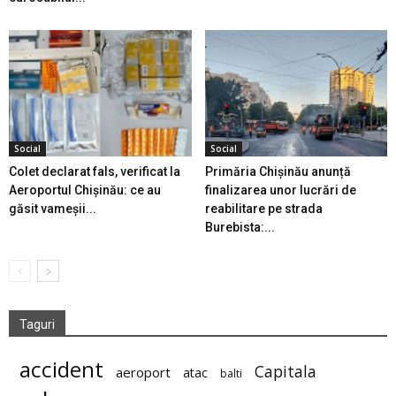
Social
Social
Colet declarat fals, verificat la
Primăria Chișinău anunță
Aeroportul Chișinău: ce au
finalizarea unor lucrări de
găsit vameșii...
reabilitare pe strada
Burebista:...
Taguri
accident
Capitala
aeroport
atac
balti