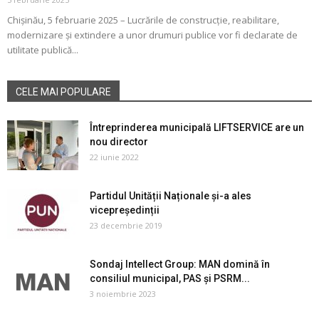
Chișinău, 5 februarie 2025 – Lucrările de construcție, reabilitare,
modernizare și extindere a unor drumuri publice vor fi declarate de
utilitate publică...
CELE MAI POPULARE
Întreprinderea municipală LIFTSERVICE are un
nou director
22 iunie 2022
Partidul Unității Naționale și-a ales
vicepreședinții
23 decembrie 2019
Sondaj Intellect Group: MAN domină în
consiliul municipal, PAS și PSRM...
3 noiembrie 2023