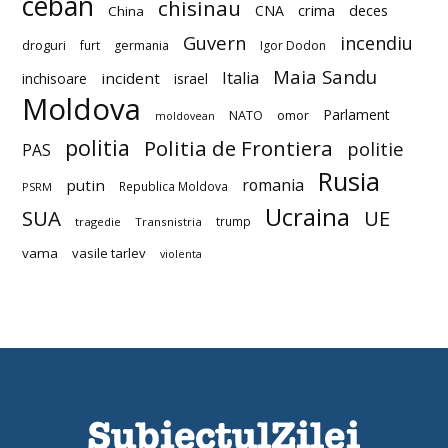
ceban
chisinau
deces
CNA
crima
China
Guvern
incendiu
droguri
furt
germania
Igor Dodon
Maia Sandu
Italia
incident
inchisoare
israel
Moldova
Parlament
NATO
omor
moldovean
politia
Politia de Frontiera
politie
PAS
Rusia
romania
putin
Republica Moldova
PSRM
Ucraina
SUA
UE
trump
tragedie
Transnistria
vama
vasile tarlev
violenta