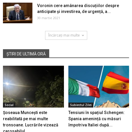
Voronin cere amânarea discuțiilor despre
anticipate și investirea, de urgență, a...
30 martie 2021
Încărcați mai multe
ȘTIRI DE ULTIMĂ ORĂ
Social
Subiectul Zilei
Șoseaua Muncești este
Tensiuni în spațiul Schengen:
reabilitată pe mai multe
Spania amenință cu măsuri
tronsoane. Lucrările vizează
împotriva Italiei după...
carosabilul...