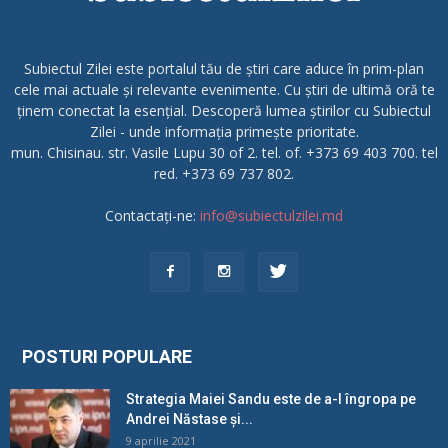
Subiectul Zilei este portalul tău de știri care aduce în prim-plan
cele mai actuale și relevante evenimente. Cu știri de ultimă oră te
ținem conectat la esențial. Descoperă lumea știrilor cu Subiectul
Zilei - unde informația primește prioritate.
mun. Chisinau. str. Vasile Lupu 30 of 2. tel. of. +373 69 403 700. tel
red. +373 69 737 802.
Contactați-ne:
info@subiectulzilei.md
POSTURI POPULARE
Strategia Maiei Sandu este de a-l îngropa pe
Andrei Năstase și...
9 aprilie 2021