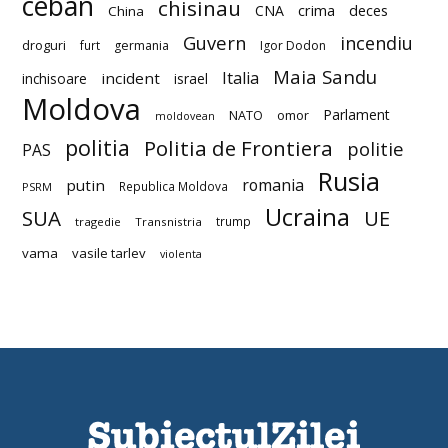
ceban
chisinau
deces
CNA
crima
China
Guvern
incendiu
droguri
furt
germania
Igor Dodon
Maia Sandu
Italia
incident
inchisoare
israel
Moldova
Parlament
NATO
omor
moldovean
politia
Politia de Frontiera
politie
PAS
Rusia
romania
putin
Republica Moldova
PSRM
Ucraina
SUA
UE
trump
tragedie
Transnistria
vama
vasile tarlev
violenta