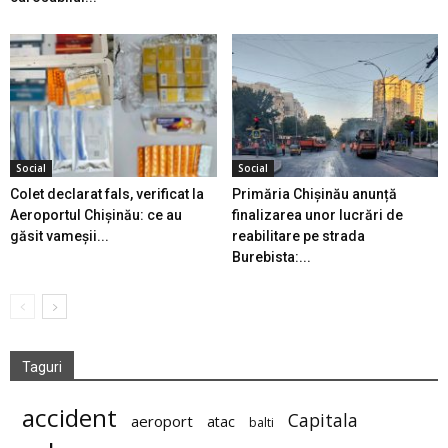
Social
Social
Colet declarat fals, verificat la
Primăria Chișinău anunță
Aeroportul Chișinău: ce au
finalizarea unor lucrări de
găsit vameșii...
reabilitare pe strada
Burebista:...
Taguri
accident
Capitala
aeroport
atac
balti