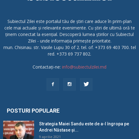
Subiectul Zilei este portalul tău de știri care aduce în prim-plan
cele mai actuale și relevante evenimente. Cu știri de ultimă oră te
ținem conectat la esențial. Descoperă lumea știrilor cu Subiectul
Zilei - unde informația primește prioritate.
mun. Chisinau. str. Vasile Lupu 30 of 2. tel. of. +373 69 403 700. tel
red. +373 69 737 802.
Contactați-ne:
info@subiectulzilei.md
POSTURI POPULARE
Strategia Maiei Sandu este de a-l îngropa pe
Andrei Năstase și...
9 aprilie 2021