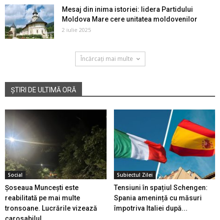
Mesaj din inima istoriei: lidera Partidului
Moldova Mare cere unitatea moldovenilor
2 iulie 2025
Încărcați mai multe
ȘTIRI DE ULTIMĂ ORĂ
Social
Subiectul Zilei
Șoseaua Muncești este
Tensiuni în spațiul Schengen:
reabilitată pe mai multe
Spania amenință cu măsuri
tronsoane. Lucrările vizează
împotriva Italiei după...
carosabilul...