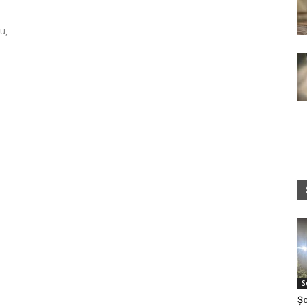
u,
S
Șo