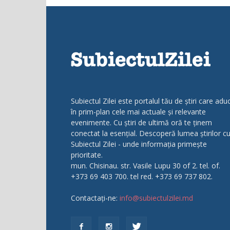
Subiectul Zilei este portalul tău de știri care adu
în prim-plan cele mai actuale și relevante
evenimente. Cu știri de ultimă oră te ținem
conectat la esențial. Descoperă lumea știrilor c
Subiectul Zilei - unde informația primește
prioritate.
mun. Chisinau. str. Vasile Lupu 30 of 2. tel. of.
+373 69 403 700. tel red. +373 69 737 802.
Contactați-ne:
info@subiectulzilei.md