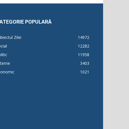
ATEGORIE POPULARĂ
biectul Zilei
14972
cial
12282
litic
11958
terne
3403
conomic
1021