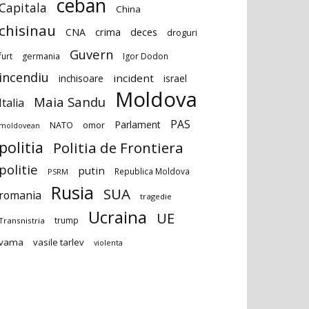
ceban
Capitala
China
chisinau
deces
CNA
crima
droguri
Guvern
furt
germania
Igor Dodon
incendiu
incident
inchisoare
israel
Moldova
Maia Sandu
Italia
PAS
Parlament
NATO
omor
moldovean
politia
Politia de Frontiera
politie
putin
Republica Moldova
PSRM
Rusia
SUA
romania
tragedie
Ucraina
UE
trump
Transnistria
vama
vasile tarlev
violenta