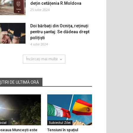
dețin cetățenia R.Moldova
25 iulie 2024
Doi bărbați din Ocnița, reținuți
pentru șantaj: Se dădeau drept
polițiști
4 iulie 2024
Încărcați mai multe
ȘTIRI DE ULTIMĂ ORĂ
ocial
Subiectul Zilei
seaua Muncești este
Tensiuni în spațiul