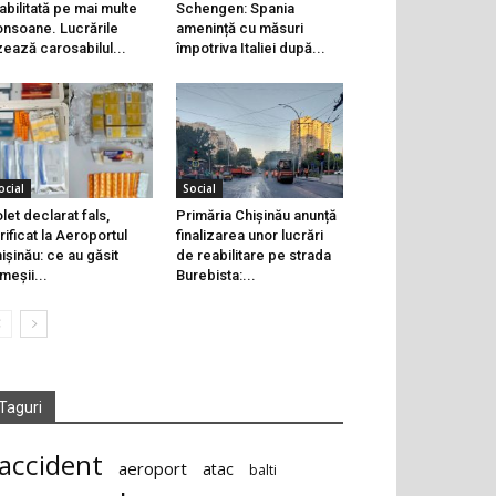
abilitată pe mai multe
Schengen: Spania
onsoane. Lucrările
amenință cu măsuri
zează carosabilul...
împotriva Italiei după...
ocial
Social
let declarat fals,
Primăria Chișinău anunță
rificat la Aeroportul
finalizarea unor lucrări
ișinău: ce au găsit
de reabilitare pe strada
meșii...
Burebista:...
Taguri
accident
aeroport
atac
balti