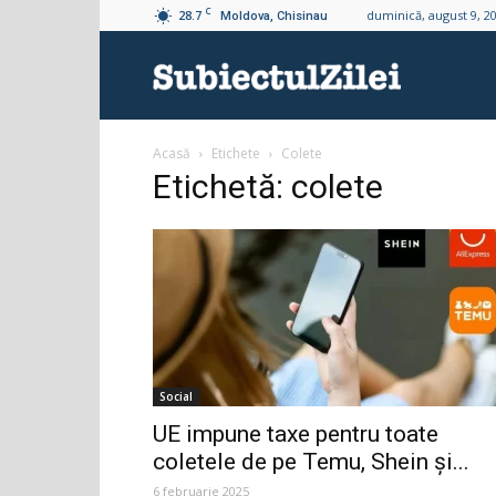
C
28.7
duminică, august 9, 2
Moldova, Chisinau
Subiectul
Acasă
Etichete
Colete
Zilei
Etichetă: colete
Social
UE impune taxe pentru toate
coletele de pe Temu, Shein și...
6 februarie 2025