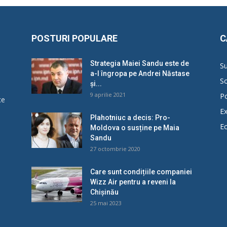
POSTURI POPULARE
C
Strategia Maiei Sandu este de
Su
a-l îngropa pe Andrei Năstase
So
și...
9 aprilie 2021
Po
ce
Ex
Plahotniuc a decis: Pro-
E
Moldova o susține pe Maia
u
Sandu
27 octombrie 2020
Care sunt condițiile companiei
Wizz Air pentru a reveni la
Chișinău
25 mai 2023