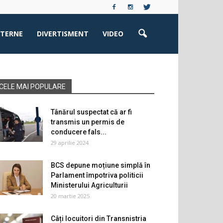
XTERNE
DIVERTISMENT
VIDEO
CELE MAI POPULARE
Tânărul suspectat că ar fi
transmis un permis de
conducere fals...
29 aprilie 2024
BCS depune moțiune simplă în
Parlament împotriva politicii
Ministerului Agriculturii
20 martie 2025
Câți locuitori din Transnistria