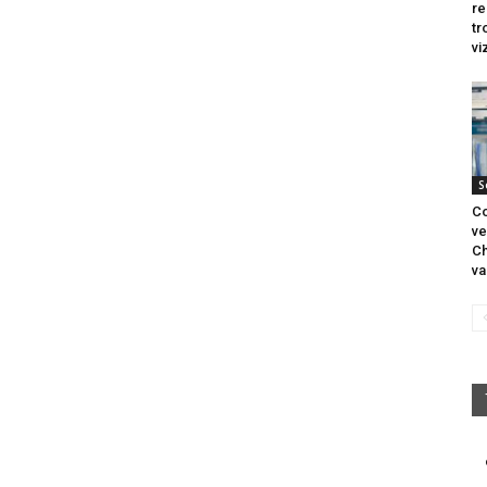
re
tr
vi
S
Co
ve
Ch
va