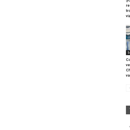
Șo
re
tr
vi
S
Co
ve
Ch
va