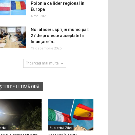
Polonia ca lider regional în
Europa
4 mai 2023
Noi afaceri, sprijin municipal:
27 de proiecte acceptate la
finanțare în...
19 decembrie 2025
Încărcați mai multe
ȘTIRI DE ULTIMĂ ORĂ
ocial
Subiectul Zilei