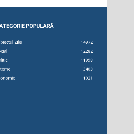
ATEGORIE POPULARĂ
biectul Zilei
14972
cial
12282
litic
11958
terne
3403
conomic
1021