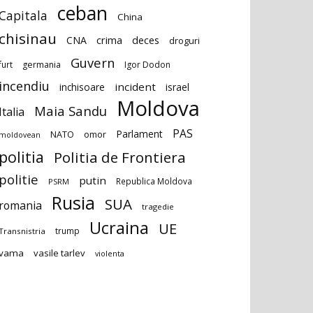
ceban
Capitala
China
chisinau
deces
CNA
crima
droguri
Guvern
furt
germania
Igor Dodon
incendiu
incident
inchisoare
israel
Moldova
Maia Sandu
Italia
PAS
Parlament
NATO
omor
moldovean
politia
Politia de Frontiera
politie
putin
Republica Moldova
PSRM
Rusia
SUA
romania
tragedie
Ucraina
UE
trump
Transnistria
vama
vasile tarlev
violenta