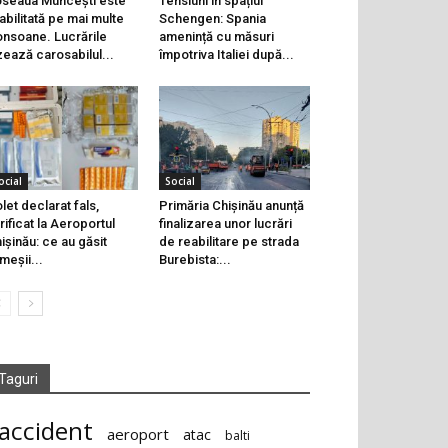
seaua Muncești este
Tensiuni în spațiul
abilitată pe mai multe
Schengen: Spania
onsoane. Lucrările
amenință cu măsuri
zează carosabilul...
împotriva Italiei după...
ocial
Social
let declarat fals,
Primăria Chișinău anunță
rificat la Aeroportul
finalizarea unor lucrări
ișinău: ce au găsit
de reabilitare pe strada
meșii...
Burebista:...
Taguri
accident
aeroport
atac
balti