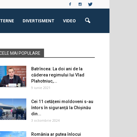
XTERNE
DIVERTISMENT
VIDEO
CELE MAI POPULARE
Batrîncea: La doi ani de la
căderea regimului lui Vlad
Plahotniuc,...
9 iunie 2021
Cei 11 cetățeni moldoveni s-au
întors în siguranță la Chișinău
din...
3 octombrie 2024
România ar putea înlocui