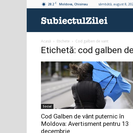
C
28.2
sâmbătă, august 8, 20
Moldova, Chisinau
Subiectul
Acasă
Etichete
Cod galben de vant
Zilei
Etichetă: cod galben d
Social
Cod Galben de vânt puternic în
Moldova: Avertisment pentru 13
decembrie