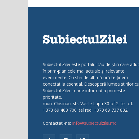
Subiectul Zilei este portalul tău de știri care adu
în prim-plan cele mai actuale și relevante
evenimente. Cu știri de ultimă oră te ținem
conectat la esențial. Descoperă lumea știrilor c
Subiectul Zilei - unde informația primește
prioritate.
mun. Chisinau. str. Vasile Lupu 30 of 2. tel. of.
+373 69 403 700. tel red. +373 69 737 802.
Contactați-ne:
info@subiectulzilei.md