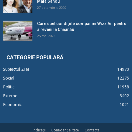
Maia Sandu
27 octombrie 2020
Care sunt condițiile companiei Wizz Air pentru
a reveni la Chișinău
25 mai 2023
CATEGORIE POPULARĂ
Subiectul Zilei
14970
Social
12275
Politic
11958
Externe
3402
Economic
1021
Indicații
Confidențialitate
Contacte