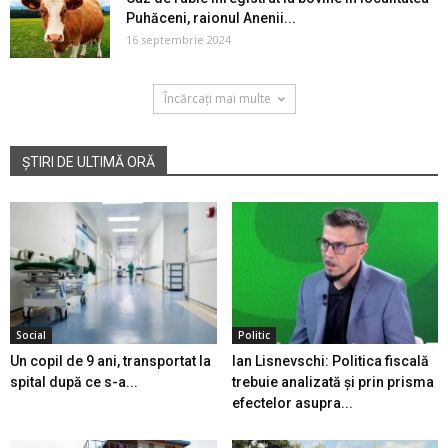
Puhăceni, raionul Anenii...
16 septembrie 2024
Încărcați mai multe
ȘTIRI DE ULTIMĂ ORĂ
Social
Politic
Un copil de 9 ani, transportat la
Ian Lisnevschi: Politica fiscală
spital după ce s-a...
trebuie analizată și prin prisma
efectelor asupra...