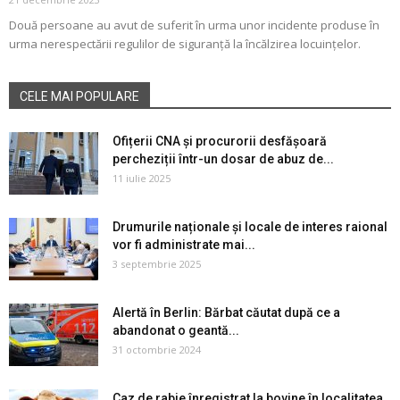
Două persoane au avut de suferit în urma unor incidente produse în
urma nerespectării regulilor de siguranță la încălzirea locuințelor.
CELE MAI POPULARE
Ofițerii CNA și procurorii desfășoară
percheziții într-un dosar de abuz de...
11 iulie 2025
Drumurile naționale și locale de interes raional
vor fi administrate mai...
3 septembrie 2025
Alertă în Berlin: Bărbat căutat după ce a
abandonat o geantă...
31 octombrie 2024
Caz de rabie înregistrat la bovine în localitatea