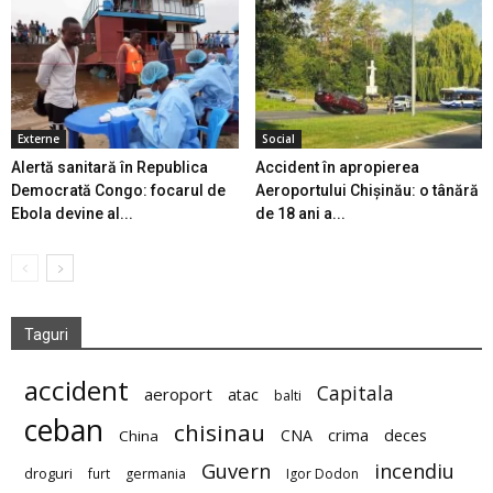
Externe
Social
Alertă sanitară în Republica
Accident în apropierea
Democrată Congo: focarul de
Aeroportului Chișinău: o tânără
Ebola devine al...
de 18 ani a...
Taguri
accident
Capitala
aeroport
atac
balti
ceban
chisinau
deces
CNA
crima
China
Guvern
incendiu
droguri
furt
germania
Igor Dodon