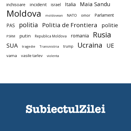
Maia Sandu
Italia
incident
inchisoare
israel
Moldova
Parlament
NATO
omor
moldovean
politia
Politia de Frontiera
politie
PAS
Rusia
romania
putin
Republica Moldova
PSRM
Ucraina
SUA
UE
trump
tragedie
Transnistria
vama
vasile tarlev
violenta