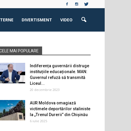
XTERNE
DIVERTISMENT
VIDEO
CELE MAI POPULARE
Indiferența guvernării distruge
instituțiile educaționale. MAN:
Guvernul refuză să transmită
Liceul...
20 decembrie 2023
AUR Moldova omagiază
victimele deportărilor staliniste
la „Trenul Durerii” din Chișinău
6 iulie 2025