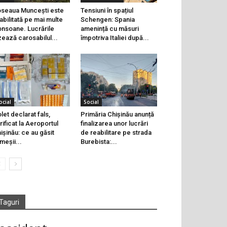
seaua Muncești este
Tensiuni în spațiul
abilitată pe mai multe
Schengen: Spania
onsoane. Lucrările
amenință cu măsuri
zează carosabilul...
împotriva Italiei după...
ocial
Social
let declarat fals,
Primăria Chișinău anunță
rificat la Aeroportul
finalizarea unor lucrări
ișinău: ce au găsit
de reabilitare pe strada
meșii...
Burebista:...
Taguri