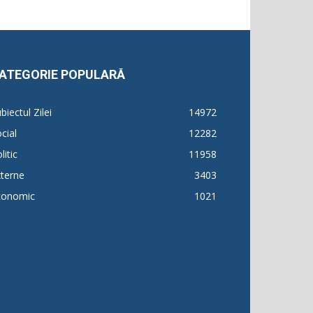
ATEGORIE POPULARĂ
biectul Zilei
14972
cial
12282
litic
11958
terne
3403
conomic
1021