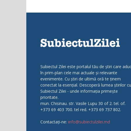
Subiectul Zilei este portalul tău de știri care adu
în prim-plan cele mai actuale și relevante
evenimente. Cu știri de ultimă oră te ținem
conectat la esențial. Descoperă lumea știrilor c
Subiectul Zilei - unde informația primește
prioritate.
mun. Chisinau. str. Vasile Lupu 30 of 2. tel. of.
+373 69 403 700. tel red. +373 69 737 802.
Contactați-ne:
info@subiectulzilei.md