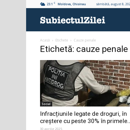
C
23.1
sâmbătă, august 8, 20
Moldova, Chisinau
Subiectul
Acasă
Etichete
Cauze penale
Zilei
Etichetă: cauze penale
Social
Infracțiunile legate de droguri, în
creștere cu peste 30% în primele..
30 aprilie 2025