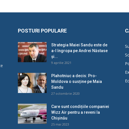
POSTURI POPULARE
C
Strategia Maiei Sandu este de
Su
a-l îngropa pe Andrei Năstase
So
și...
9 aprilie 2021
Po
ce
Ex
Plahotniuc a decis: Pro-
E
Moldova o susține pe Maia
u
Sandu
27 octombrie 2020
Care sunt condițiile companiei
Wizz Air pentru a reveni la
Chișinău
25 mai 2023