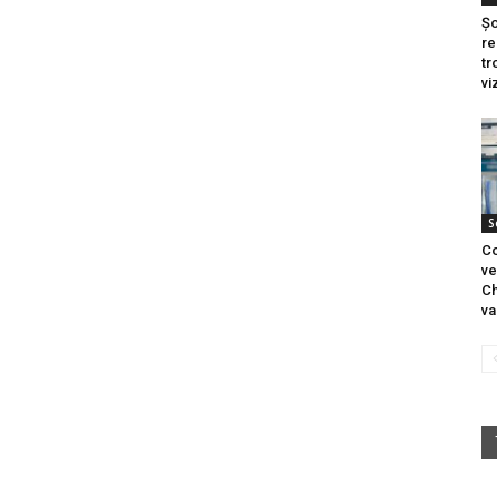
Șo
re
tr
vi
S
Co
ve
Ch
va