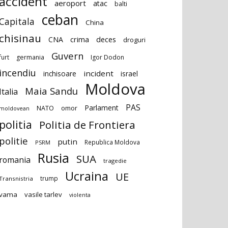
accident
aeroport
atac
balti
ceban
Capitala
China
chisinau
deces
CNA
crima
droguri
Guvern
furt
germania
Igor Dodon
incendiu
incident
inchisoare
israel
Moldova
Maia Sandu
Italia
PAS
Parlament
NATO
omor
moldovean
politia
Politia de Frontiera
politie
putin
Republica Moldova
PSRM
Rusia
SUA
romania
tragedie
Ucraina
UE
trump
Transnistria
vama
vasile tarlev
violenta