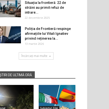
Situația la frontieră: 22 de
străini au primit refuz de
intrare...
22 decembrie 2025
Poliția de Frontieră respinge
afirmațiile lui Vitali Ignatiev
privind reținerea la...
13 martie 2026
Încărcați mai multe
ȘTIRI DE ULTIMĂ ORĂ
ocial
Subiectul Zilei