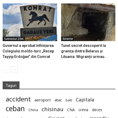
Subiectul Zilei
Externe
Guvernul a aprobat înființarea
Tunel secret descoperit la
Colegiului moldo-turc „Recep
granița dintre Belarus și
Tayyip Erdoğan” din Comrat
Lituania: Migranții urmau...
Taguri
accident
Capitala
aeroport
atac
balti
ceban
chisinau
deces
CNA
crima
China