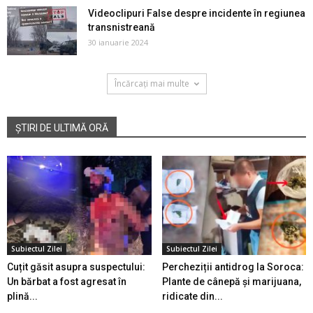
Videoclipuri False despre incidente în regiunea
transnistreană
30 ianuarie 2024
Încărcați mai multe
ȘTIRI DE ULTIMĂ ORĂ
Subiectul Zilei
Subiectul Zilei
Cuțit găsit asupra suspectului:
Percheziții antidrog la Soroca:
Un bărbat a fost agresat în
Plante de cânepă și marijuana,
plină...
ridicate din...