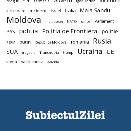
Guvern
incendiu
droguri
furt
germania
Igor Dodon
Maia Sandu
Italia
incident
inchisoare
israel
Moldova
Parlament
NATO
omor
moldovean
politia
Politia de Frontiera
politie
PAS
Rusia
romania
putin
Republica Moldova
PSRM
Ucraina
SUA
UE
trump
tragedie
Transnistria
vama
vasile tarlev
violenta