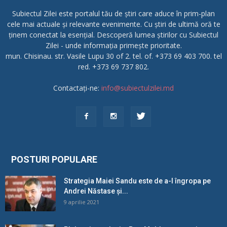
Subiectul Zilei este portalul tău de știri care aduce în prim-plan
cele mai actuale și relevante evenimente. Cu știri de ultimă oră te
ținem conectat la esențial. Descoperă lumea știrilor cu Subiectul
Zilei - unde informația primește prioritate.
mun. Chisinau. str. Vasile Lupu 30 of 2. tel. of. +373 69 403 700. tel
red. +373 69 737 802.
Contactați-ne:
info@subiectulzilei.md
POSTURI POPULARE
Strategia Maiei Sandu este de a-l îngropa pe
Andrei Năstase și...
9 aprilie 2021