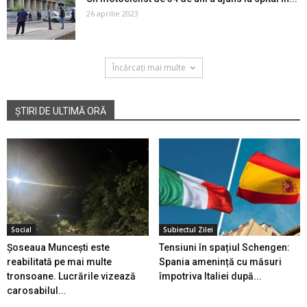
26 aprilie 2023
Încărcați mai multe
ȘTIRI DE ULTIMĂ ORĂ
Social
Subiectul Zilei
Șoseaua Muncești este
Tensiuni în spațiul Schengen:
reabilitată pe mai multe
Spania amenință cu măsuri
tronsoane. Lucrările vizează
împotriva Italiei după...
carosabilul...