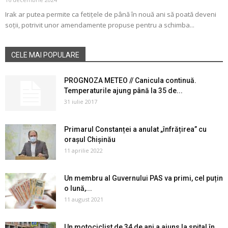
Irak ar putea permite ca fetițele de până în nouă ani să poată deveni
soții, potrivit unor amendamente propuse pentru a schimba...
CELE MAI POPULARE
PROGNOZA METEO // Canicula continuă.
Temperaturile ajung până la 35 de...
31 iulie 2017
Primarul Constanței a anulat „înfrățirea” cu
orașul Chișinău
11 aprilie 2022
Un membru al Guvernului PAS va primi, cel puțin
o lună,...
11 august 2021
Un motociclist de 34 de ani a ajuns la spital în...