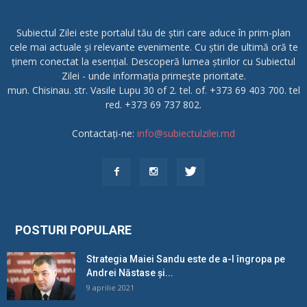
Subiectul Zilei este portalul tău de știri care aduce în prim-plan
cele mai actuale și relevante evenimente. Cu știri de ultimă oră te
ținem conectat la esențial. Descoperă lumea știrilor cu Subiectul
Zilei - unde informația primește prioritate.
mun. Chisinau. str. Vasile Lupu 30 of 2. tel. of. +373 69 403 700. tel
red. +373 69 737 802.
Contactați-ne:
info@subiectulzilei.md
POSTURI POPULARE
Strategia Maiei Sandu este de a-l îngropa pe
Andrei Năstase și...
9 aprilie 2021