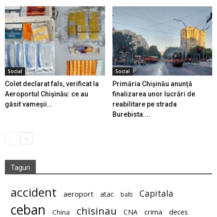
Social
Social
Colet declarat fals, verificat la
Primăria Chișinău anunță
Aeroportul Chișinău: ce au
finalizarea unor lucrări de
găsit vameșii...
reabilitare pe strada
Burebista:...
Taguri
accident
Capitala
aeroport
atac
balti
ceban
chisinau
deces
CNA
crima
China