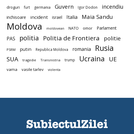
Guvern
incendiu
droguri
furt
germania
Igor Dodon
Maia Sandu
Italia
incident
inchisoare
israel
Moldova
Parlament
NATO
omor
moldovean
politia
Politia de Frontiera
politie
PAS
Rusia
romania
putin
Republica Moldova
PSRM
Ucraina
SUA
UE
trump
tragedie
Transnistria
vama
vasile tarlev
violenta