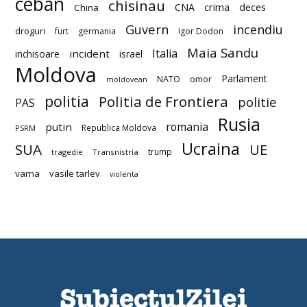
ceban
chisinau
deces
CNA
crima
China
Guvern
incendiu
droguri
furt
germania
Igor Dodon
Maia Sandu
Italia
incident
inchisoare
israel
Moldova
Parlament
NATO
omor
moldovean
politia
Politia de Frontiera
politie
PAS
Rusia
romania
putin
Republica Moldova
PSRM
Ucraina
SUA
UE
trump
tragedie
Transnistria
vama
vasile tarlev
violenta