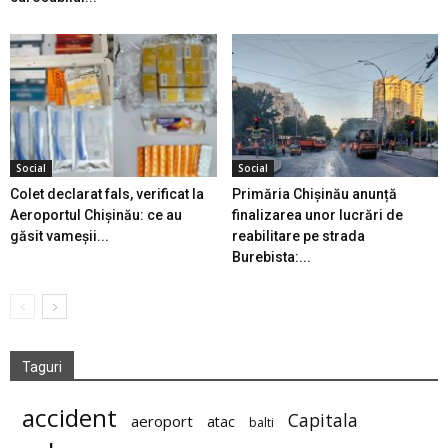
Social
Social
Colet declarat fals, verificat la
Primăria Chișinău anunță
Aeroportul Chișinău: ce au
finalizarea unor lucrări de
găsit vameșii...
reabilitare pe strada
Burebista:...
Taguri
accident
Capitala
aeroport
atac
balti