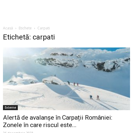
Acasă
Etichete
Carpati
Etichetă: carpati
Externe
Alertă de avalanșe în Carpații României:
Zonele în care riscul este...
26 decembrie 2023