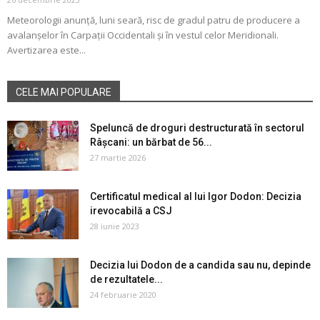
Meteorologii anunţă, luni seară, risc de gradul patru de producere a
avalanşelor în Carpaţii Occidentali şi în vestul celor Meridionali.
Avertizarea este...
CELE MAI POPULARE
Speluncă de droguri destructurată în sectorul
Râșcani: un bărbat de 56...
27 martie 2026
Certificatul medical al lui Igor Dodon: Decizia
irevocabilă a CSJ
28 iunie 2023
Decizia lui Dodon de a candida sau nu, depinde
de rezultatele...
24 februarie 2020