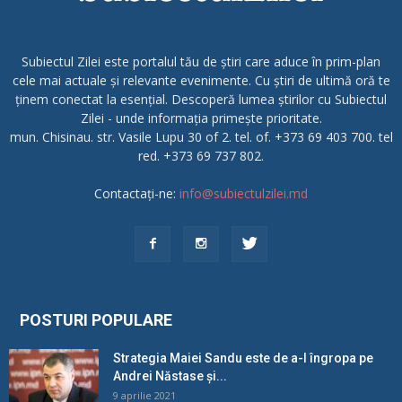
Subiectul Zilei este portalul tău de știri care aduce în prim-plan
cele mai actuale și relevante evenimente. Cu știri de ultimă oră te
ținem conectat la esențial. Descoperă lumea știrilor cu Subiectul
Zilei - unde informația primește prioritate.
mun. Chisinau. str. Vasile Lupu 30 of 2. tel. of. +373 69 403 700. tel
red. +373 69 737 802.
Contactați-ne:
info@subiectulzilei.md
POSTURI POPULARE
Strategia Maiei Sandu este de a-l îngropa pe
Andrei Năstase și...
9 aprilie 2021