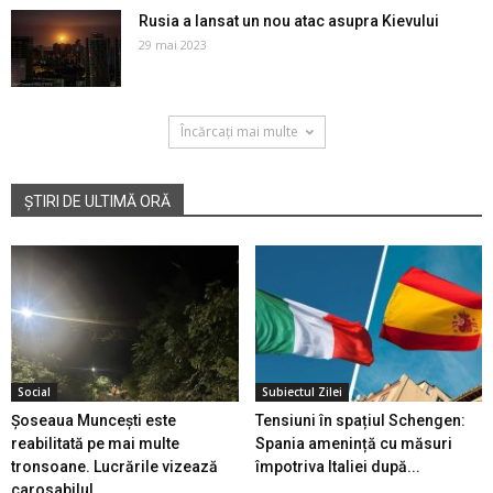
Rusia a lansat un nou atac asupra Kievului
29 mai 2023
Încărcați mai multe
ȘTIRI DE ULTIMĂ ORĂ
Social
Subiectul Zilei
Șoseaua Muncești este
Tensiuni în spațiul Schengen:
reabilitată pe mai multe
Spania amenință cu măsuri
tronsoane. Lucrările vizează
împotriva Italiei după...
carosabilul...