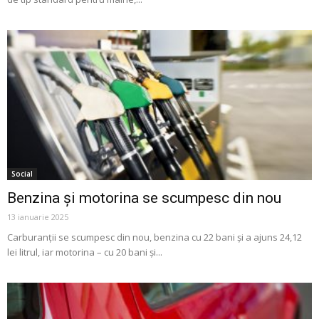
Social
Benzina și motorina se scumpesc din nou
13 ianuarie 2025
Carburanții se scumpesc din nou, benzina cu 22 bani și a ajuns 24,12
lei litrul, iar motorina – cu 20 bani și...