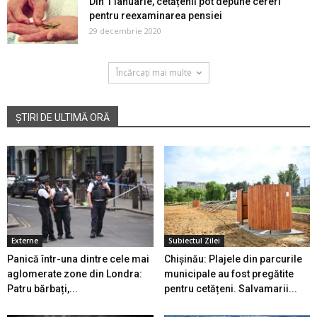
Din 1 ianuarie, cetățenii pot depune cereri
pentru reexaminarea pensiei
29 decembrie 2020
Încărcați mai multe
ȘTIRI DE ULTIMĂ ORĂ
Externe
Subiectul Zilei
Panică într-una dintre cele mai
Chișinău: Plajele din parcurile
aglomerate zone din Londra:
municipale au fost pregătite
Patru bărbați,...
pentru cetățeni. Salvamarii...