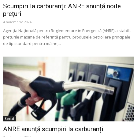
Scumpiri la carburanți: ANRE anunță noile
prețuri
4 noiembrie 2024
Agenția Națională pentru Reglementare în Energetică (ANRE) a stabilit
prețurile maxime de referință pentru produsele petroliere principale
de tip standard pentru mâine,...
Social
ANRE anunță scumpiri la carburanți