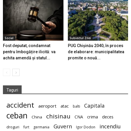
Social
Subiectul Zilei
Fost deputat, condamnat
PUG Chișinău 2040, în proces
pentru îmbogățire ilicită: va
de elaborare: municipalitatea
achita amendă și statul...
promite o nouă...
Taguri
accident
Capitala
aeroport
atac
balti
ceban
chisinau
deces
CNA
crima
China
Guvern
incendiu
droguri
furt
germania
Igor Dodon