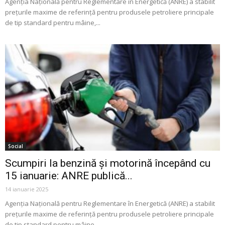
Agenția Națională pentru Reglementare în Energetică (ANRE) a stabilit
prețurile maxime de referință pentru produsele petroliere principale
de tip standard pentru mâine,...
Social
Scumpiri la benzină și motorină începând cu
15 ianuarie: ANRE publică...
14 ianuarie 2025
Agenția Națională pentru Reglementare în Energetică (ANRE) a stabilit
prețurile maxime de referință pentru produsele petroliere principale
de tip standard pentru mâine,...