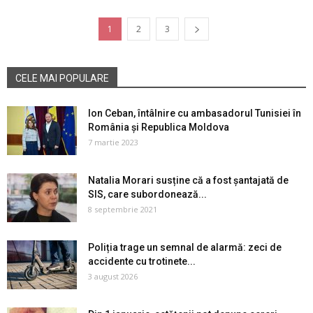
1
2
3
CELE MAI POPULARE
Ion Ceban, întâlnire cu ambasadorul Tunisiei în
România şi Republica Moldova
7 martie 2023
Natalia Morari susține că a fost șantajată de
SIS, care subordonează...
8 septembrie 2021
Poliția trage un semnal de alarmă: zeci de
accidente cu trotinete...
3 august 2026