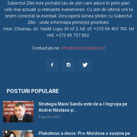
Subiectul Zilei este portalul tău de știri care aduce în prim-plan
cele mai actuale și relevante evenimente. Cu știri de ultimă oră te
ținem conectat la esențial. Descoperă lumea știrilor cu Subiectul
Zilei - unde informația primește prioritate.
mun. Chisinau. str. Vasile Lupu 30 of 2. tel. of. +373 69 403 700. tel
red. +373 69 737 802.
Contactați-ne:
info@subiectulzilei.md
POSTURI POPULARE
Strategia Maiei Sandu este de a-l îngropa pe
Andrei Năstase și...
9 aprilie 2021
Plahotniuc a decis: Pro-Moldova o susține pe