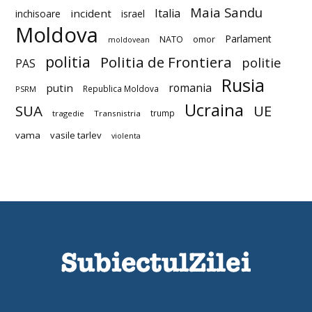
Maia Sandu
Italia
incident
inchisoare
israel
Moldova
Parlament
NATO
omor
moldovean
politia
Politia de Frontiera
politie
PAS
Rusia
romania
putin
Republica Moldova
PSRM
Ucraina
SUA
UE
trump
tragedie
Transnistria
vama
vasile tarlev
violenta