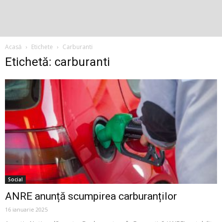
Acasă
Etichete
Carburanti
Etichetă: carburanti
Social
ANRE anunță scumpirea carburanților
16 ianuarie 2025