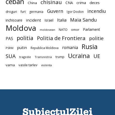
ceban
chisinau
deces
CNA
crima
China
Guvern
incendiu
droguri
furt
germania
Igor Dodon
Maia Sandu
Italia
incident
inchisoare
israel
Moldova
Parlament
NATO
omor
moldovean
politia
Politia de Frontiera
politie
PAS
Rusia
romania
putin
Republica Moldova
PSRM
Ucraina
SUA
UE
trump
tragedie
Transnistria
vama
vasile tarlev
violenta