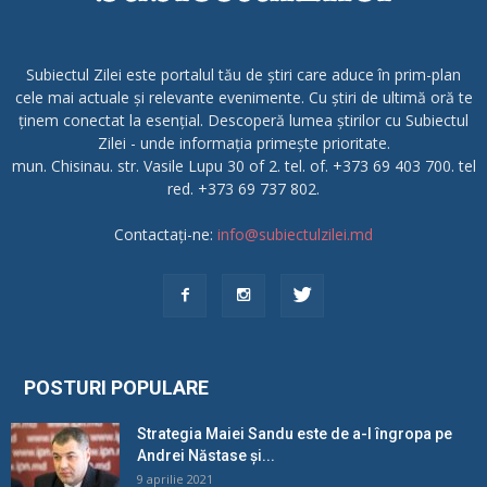
Subiectul Zilei este portalul tău de știri care aduce în prim-plan
cele mai actuale și relevante evenimente. Cu știri de ultimă oră te
ținem conectat la esențial. Descoperă lumea știrilor cu Subiectul
Zilei - unde informația primește prioritate.
mun. Chisinau. str. Vasile Lupu 30 of 2. tel. of. +373 69 403 700. tel
red. +373 69 737 802.
Contactați-ne:
info@subiectulzilei.md
POSTURI POPULARE
Strategia Maiei Sandu este de a-l îngropa pe
Andrei Năstase și...
9 aprilie 2021