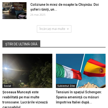
Coliziune în miez de noapte la Chișinău: Doi
șoferi răniți, un...
26 mai 2025
Încărcați mai multe
ȘTIRI DE ULTIMĂ ORĂ
Social
Subiectul Zilei
Șoseaua Muncești este
Tensiuni în spațiul Schengen:
reabilitată pe mai multe
Spania amenință cu măsuri
tronsoane. Lucrările vizează
împotriva Italiei după...
carosabilul...