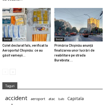
Social
Social
Colet declarat fals, verificat la
Primăria Chișinău anunță
Aeroportul Chișinău: ce au
finalizarea unor lucrări de
găsit vameșii...
reabilitare pe strada
Burebista:...
Taguri
accident
Capitala
aeroport
atac
balti