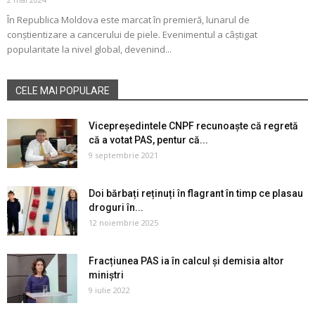
În Republica Moldova este marcat în premieră, lunarul de
conștientizare a cancerului de piele. Evenimentul a câștigat
popularitate la nivel global, devenind...
CELE MAI POPULARE
Vicepreședintele CNPF recunoaște că regretă
că a votat PAS, pentur că...
9 septembrie 2021
Doi bărbați reținuți în flagrant în timp ce plasau
droguri în...
12 noiembrie 2025
Fracțiunea PAS ia în calcul și demisia altor
miniștri
9 iulie 2022