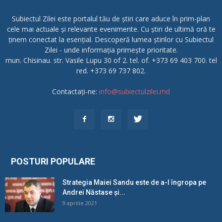
Subiectul Zilei este portalul tău de știri care aduce în prim-plan
cele mai actuale și relevante evenimente. Cu știri de ultimă oră te
ținem conectat la esențial. Descoperă lumea știrilor cu Subiectul
Zilei - unde informația primește prioritate.
mun. Chisinau. str. Vasile Lupu 30 of 2. tel. of. +373 69 403 700. tel
red. +373 69 737 802.
Contactați-ne:
info@subiectulzilei.md
POSTURI POPULARE
Strategia Maiei Sandu este de a-l îngropa pe
Andrei Năstase și...
9 aprilie 2021