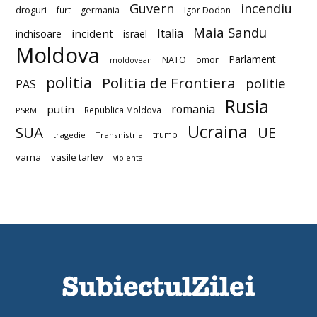
Guvern
incendiu
droguri
furt
germania
Igor Dodon
Maia Sandu
Italia
incident
inchisoare
israel
Moldova
Parlament
NATO
omor
moldovean
politia
Politia de Frontiera
politie
PAS
Rusia
romania
putin
Republica Moldova
PSRM
Ucraina
SUA
UE
trump
tragedie
Transnistria
vama
vasile tarlev
violenta