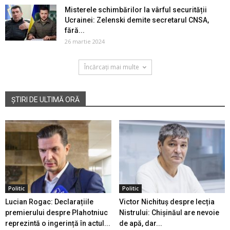
Misterele schimbărilor la vârful securității
Ucrainei: Zelenski demite secretarul CNSA,
fără...
26 martie 2024
Încărcați mai multe
ȘTIRI DE ULTIMĂ ORĂ
Politic
Politic
Lucian Rogac: Declarațiile
Victor Nichituș despre lecția
premierului despre Plahotniuc
Nistrului: Chișinăul are nevoie
reprezintă o ingerință în actul...
de apă, dar...