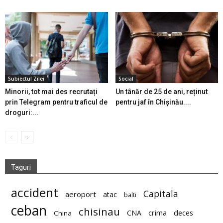
Subiectul Zilei
Social
Minorii, tot mai des recrutați
Un tânăr de 25 de ani, reținut
prin Telegram pentru traficul de
pentru jaf în Chișinău....
droguri:...
Taguri
accident
Capitala
aeroport
atac
balti
ceban
chisinau
deces
CNA
crima
China