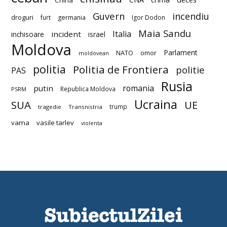
Guvern
incendiu
droguri
furt
germania
Igor Dodon
Maia Sandu
Italia
incident
inchisoare
israel
Moldova
Parlament
NATO
omor
moldovean
politia
Politia de Frontiera
politie
PAS
Rusia
romania
putin
Republica Moldova
PSRM
Ucraina
SUA
UE
trump
tragedie
Transnistria
vama
vasile tarlev
violenta