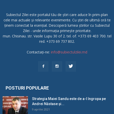
Subiectul Zilei este portalul tău de știri care aduce în prim-plan
cele mai actuale și relevante evenimente. Cu știri de ultimă oră te
ținem conectat la esențial. Descoperă lumea știrilor cu Subiectul
Zilei - unde informația primește prioritate.
mun. Chisinau. str. Vasile Lupu 30 of 2. tel. of. +373 69 403 700. tel
red. +373 69 737 802.
Contactați-ne:
info@subiectulzilei.md
POSTURI POPULARE
Strategia Maiei Sandu este de a-l îngropa pe
Andrei Năstase și...
9 aprilie 2021