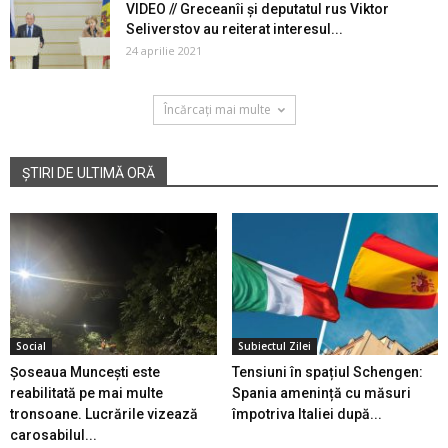
VIDEO // Greceanîi și deputatul rus Viktor
Seliverstov au reiterat interesul...
24 aprilie 2021
Încărcați mai multe
ȘTIRI DE ULTIMĂ ORĂ
Social
Subiectul Zilei
Șoseaua Muncești este
Tensiuni în spațiul Schengen:
reabilitată pe mai multe
Spania amenință cu măsuri
tronsoane. Lucrările vizează
împotriva Italiei după...
carosabilul...