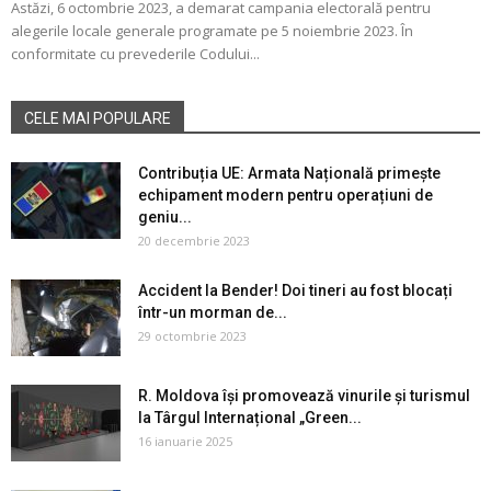
Astăzi, 6 octombrie 2023, a demarat campania electorală pentru
alegerile locale generale programate pe 5 noiembrie 2023. În
conformitate cu prevederile Codului...
CELE MAI POPULARE
Contribuția UE: Armata Națională primește
echipament modern pentru operațiuni de
geniu...
20 decembrie 2023
Accident la Bender! Doi tineri au fost blocați
într-un morman de...
29 octombrie 2023
R. Moldova își promovează vinurile și turismul
la Târgul Internațional „Green...
16 ianuarie 2025