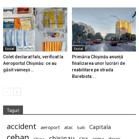
Social
Social
Colet declarat fals, verificat la
Primăria Chișinău anunță
Aeroportul Chișinău: ce au
finalizarea unor lucrări de
găsit vameșii...
reabilitare pe strada
Burebista:...
Taguri
accident
Capitala
aeroport
atac
balti
ceban
chisinau
deces
CNA
crima
China