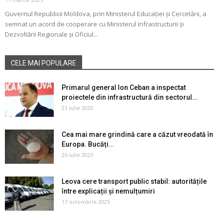
Guvernul Republicii Moldova, prin Ministerul Educației și Cercetării, a
semnat un acord de cooperare cu Ministerul Infrastructurii și
Dezvoltării Regionale și Oficiul...
CELE MAI POPULARE
Primarul general Ion Ceban a inspectat
proiectele din infrastructură din sectorul...
21 iulie 2020
Cea mai mare grindină care a căzut vreodată în
Europa. Bucăți...
26 iulie 2023
Leova cere transport public stabil: autoritățile
între explicații și nemulțumiri
17 octombrie 2025