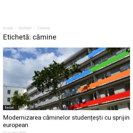
Acasă
Etichete
Cămine
Etichetă: cămine
Social
Modernizarea căminelor studențești cu sprijin
european
11 martie 2025