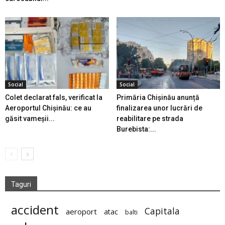
Social
Social
Colet declarat fals, verificat la
Primăria Chișinău anunță
Aeroportul Chișinău: ce au
finalizarea unor lucrări de
găsit vameșii...
reabilitare pe strada
Burebista:...
Taguri
accident
Capitala
aeroport
atac
balti