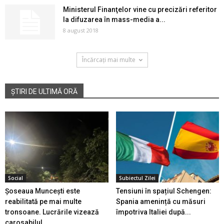
Ministerul Finanţelor vine сu precizări referitor
la difuzarea în mass-media a...
8 august 2018
Încărcați mai multe
ȘTIRI DE ULTIMĂ ORĂ
Social
Subiectul Zilei
Șoseaua Muncești este
Tensiuni în spațiul Schengen:
reabilitată pe mai multe
Spania amenință cu măsuri
tronsoane. Lucrările vizează
împotriva Italiei după...
carosabilul...