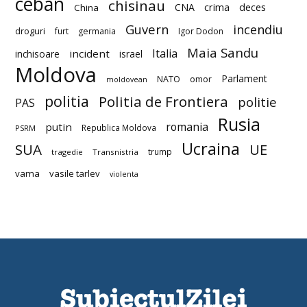
ceban
chisinau
deces
CNA
crima
China
Guvern
incendiu
droguri
furt
germania
Igor Dodon
Maia Sandu
Italia
incident
inchisoare
israel
Moldova
Parlament
NATO
omor
moldovean
politia
Politia de Frontiera
politie
PAS
Rusia
romania
putin
Republica Moldova
PSRM
Ucraina
SUA
UE
trump
tragedie
Transnistria
vama
vasile tarlev
violenta