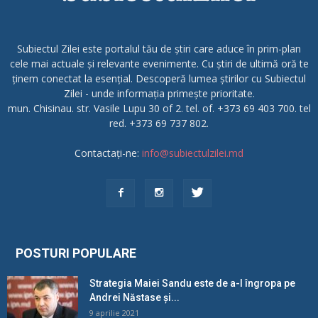
Subiectul Zilei este portalul tău de știri care aduce în prim-plan
cele mai actuale și relevante evenimente. Cu știri de ultimă oră te
ținem conectat la esențial. Descoperă lumea știrilor cu Subiectul
Zilei - unde informația primește prioritate.
mun. Chisinau. str. Vasile Lupu 30 of 2. tel. of. +373 69 403 700. tel
red. +373 69 737 802.
Contactați-ne:
info@subiectulzilei.md
POSTURI POPULARE
Strategia Maiei Sandu este de a-l îngropa pe
Andrei Năstase și...
9 aprilie 2021