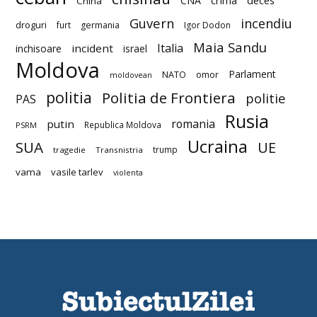
CNA
crima
China
Guvern
incendiu
droguri
furt
germania
Igor Dodon
Maia Sandu
Italia
incident
inchisoare
israel
Moldova
Parlament
NATO
omor
moldovean
politia
Politia de Frontiera
politie
PAS
Rusia
romania
putin
Republica Moldova
PSRM
Ucraina
SUA
UE
trump
tragedie
Transnistria
vama
vasile tarlev
violenta