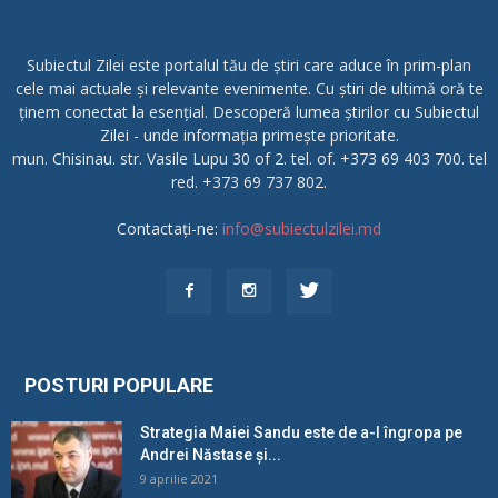
Subiectul Zilei este portalul tău de știri care aduce în prim-plan
cele mai actuale și relevante evenimente. Cu știri de ultimă oră te
ținem conectat la esențial. Descoperă lumea știrilor cu Subiectul
Zilei - unde informația primește prioritate.
mun. Chisinau. str. Vasile Lupu 30 of 2. tel. of. +373 69 403 700. tel
red. +373 69 737 802.
Contactați-ne:
info@subiectulzilei.md
POSTURI POPULARE
Strategia Maiei Sandu este de a-l îngropa pe
Andrei Năstase și...
9 aprilie 2021