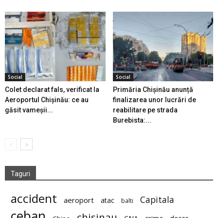
Social
Social
Colet declarat fals, verificat la
Primăria Chișinău anunță
Aeroportul Chișinău: ce au
finalizarea unor lucrări de
găsit vameșii...
reabilitare pe strada
Burebista:...
Taguri
accident
Capitala
aeroport
atac
balti
ceban
chisinau
deces