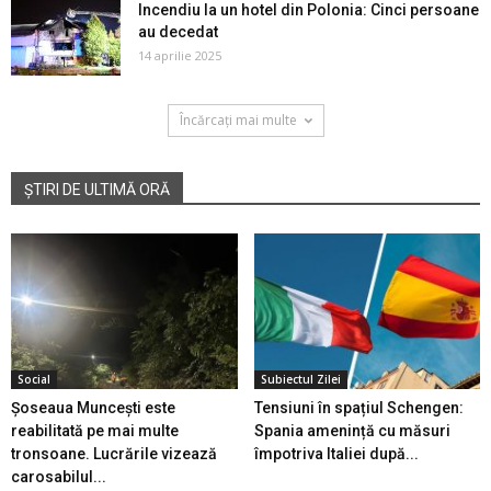
Incendiu la un hotel din Polonia: Cinci persoane
au decedat
14 aprilie 2025
Încărcați mai multe
ȘTIRI DE ULTIMĂ ORĂ
Social
Subiectul Zilei
Șoseaua Muncești este
Tensiuni în spațiul Schengen:
reabilitată pe mai multe
Spania amenință cu măsuri
tronsoane. Lucrările vizează
împotriva Italiei după...
carosabilul...