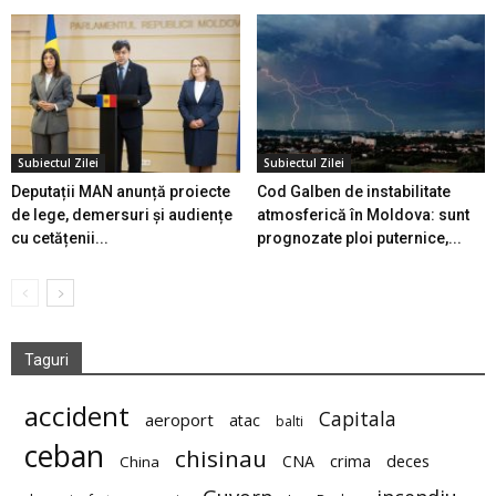
Subiectul Zilei
Subiectul Zilei
Deputații MAN anunță proiecte
Cod Galben de instabilitate
de lege, demersuri și audiențe
atmosferică în Moldova: sunt
cu cetățenii...
prognozate ploi puternice,...
Taguri
accident
Capitala
aeroport
atac
balti
ceban
chisinau
deces
CNA
crima
China