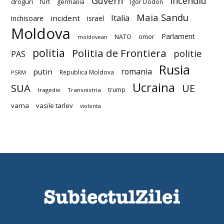
Guvern
incendiu
droguri
furt
germania
Igor Dodon
Maia Sandu
Italia
incident
inchisoare
israel
Moldova
Parlament
NATO
omor
moldovean
politia
Politia de Frontiera
politie
PAS
Rusia
romania
putin
Republica Moldova
PSRM
Ucraina
SUA
UE
trump
tragedie
Transnistria
vama
vasile tarlev
violenta