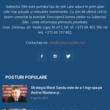
Subiectul Zilei este portalul tău de știri care aduce în prim-plan
cele mai actuale și relevante evenimente. Cu știri de ultimă oră te
ținem conectat la esențial. Descoperă lumea știrilor cu Subiectul
Zilei - unde informația primește prioritate.
mun. Chisinau. str. Vasile Lupu 30 of 2. tel. of. +373 69 403 700. tel
red. +373 69 737 802.
Contactați-ne:
info@subiectulzilei.md
POSTURI POPULARE
Strategia Maiei Sandu este de a-l îngropa pe
Andrei Năstase și...
9 aprilie 2021