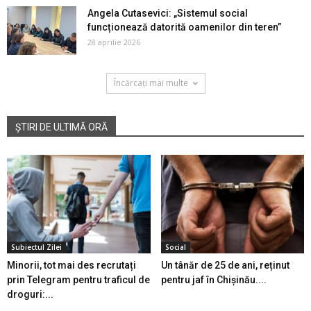
Angela Cutasevici: „Sistemul social
funcționează datorită oamenilor din teren”
28 aprilie 2026
Încărcați mai multe
ȘTIRI DE ULTIMĂ ORĂ
Subiectul Zilei
Social
Minorii, tot mai des recrutați
Un tânăr de 25 de ani, reținut
prin Telegram pentru traficul de
pentru jaf în Chișinău....
droguri:...