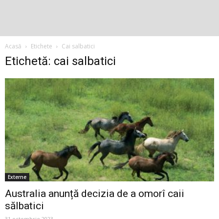
Acasă
Etichete
Cai salbatici
Etichetă: cai salbatici
Externe
Australia anunță decizia de a omorî caii
sălbatici
31 octombrie 2023