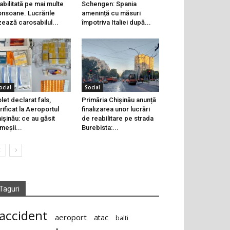
abilitată pe mai multe
Schengen: Spania
onsoane. Lucrările
amenință cu măsuri
zează carosabilul...
împotriva Italiei după...
ocial
Social
let declarat fals,
Primăria Chișinău anunță
rificat la Aeroportul
finalizarea unor lucrări
ișinău: ce au găsit
de reabilitare pe strada
meșii...
Burebista:...
Taguri
accident
aeroport
atac
balti