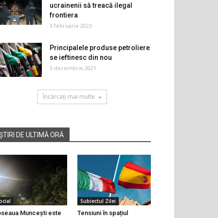
ucrainenii să treacă ilegal
frontiera
3 februarie 2023
Principalele produse petroliere
se ieftinesc din nou
3 decembrie 2021
Încărcați mai multe
ȘTIRI DE ULTIMĂ ORĂ
ocial
Subiectul Zilei
seaua Muncești este
Tensiuni în spațiul