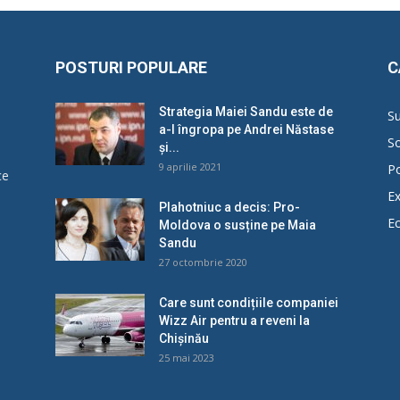
POSTURI POPULARE
C
Strategia Maiei Sandu este de
Su
a-l îngropa pe Andrei Năstase
So
și...
9 aprilie 2021
Po
ce
Ex
Plahotniuc a decis: Pro-
E
Moldova o susține pe Maia
u
Sandu
27 octombrie 2020
Care sunt condițiile companiei
Wizz Air pentru a reveni la
Chișinău
25 mai 2023