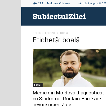
C
28.2
sâmbătă, august 8, 20
Moldova, Chisinau
Subiectul
Acasă
Etichete
Boală
Zilei
Etichetă: boală
Social
Medic din Moldova diagnosticat
cu Sindromul Guillain-Barré are
nevoie urgentă de...