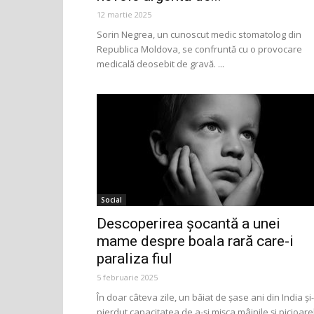
12 martie 2025
Sorin Negrea, un cunoscut medic stomatolog din
Republica Moldova, se confruntă cu o provocare
medicală deosebit de gravă. ...
Social
Descoperirea șocantă a unei
mame despre boala rară care-i
paraliza fiul
5 februarie 2025
În doar câteva zile, un băiat de șase ani din India și
pierdut capacitatea de a-și mișca mâinile și picioare