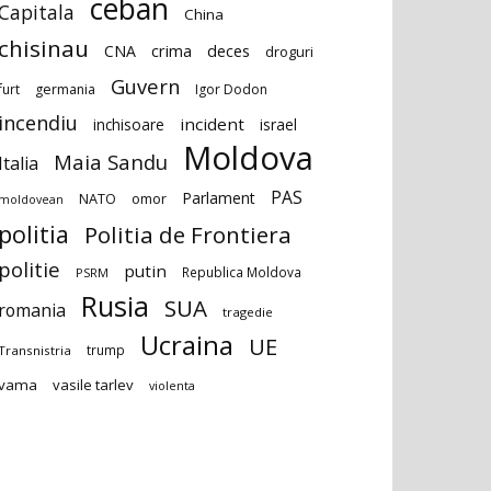
ceban
Capitala
China
chisinau
deces
CNA
crima
droguri
Guvern
furt
germania
Igor Dodon
incendiu
incident
inchisoare
israel
Moldova
Maia Sandu
Italia
PAS
Parlament
NATO
omor
moldovean
politia
Politia de Frontiera
politie
putin
Republica Moldova
PSRM
Rusia
SUA
romania
tragedie
Ucraina
UE
trump
Transnistria
vama
vasile tarlev
violenta