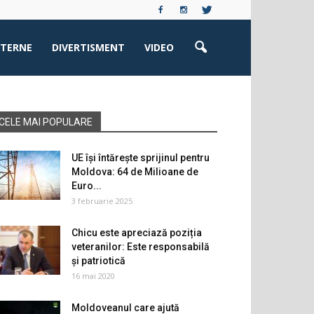
XTERNE
DIVERTISMENT
VIDEO
CELE MAI POPULARE
UE își întărește sprijinul pentru
Moldova: 64 de Milioane de
Euro...
3 februarie 2025
Chicu este apreciază poziția
veteranilor: Este responsabilă
și patriotică
16 mai 2020
Moldoveanul care ajută