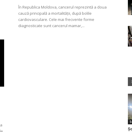
În Republica Moldova, cancerul reprezintă a doua
cauză principală a mortalității, după bolile
cardiovasculare. Cele mai frecvente forme
diagnosticate sunt cancerul mamar,...
S
-a
Șo
le,