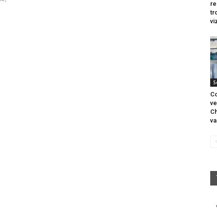
re
tr
vi
S
Co
ve
Ch
va