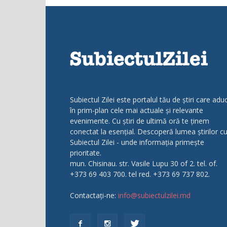
Subiectul Zilei este portalul tău de știri care adu
în prim-plan cele mai actuale și relevante
evenimente. Cu știri de ultimă oră te ținem
conectat la esențial. Descoperă lumea știrilor c
Subiectul Zilei - unde informația primește
prioritate.
mun. Chisinau. str. Vasile Lupu 30 of 2. tel. of.
+373 69 403 700. tel red. +373 69 737 802.
Contactați-ne:
info@subiectulzilei.md