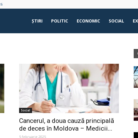
26
ŞTIRI
POLITIC
ECONOMIC
SOCIAL
E
Social
Cancerul, a doua cauză principală
de deces în Moldova – Medicii...
5 februarie 2025