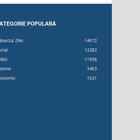
ATEGORIE POPULARĂ
biectul Zilei
14972
cial
12282
litic
11958
terne
3403
conomic
1021