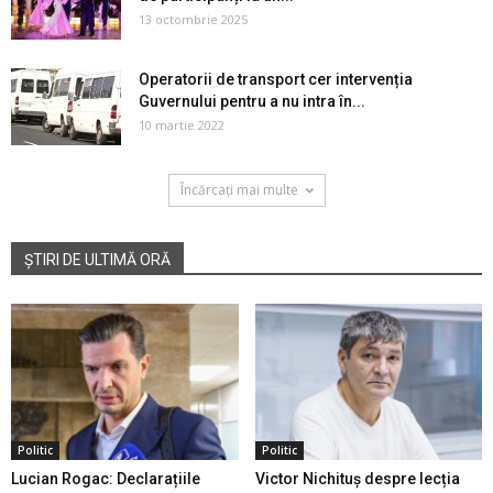
13 octombrie 2025
Operatorii de transport cer intervenția
Guvernului pentru a nu intra în...
10 martie 2022
Încărcați mai multe
ȘTIRI DE ULTIMĂ ORĂ
Politic
Politic
Lucian Rogac: Declarațiile
Victor Nichituș despre lecția