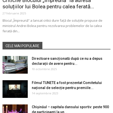
Criticile Blocului „Împreună” la adresa
soluțiilor lui Bolea pentru calea ferată...
27 februarie 2025
Blocul „Împreună” a lansat critici dure față de soluțiile propuse de
ministrul Andrei Bolea pentru rezolvarea problemelor de la calea
ferată din...
CELE MAI POPULARE
Directoare sancționată după ce nu a depus
declarații de avere pentru...
10 octombrie 2025
Filmul TUNETE a fost prezentat Comitetului
național de selecție pentru premiile...
14 septembrie 2023
Chișinăul – capitala dansului sportiv: peste 900
de participanți la un...