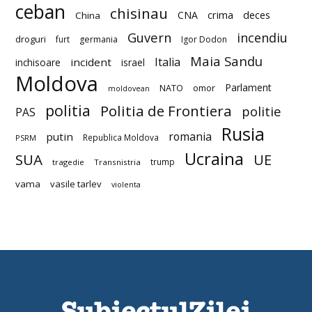
ceban
chisinau
deces
CNA
crima
China
Guvern
incendiu
droguri
furt
germania
Igor Dodon
Maia Sandu
Italia
incident
inchisoare
israel
Moldova
Parlament
NATO
omor
moldovean
politia
Politia de Frontiera
politie
PAS
Rusia
romania
putin
Republica Moldova
PSRM
Ucraina
SUA
UE
trump
tragedie
Transnistria
vama
vasile tarlev
violenta