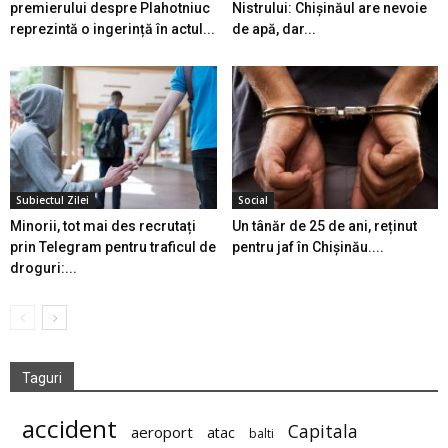
premierului despre Plahotniuc
Nistrului: Chișinăul are nevoie
reprezintă o ingerință în actul...
de apă, dar...
Subiectul Zilei
Social
Minorii, tot mai des recrutați
Un tânăr de 25 de ani, reținut
prin Telegram pentru traficul de
pentru jaf în Chișinău....
droguri:...
Taguri
accident
Capitala
aeroport
atac
balti