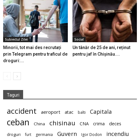
Subiectul Zilei
Social
Minorii, tot mai des recrutați
Un tânăr de 25 de ani, reținut
prin Telegram pentru traficul de
pentru jaf în Chișinău....
droguri:...
Taguri
accident
Capitala
aeroport
atac
balti
ceban
chisinau
deces
CNA
crima
China
Guvern
incendiu
droguri
furt
germania
Igor Dodon