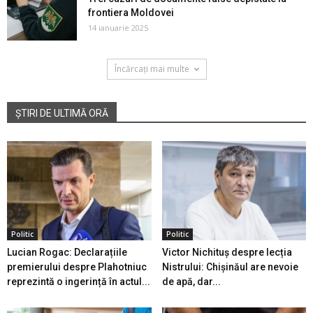
frontiera Moldovei
14 ianuarie 2025
Încărcați mai multe
ȘTIRI DE ULTIMĂ ORĂ
Politic
Politic
Lucian Rogac: Declarațiile
Victor Nichituș despre lecția
premierului despre Plahotniuc
Nistrului: Chișinăul are nevoie
reprezintă o ingerință în actul...
de apă, dar...