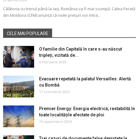
Călătoria cu trenul până la Iași, România va fi mai scumpă. Calea Ferată
din Moldova (CFM) anunță că noile prețuri vor intra...
CELE MAI POPULARE
O familie din Capitală în care s-au născut
tripleți, vizitată de...
6 februarie 2020
Evacuare repetată la palatul Versailles: Alertă
cu Bombă
17 octombrie 2023
Premier Energy: Energia electrică, restabilită în
toate localitățile afectate de ploi
15 septembrie 2024
Trei cazuri de documente false depistate la