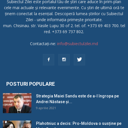
Subiectul Zilei este portalul tău de știri care aduce în prim-plan
cele mai actuale și relevante evenimente. Cu știri de ultimă oră te
ținem conectat la esențial. Descoperă lumea știrilor cu Subiectul
Zilei - unde informația primește prioritate.
mun. Chisinau. str. Vasile Lupu 30 of 2. tel. of. +373 69 403 700. tel
red. +373 69 737 802.
Contactați-ne:
info@subiectulzilei.md
POSTURI POPULARE
Strategia Maiei Sandu este de a-l îngropa pe
Andrei Năstase și...
9 aprilie 2021
Plahotniuc a decis: Pro-Moldova o susține pe