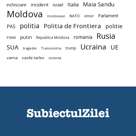
Maia Sandu
Italia
incident
inchisoare
israel
Moldova
Parlament
NATO
omor
moldovean
politia
Politia de Frontiera
politie
PAS
Rusia
romania
putin
Republica Moldova
PSRM
Ucraina
SUA
UE
trump
tragedie
Transnistria
vama
vasile tarlev
violenta