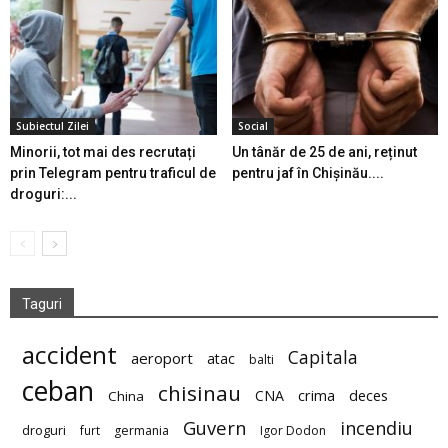
Subiectul Zilei
Social
Minorii, tot mai des recrutați
Un tânăr de 25 de ani, reținut
prin Telegram pentru traficul de
pentru jaf în Chișinău....
droguri:...
Taguri
accident
Capitala
aeroport
atac
balti
ceban
chisinau
deces
CNA
crima
China
Guvern
incendiu
droguri
furt
germania
Igor Dodon