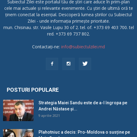
Subiectul Zilei este portalul tău de știri care aduce în prim-plan
cele mai actuale și relevante evenimente. Cu știri de ultimă oră te
ținem conectat la esențial. Descoperă lumea știrilor cu Subiectul
Zilei - unde informația primește prioritate.
mun. Chisinau. str. Vasile Lupu 30 of 2. tel. of. +373 69 403 700. tel
red. +373 69 737 802.
Contactați-ne:
info@subiectulzilei.md
POSTURI POPULARE
Strategia Maiei Sandu este de a-l îngropa pe
Andrei Năstase și...
9 aprilie 2021
Plahotniuc a decis: Pro-Moldova o susține pe