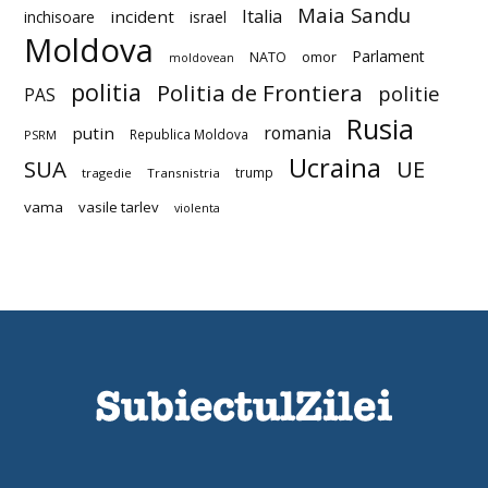
Maia Sandu
Italia
incident
inchisoare
israel
Moldova
Parlament
NATO
omor
moldovean
politia
Politia de Frontiera
politie
PAS
Rusia
romania
putin
Republica Moldova
PSRM
Ucraina
SUA
UE
trump
tragedie
Transnistria
vama
vasile tarlev
violenta