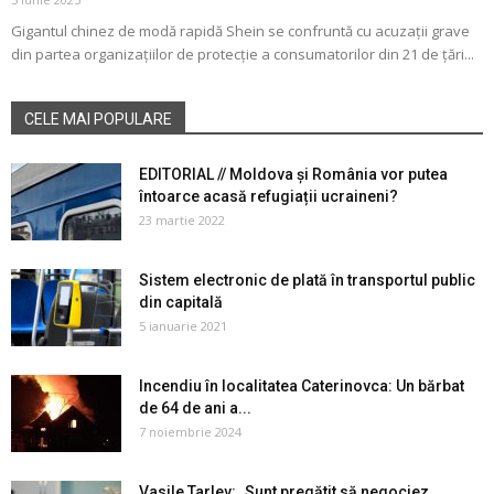
Gigantul chinez de modă rapidă Shein se confruntă cu acuzații grave
din partea organizațiilor de protecție a consumatorilor din 21 de țări...
CELE MAI POPULARE
EDITORIAL // Moldova și România vor putea
întoarce acasă refugiații ucraineni?
23 martie 2022
Sistem electronic de plată în transportul public
din capitală
5 ianuarie 2021
Incendiu în localitatea Caterinovca: Un bărbat
de 64 de ani a...
7 noiembrie 2024
Vasile Tarlev: „Sunt pregătit să negociez