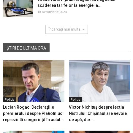
scăderea tarifelor la energie la...
10 octombrie 2024
Încărcați mai multe
ȘTIRI DE ULTIMĂ ORĂ
Politic
Politic
Lucian Rogac: Declarațiile
Victor Nichituș despre lecția
premierului despre Plahotniuc
Nistrului: Chișinăul are nevoie
reprezintă o ingerință în actul...
de apă, dar...