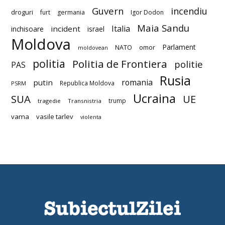
Guvern
incendiu
droguri
furt
germania
Igor Dodon
Maia Sandu
Italia
incident
inchisoare
israel
Moldova
Parlament
NATO
omor
moldovean
politia
Politia de Frontiera
politie
PAS
Rusia
romania
putin
Republica Moldova
PSRM
Ucraina
SUA
UE
trump
tragedie
Transnistria
vama
vasile tarlev
violenta