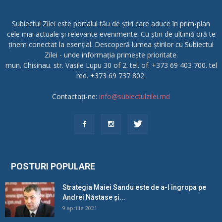
Subiectul Zilei este portalul tău de știri care aduce în prim-plan
cele mai actuale și relevante evenimente. Cu știri de ultimă oră te
ținem conectat la esențial. Descoperă lumea știrilor cu Subiectul
Zilei - unde informația primește prioritate.
mun. Chisinau. str. Vasile Lupu 30 of 2. tel. of. +373 69 403 700. tel
red. +373 69 737 802.
Contactați-ne:
info@subiectulzilei.md
POSTURI POPULARE
Strategia Maiei Sandu este de a-l îngropa pe
Andrei Năstase și...
9 aprilie 2021