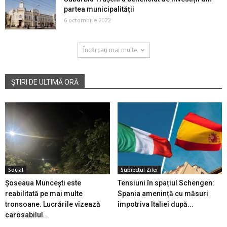
partea municipalității
6 octombrie 2022
Încărcați mai multe
ȘTIRI DE ULTIMĂ ORĂ
Social
Subiectul Zilei
Șoseaua Muncești este
Tensiuni în spațiul Schengen:
reabilitată pe mai multe
Spania amenință cu măsuri
tronsoane. Lucrările vizează
împotriva Italiei după...
carosabilul...