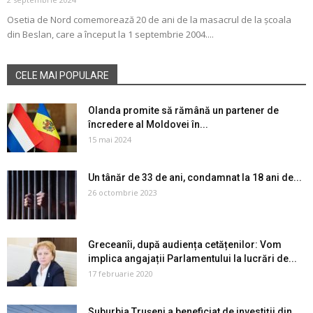
Osetia de Nord comemorează 20 de ani de la masacrul de la școala
din Beslan, care a început la 1 septembrie 2004....
CELE MAI POPULARE
Olanda promite să rămână un partener de
încredere al Moldovei în...
15 mai 2024
Un tânăr de 33 de ani, condamnat la 18 ani de...
26 octombrie 2023
Greceanîi, după audiența cetățenilor: Vom
implica angajații Parlamentului la lucrări de...
17 februarie 2020
Suburbia Trușeni a beneficiat de investiții din