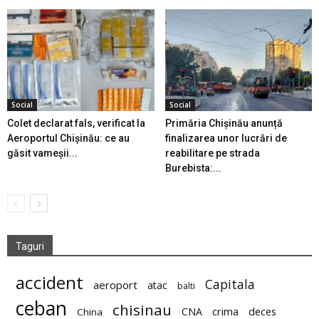
Social
Social
Colet declarat fals, verificat la
Primăria Chișinău anunță
Aeroportul Chișinău: ce au
finalizarea unor lucrări de
găsit vameșii...
reabilitare pe strada
Burebista:...
Taguri
accident
Capitala
aeroport
atac
balti
ceban
chisinau
deces
CNA
crima
China