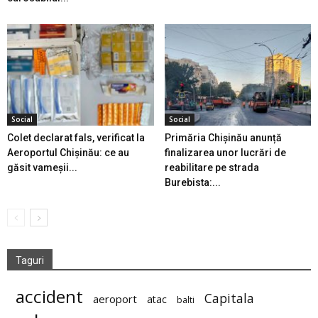
Social
Social
Colet declarat fals, verificat la
Primăria Chișinău anunță
Aeroportul Chișinău: ce au
finalizarea unor lucrări de
găsit vameșii...
reabilitare pe strada
Burebista:...
Taguri
accident
Capitala
aeroport
atac
balti