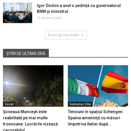
Igor Dodon a avut o ședință cu guvernatorul
BNM și ministrul...
13 ianuarie 2020
Încărcați mai multe
ȘTIRI DE ULTIMĂ ORĂ
Social
Subiectul Zilei
Șoseaua Muncești este
Tensiuni în spațiul Schengen:
reabilitată pe mai multe
Spania amenință cu măsuri
tronsoane. Lucrările vizează
împotriva Italiei după...
carosabilul...