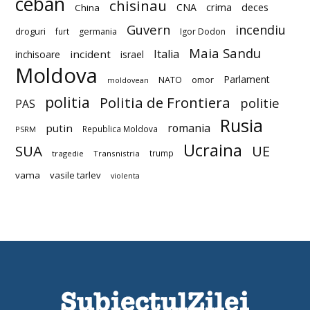
ceban
chisinau
deces
CNA
crima
China
Guvern
incendiu
droguri
furt
germania
Igor Dodon
Maia Sandu
Italia
incident
inchisoare
israel
Moldova
Parlament
NATO
omor
moldovean
politia
Politia de Frontiera
politie
PAS
Rusia
romania
putin
Republica Moldova
PSRM
Ucraina
SUA
UE
trump
tragedie
Transnistria
vama
vasile tarlev
violenta