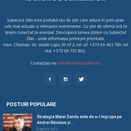
Subiectul Zilei este portalul tău de știri care aduce în prim-plan
cele mai actuale și relevante evenimente. Cu știri de ultimă oră te
ținem conectat la esențial. Descoperă lumea știrilor cu Subiectul
Zilei - unde informația primește prioritate.
mun. Chisinau. str. Vasile Lupu 30 of 2. tel. of. +373 69 403 700. tel
red. +373 69 737 802.
Contactați-ne:
info@subiectulzilei.md
POSTURI POPULARE
Strategia Maiei Sandu este de a-l îngropa pe
Andrei Năstase și...
9 aprilie 2021