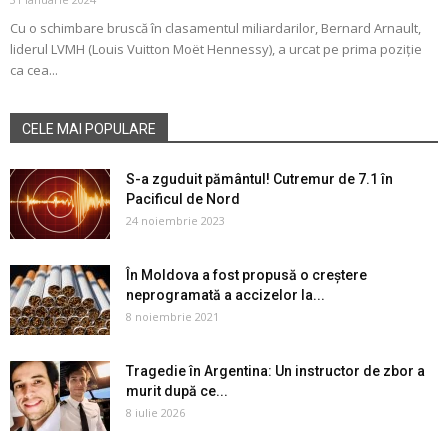
Cu o schimbare bruscă în clasamentul miliardarilor, Bernard Arnault,
liderul LVMH (Louis Vuitton Moët Hennessy), a urcat pe prima poziție
ca cea...
CELE MAI POPULARE
S-a zguduit pământul! Cutremur de 7.1 în
Pacificul de Nord
24 noiembrie 2023
În Moldova a fost propusă o creștere
neprogramată a accizelor la...
8 noiembrie 2021
Tragedie în Argentina: Un instructor de zbor a
murit după ce...
8 iulie 2026