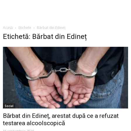
Acasă
Etichete
Bărbat din Edineț
Etichetă: Bărbat din Edineț
Social
Bărbat din Edineț, arestat după ce a refuzat
testarea alcoolscopică
16 septembrie 2024