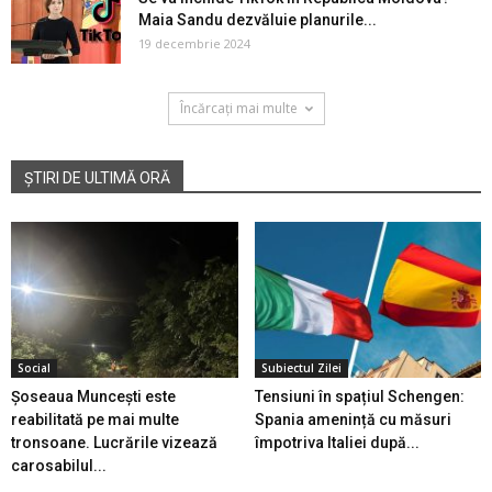
Maia Sandu dezvăluie planurile...
19 decembrie 2024
Încărcați mai multe
ȘTIRI DE ULTIMĂ ORĂ
Social
Subiectul Zilei
Șoseaua Muncești este
Tensiuni în spațiul Schengen:
reabilitată pe mai multe
Spania amenință cu măsuri
tronsoane. Lucrările vizează
împotriva Italiei după...
carosabilul...