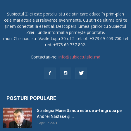
Subiectul Zilei este portalul tău de știri care aduce în prim-plan
cele mai actuale și relevante evenimente. Cu știri de ultimă oră te
ținem conectat la esențial. Descoperă lumea știrilor cu Subiectul
Zilei - unde informația primește prioritate.
mun. Chisinau. str. Vasile Lupu 30 of 2. tel. of. +373 69 403 700. tel
red. +373 69 737 802.
Contactați-ne:
info@subiectulzilei.md
POSTURI POPULARE
Strategia Maiei Sandu este de a-l îngropa pe
Andrei Năstase și...
9 aprilie 2021