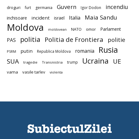
Guvern
incendiu
droguri
furt
germania
Igor Dodon
Maia Sandu
Italia
incident
inchisoare
israel
Moldova
Parlament
NATO
omor
moldovean
politia
Politia de Frontiera
politie
PAS
Rusia
romania
putin
Republica Moldova
PSRM
Ucraina
SUA
UE
trump
tragedie
Transnistria
vama
vasile tarlev
violenta