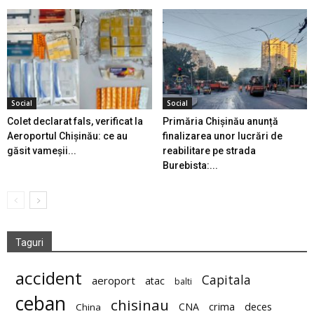
Social
Social
Colet declarat fals, verificat la
Primăria Chișinău anunță
Aeroportul Chișinău: ce au
finalizarea unor lucrări de
găsit vameșii...
reabilitare pe strada
Burebista:...
Taguri
accident
Capitala
aeroport
atac
balti
ceban
chisinau
deces
CNA
crima
China