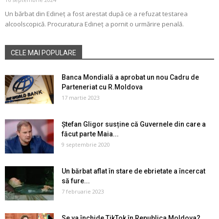
Un bărbat din Edineț a fost arestat după ce a refuzat testarea
alcoolscopică. Procuratura Edineț a pornit o urmărire penală.
CELE MAI POPULARE
Banca Mondială a aprobat un nou Cadru de
Parteneriat cu R.Moldova
17 martie 2023
Ștefan Gligor susține că Guvernele din care a
făcut parte Maia...
9 septembrie 2020
Un bărbat aflat în stare de ebrietate a încercat
să fure...
7 februarie 2023
Se va închide TikTok în Republica Moldova?